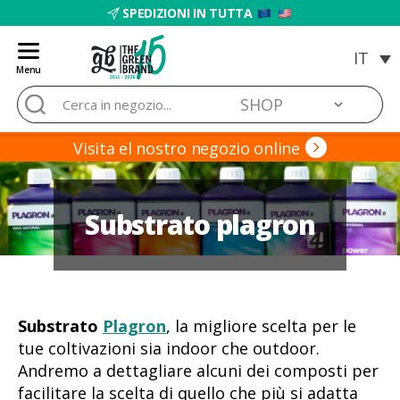
SPEDIZIONI IN TUTTA
Menu
Blog
Cerca:
de
Grow
Barato
Visita el nostro negozio online
Substrato plagron
Substrato
Plagron
, la migliore scelta per le
tue coltivazioni sia indoor che outdoor.
Andremo a dettagliare alcuni dei composti per
facilitare la scelta di quello che più si adatta