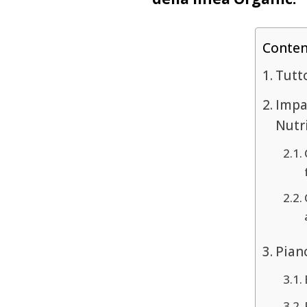
Conte
Tutt
Impar
Nutr
Pian