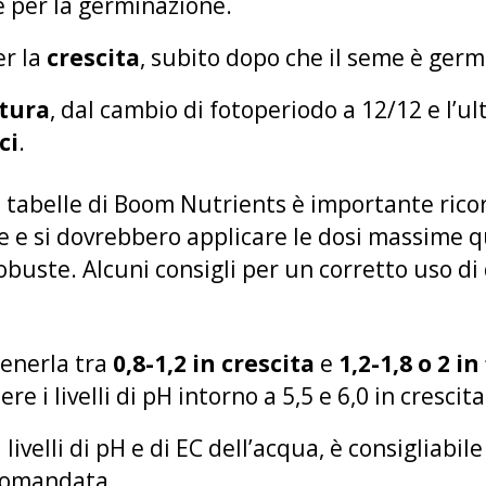
 per la germinazione.
r la
crescita
, subito dopo che il seme è germ
itura
, dal cambio di fotoperiodo a 12/12 e l’u
ci
.
e tabelle di Boom Nutrients è importante ricor
ve e si dovrebbero applicare le dosi massime 
obuste. Alcuni consigli per un corretto uso di 
tenerla tra
0,8-1,2 in crescita
e
1,2-1,8 o 2 in
e i livelli di pH intorno a 5,5 e 6,0 in crescit
 livelli di pH e di EC dell’acqua, è consigliabi
comandata.