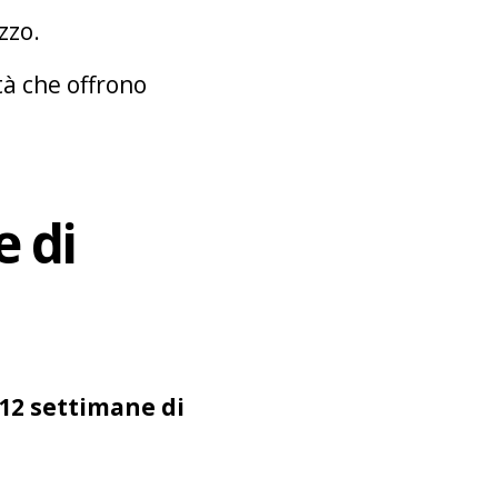
zzo.
tà che offrono
e di
s
 12 settimane di