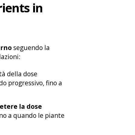
ients in
erno
seguendo la
azioni:
età della dose
o progressivo, fino a
petere la dose
fino a quando le piante