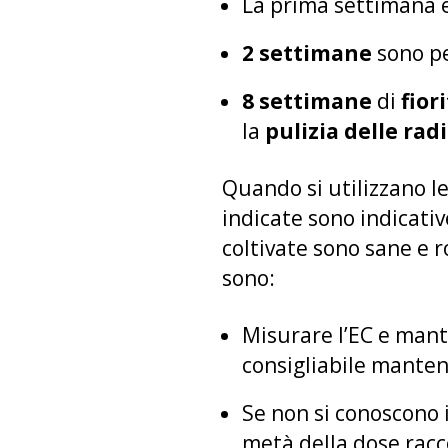
La prima settimana è
2 settimane
sono pe
8 settimane
di
fior
la
pulizia delle radi
Quando si utilizzano l
indicate sono indicati
coltivate sono sane e r
sono:
Misurare l’EC e man
consigliabile mantener
Se non si conoscono i
metà della dose rac