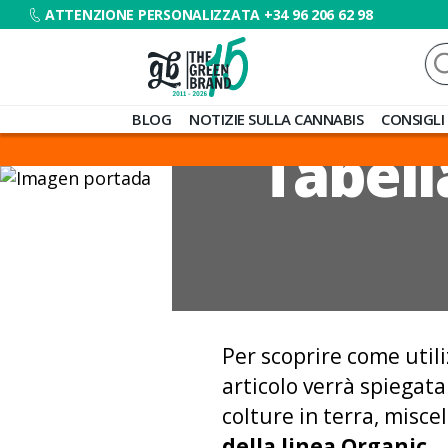
ATTENZIONE PERSONALIZZATA +34 96 206 62 98
Ce
Blog
BLOG
NOTIZIE SULLA CANNABIS
CONSIGLI
de
Tabell
Grow
Barato
Per scoprire come utili
articolo verrà spiegata
colture in terra, misce
della linea Organic.