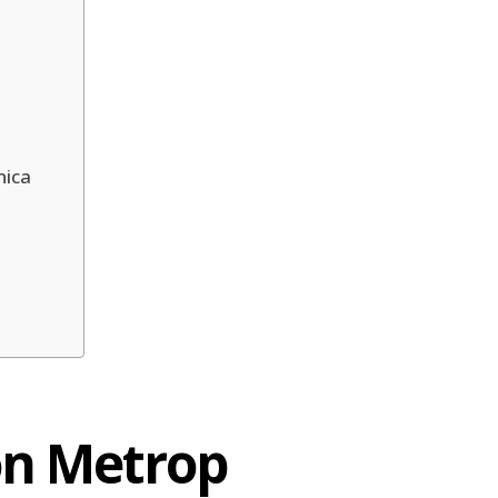
nica
con Metrop