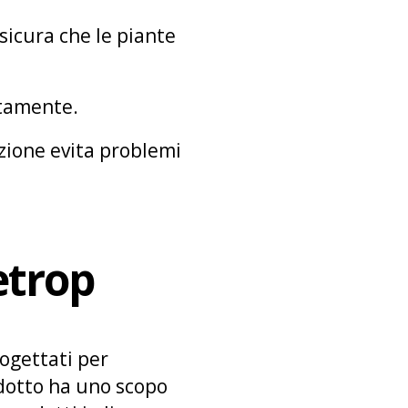
ssicura che le piante
ttamente.
izione evita problemi
etrop
rogettati per
odotto ha uno scopo