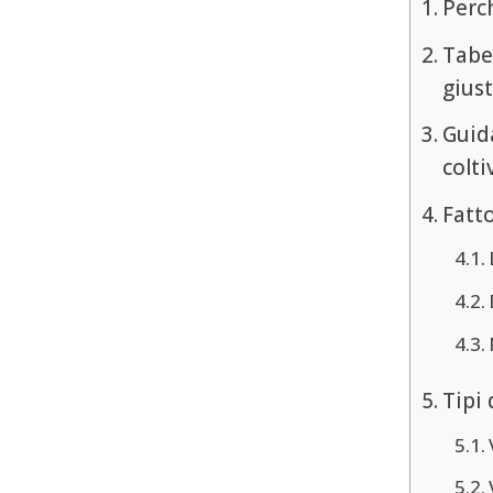
Perc
Tabe
giust
Guida
colti
Fatto
Tipi 