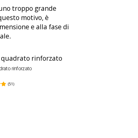
e uno troppo grande
questo motivo, è
imensione e alla fase di
ale.
rato rinforzato
(51)