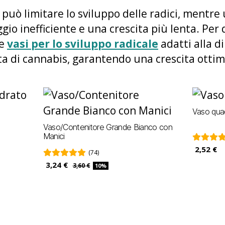
 può limitare lo sviluppo delle radici, mentr
io inefficiente e una crescita più lenta. Per 
re
vasi per lo sviluppo radicale
adatti alla d
nta di cannabis, garantendo una crescita ottim
Vaso quad
Vaso/Contenitore Grande Bianco con
Manici
2,52 €
(74)
3,24 €
3,60 €
10%