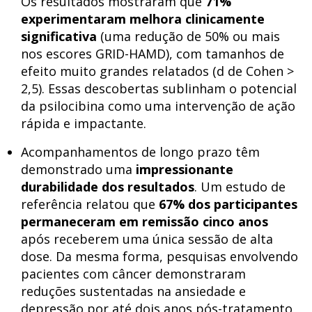
Os resultados mostraram que
71%
experimentaram melhora clinicamente
significativa
(uma redução de 50% ou mais
nos escores GRID-HAMD), com tamanhos de
efeito muito grandes relatados (d de Cohen >
2,5). Essas descobertas sublinham o potencial
da psilocibina como uma intervenção de ação
rápida e impactante.
Acompanhamentos de longo prazo têm
demonstrado uma
impressionante
durabilidade dos resultados
. Um estudo de
referência relatou que
67% dos participantes
permaneceram em remissão cinco anos
após receberem uma única sessão de alta
dose. Da mesma forma, pesquisas envolvendo
pacientes com câncer demonstraram
reduções sustentadas na ansiedade e
depressão por até dois anos pós-tratamento,