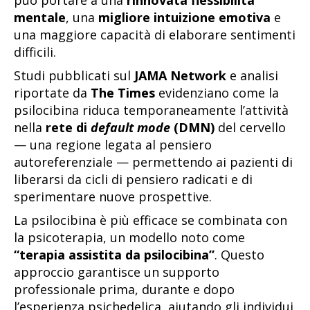
può portare a una
rinnovata flessibilità
mentale
, una
migliore intuizione emotiva
e
una maggiore capacità di elaborare sentimenti
difficili.
Studi pubblicati sul
JAMA Network
e analisi
riportate da
The Times
evidenziano come la
psilocibina riduca temporaneamente l’attività
nella
rete di
default mode
(DMN)
del cervello
— una regione legata al pensiero
autoreferenziale — permettendo ai pazienti di
liberarsi da cicli di pensiero radicati e di
sperimentare nuove prospettive.
La psilocibina è più efficace se combinata con
la psicoterapia, un modello noto come
“terapia assistita da psilocibina”
. Questo
approccio garantisce un supporto
professionale prima, durante e dopo
l’esperienza psichedelica, aiutando gli individui