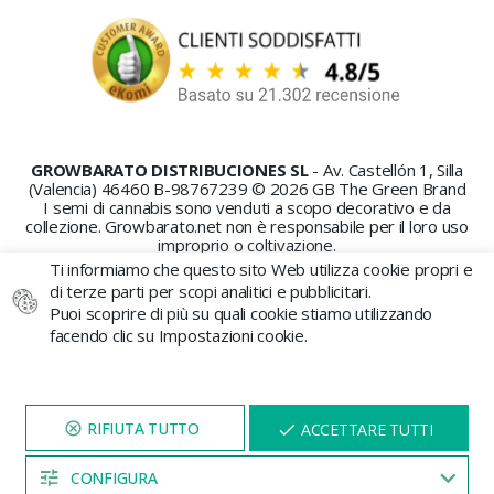
GROWBARATO DISTRIBUCIONES SL
- Av. Castellón 1, Silla
(Valencia) 46460 B-98767239 © 2026 GB The Green Brand
I semi di cannabis sono venduti a scopo decorativo e da
collezione. Growbarato.net non è responsabile per il loro uso
improprio o coltivazione.
Ti informiamo che questo sito Web utilizza cookie propri e
di terze parti per scopi analitici e pubblicitari.
Puoi scoprire di più su quali cookie stiamo utilizzando
facendo clic su Impostazioni cookie.
PAGAMENTO SICURO
VISITA IL NOSTRO SITO
X
ACCETTARE TUTTI
PER 5 MINUTI E QUI
APPARIRÀ UNO
SCONTO
CONFIGURA