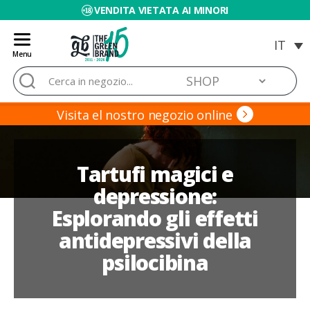
VENDITA VIETATA AI MINORI
Menu
Blog
Cerca:
de
Grow
Barato
Visita el nostro negozio online
Tartufi magici e
depressione:
Esplorando gli effetti
antidepressivi della
psilocibina