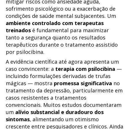
mitigar riscos como ansiedade aguda,
sofrimento psicológico ou a exacerbação de
condições de saúde mental subjacentes. Um
ambiente controlado com terapeutas
treinados
é fundamental para maximizar
tanto a segurança quanto os resultados
terapêuticos durante o tratamento assistido
por psilocibina.
A evidência científica até agora apresenta um
caso convincente: a
terapia com psilocibina
—
incluindo formulações derivadas de trufas
mágicas — mostra
promessa significativa
no
tratamento da depressão, particularmente em
casos resistentes a tratamentos
convencionais. Muitos estudos documentaram
um
alívio substancial e duradouro dos
sintomas
, alimentando um otimismo
crescente entre pesquisadores e clínicos. Ainda