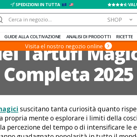
SPEDIZIONI IN TUTTA
VAL
rca:
GUIDE ALLA COLTIVAZIONE
ANALISI DI PRODOTTI
RICETTE
dei Tartufi Magi
Visita el nostro negozio online
Completa 2025
magici
suscitano tanta curiosità quanto rispe
 propria mente o esplorare i limiti della cosci
 la percezione del tempo o di intensificare le 
anno guadagnato popolarità in tutto il mond