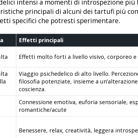
delici intensi a momenti di introspezione più l
istiche principali di alcuni dei tartufi più co
fetti specifici che potresti sperimentare.
za
Effetti principali
lta
Effetti molto forti a livello visivo, corporeo e
lta
Viaggio psichedelico di alto livello. Percezion
lla
filosofia potenziate, insieme a un’alterazion
coscienza.
Connessione emotiva, euforia sensoriale, es
romantiche/acute
Benessere, relax, creatività, leggera introspe