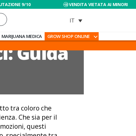
UTAZIONE 9/10
VENDITA VIETATA AI MINORI
MARIJUANA MEDICA
GROW SHOP ONLINE
ci: Guida
tto tra coloro che
enza. Che sia per il
emozioni, questi
o, specialmente tra