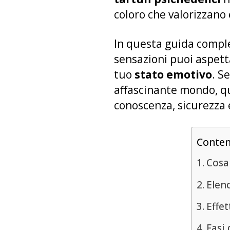
coloro che valorizzano
In questa guida comple
sensazioni puoi aspett
tuo
stato emotivo
. S
affascinante mondo, qui
conoscenza, sicurezza 
Conte
Cosa 
Elenc
Effet
Fasi 