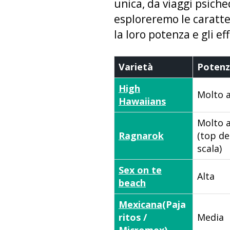
unica, da viaggi psiche
esploreremo le caratter
la loro potenza e gli ef
Varietà
Poten
High
Molto a
Hawaiians
Molto a
Ragnarok
(top de
scala)
Sex on te
Alta
beach
Mexicana
(Paja
ritos /
Media
Micromex)