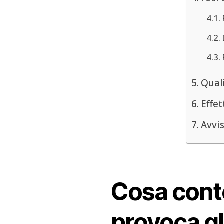
Quali
Effet
Avvis
Cosa conte
provoca gli