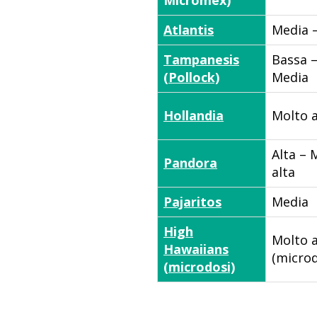
Atlantis
Media –
Tampanesis
Bassa 
(Pollock)
Media
Hollandia
Molto a
Alta – 
Pandora
alta
Pajaritos
Media
High
Molto a
Hawaiians
(microd
(microdosi)