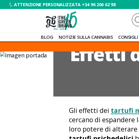
ATTENZIONE PERSONALIZZATA +34 96 206 62 98
Ce
Blog
BLOG
NOTIZIE SULLA CANNABIS
CONSIGLI
de
Effetti 
Grow
Barato
Gli effetti dei
tartufi 
cercano di espandere la
loro potere di alterare
tartufi psichedelici
h