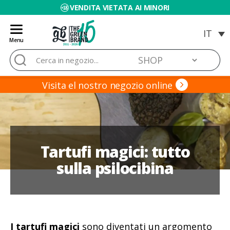
VENDITA VIETATA AI MINORI
Menu
Blog
Cerca:
de
Grow
Barato
Visita el nostro negozio online
Tartufi magici: tutto
sulla psilocibina
I tartufi magici
sono diventati un argomento