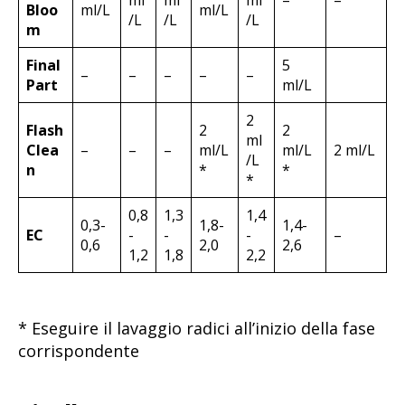
ml
ml
ml
–
–
Bloo
ml/L
ml/L
/L
/L
/L
m
Final
5
–
–
–
–
–
Part
ml/L
2
Flash
2
2
ml
Clea
–
–
–
ml/L
ml/L
2 ml/L
/L
n
*
*
*
0,8
1,3
1,4
0,3-
1,8-
1,4-
EC
-
-
-
–
0,6
2,0
2,6
1,2
1,8
2,2
* Eseguire il lavaggio radici all’inizio della fase
corrispondente