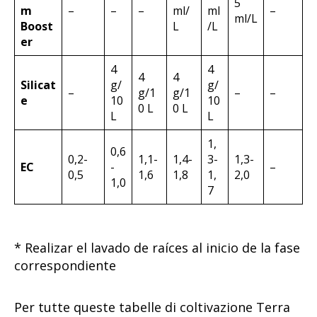
5
m
–
–
–
ml/
ml
–
ml/L
Boost
L
/L
er
4
4
4
4
Silicat
g/
g/
–
g/1
g/1
–
–
e
10
10
0 L
0 L
L
L
1,
0,6
0,2-
1,1-
1,4-
3-
1,3-
EC
-
–
0,5
1,6
1,8
1,
2,0
1,0
7
* Realizar el lavado de raíces al inicio de la fase
correspondiente
Per tutte queste tabelle di coltivazione Terra