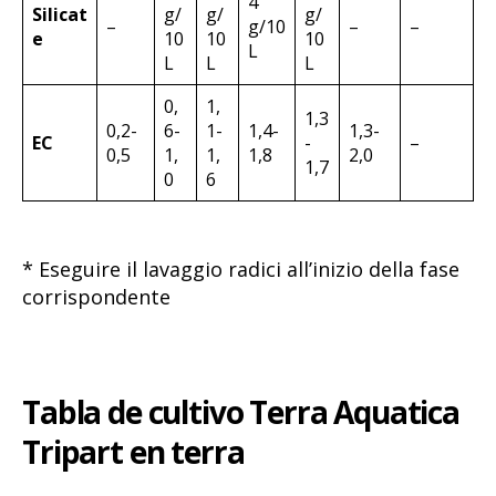
4
Silicat
g/
g/
g/
–
g/10
–
–
e
10
10
10
L
L
L
L
0,
1,
1,3
0,2-
6-
1-
1,4-
1,3-
EC
-
–
0,5
1,
1,
1,8
2,0
1,7
0
6
* Eseguire il lavaggio radici all’inizio della fase
corrispondente
Tabla de cultivo Terra Aquatica
Tripart en terra