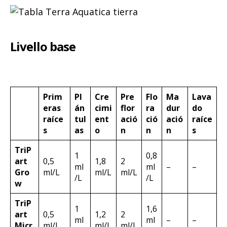
Livello base
Prim
Pl
Cre
Pre
Flo
Ma
Lava
eras
án
cimi
flor
ra
dur
do
raíce
tul
ent
ació
ció
ació
raíce
s
as
o
n
n
n
s
TriP
1
0,8
art
0,5
1,8
2
ml
ml
–
–
Gro
ml/L
ml/L
ml/L
/L
/L
w
TriP
1
1,6
art
0,5
1,2
2
ml
ml
–
–
Micr
ml/L
ml/L
ml/L