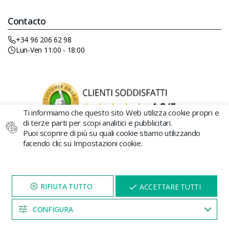
Contacto
+34 96 206 62 98
Lun-Ven 11:00 - 18:00
Ti informiamo che questo sito Web utilizza cookie propri e
di terze parti per scopi analitici e pubblicitari.
Puoi scoprire di più su quali cookie stiamo utilizzando
facendo clic su Impostazioni cookie.
GROWBARATO DISTRIBUCIONES SL
- Av. Castellón 1, Silla
(Valencia) 46460 B-98767239 © 2026 GB The Green Brand
I semi di cannabis sono venduti a scopo decorativo e da
collezione. Growbarato.net non è responsabile per il loro uso
VISITA IL NOSTRO SITO
X
ACCETTARE TUTTI
improprio o coltivazione.
PER 5 MINUTI E QUI
APPARIRÀ UNO
SCONTO
CONFIGURA
04:52