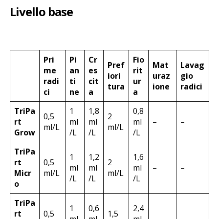
Livello base
Pri
Pi
Cr
Fio
Pref
Mat
Lavag
me
an
es
rit
iori
uraz
gio
radi
ti
cit
ur
tura
ione
radici
ci
ne
a
a
TriPa
1
1,8
0,8
0,5
2
rt
ml
ml
ml
–
–
ml/L
ml/L
Grow
/L
/L
/L
TriPa
1
1,2
1,6
rt
0,5
2
ml
ml
ml
–
–
Micr
ml/L
ml/L
/L
/L
/L
o
TriPa
1
0,6
2,4
rt
0,5
1,5