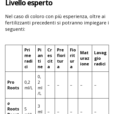
Livello esperto
Nel caso di coloro con più esperienza, oltre ai
fertilizzanti precedenti si potranno impiegare i
seguenti:
Pri
Pi
Cr
Pre
Fio
Mat
Lavag
me
an
es
fiori
rit
uraz
gio
radi
ti
cit
tur
ur
ione
radici
ci
ne
a
a
a
0,
Pro
0,2
2
–
–
–
–
–
Roots
ml/L
ml
/L
o
3
Roots
5
ml
–
–
–
–
–