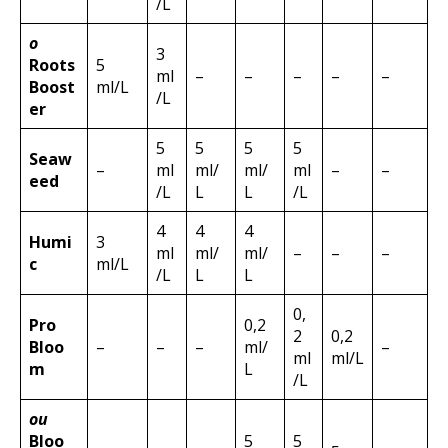
/L
o
3
Roots
5
ml
–
–
–
–
–
Boost
ml/L
/L
er
5
5
5
5
Seaw
–
ml
ml/
ml/
ml
–
–
eed
/L
L
L
/L
4
4
4
Humi
3
ml
ml/
ml/
–
–
–
c
ml/L
/L
L
L
0,
Pro
0,2
2
0,2
Bloo
–
–
–
ml/
–
ml
ml/L
m
L
/L
ou
Bloo
5
5