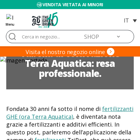
VENDITA VIETATA AI MINORI
Menu
Blog
Cerca:
de
Grow
Tabella di coltivazione
Barato
Visita el nostro negozio online
Terra Aquatica: resa
professionale.
Fondata 30 anni fa sotto il nome di
fertilizzanti
GHE (ora Terra Aquatica)
, è diventata nota
grazie a fertilizzanti e additivi efficienti. In
questo post, parleremo dell’applicazione della