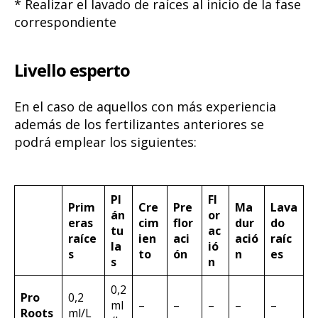
* Realizar el lavado de raíces al inicio de la fase
correspondiente
Livello esperto
En el caso de aquellos con más experiencia
además de los fertilizantes anteriores se
podrá emplear los siguientes:
Pl
Fl
Prim
Cre
Pre
Ma
Lava
án
or
eras
cim
flor
dur
do
tu
ac
raíce
ien
aci
ació
raíc
la
ió
s
to
ón
n
es
s
n
0,2
Pro
0,2
ml
–
–
–
–
–
Roots
ml/L