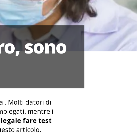
ro, sono
 . Molti datori di
impiegati, mentre i
 legale fare test
questo articolo.