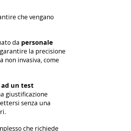
rantire che vengano
tuato da
personale
garantire la precisione
era non invasiva, come
i ad un test
a giustificazione
mettersi senza una
ri.
omplesso che richiede