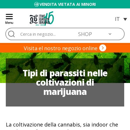
VENDITA VIETATA AI MINORI
Menu
Blog
Cerca:
de
Grow
Barato
Visita el nostro negozio online
Tipi di parassiti nelle
coltivazioni di
marijuana
La coltivazione della cannabis, sia indoor che