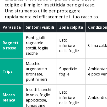
colpite e il miglior insetticida per ogni caso.
Uno strumento utile per proteggere
rapidamente ed efficacemente il tuo raccolto.
Parassita
Sintomi visibili
Zona colpita
Condizion
Punti gialli,
Lato
Ragnett
ragnatele
inferiore
Clima cald
o rosso
sottili, foglie
delle foglie
secche
Macchie
argentate o
Superficie
Ambientaz
Trips
bronzate,
foglie
e poco ven
puntini neri
Insetti bianchi
Lato
Mosca
in volo, foglie
inferiore
Ambienti u
bianca
appiccicose,
delle foglie
fumaggine