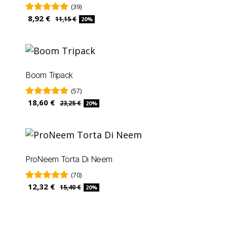
(39)
8,92 €
11,15 €
20%
Boom Tripack
(57)
18,60 €
23,25 €
20%
ProNeem Torta Di Neem
(70)
12,32 €
15,40 €
20%