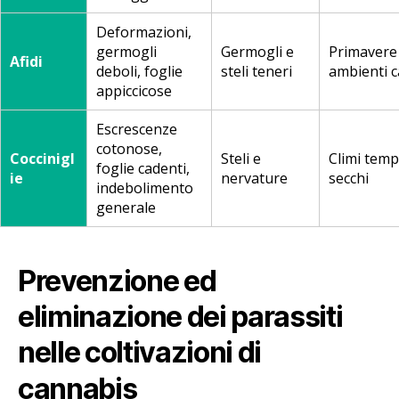
Deformazioni,
germogli
Germogli e
Primavere 
Afidi
deboli, foglie
steli teneri
ambienti c
appiccicose
Escrescenze
cotonose,
Coccinigl
Steli e
Climi temp
foglie cadenti,
ie
nervature
secchi
indebolimento
generale
Prevenzione ed
eliminazione dei parassiti
nelle coltivazioni di
cannabis