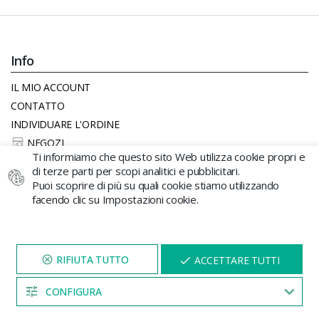
Info
IL MIO ACCOUNT
CONTATTO
INDIVIDUARE L'ORDINE
NEGOZI
Ti informiamo che questo sito Web utilizza cookie propri e
CHI SIAMO
di terze parti per scopi analitici e pubblicitari.
LAVORA CON NOI
Puoi scoprire di più su quali cookie stiamo utilizzando
BLOG
facendo clic su Impostazioni cookie.
MAPPA DEL SITO
Acquistare
VISITA IL NOSTRO SITO
X
ACCETTARE TUTTI
PER 5 MINUTI E QUI
COSTI E CONDIZIONI DI SPEDIZIONE
APPARIRÀ UNO
SCONTO
CONFIGURA
REGALO SICURO
04:52
FAQS