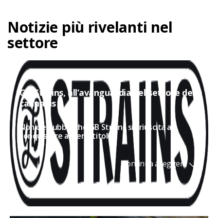
Notizie più rivelanti nel
settore
GB Strains, all’avanguardia nel settore della
cannabis
Non c'è dubbio che GB Strains sia riuscita a
conquistare a pieno titolo...
Continua a leggere