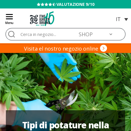
VENDITA VIETATA AI MINORI
Menu
Blog
Cerca:
de
Grow
Barato
Visita el nostro negozio online
Tipi di potature nella