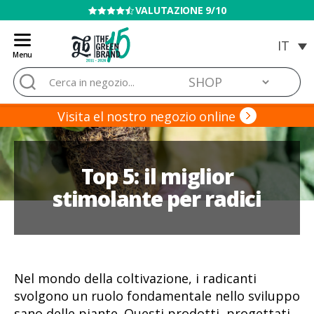
VENDITA VIETATA AI MINORI
Menu
Blog
Cerca:
de
Grow
Barato
Visita el nostro negozio online
Top 5: il miglior
stimolante per radici
Nel mondo della coltivazione, i radicanti
svolgono un ruolo fondamentale nello sviluppo
sano delle piante. Questi prodotti, progettati