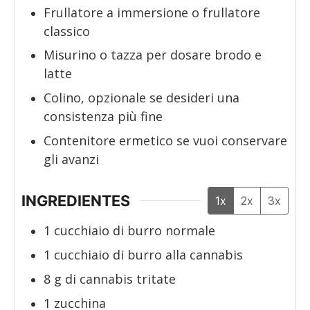
Frullatore a immersione o frullatore
classico
Misurino o tazza
per dosare brodo e
latte
Colino, opzionale
se desideri una
consistenza più fine
Contenitore ermetico
se vuoi conservare
gli avanzi
INGREDIENTES
1x
2x
3x
1
cucchiaio
di burro normale
1
cucchiaio
di burro alla cannabis
8
g
di cannabis tritate
1
zucchina