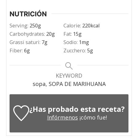
NUTRICIÓN
Serving:
250
g
Calorie:
220
kcal
Carbohydrates:
20
g
Fat:
15
g
Grassi saturi:
7
g
Sodio:
1
mg
Fiber:
6
g
Zucchero:
5
g
KEYWORD
sopa, SOPA DE MARIHUANA
¿Has probado esta receta?
Infórmenos
¡cómo fue!