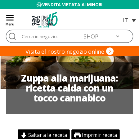
VENDITA VIETATA AI MINORI
Menu
Blog
Cerca:
de
Grow
Barato
Visita el nostro negozio online
Zuppa alla marijuana:
ricetta calda con un
tocco cannabico
Saltar a la receta
Imprmir receta