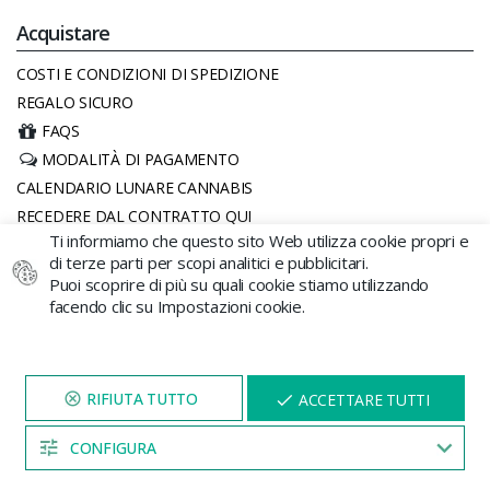
Acquistare
COSTI E CONDIZIONI DI SPEDIZIONE
REGALO SICURO
FAQS
MODALITÀ DI PAGAMENTO
CALENDARIO LUNARE CANNABIS
RECEDERE DAL CONTRATTO QUI
Ti informiamo che questo sito Web utilizza cookie propri e
di terze parti per scopi analitici e pubblicitari.
Altri
Puoi scoprire di più su quali cookie stiamo utilizzando
facendo clic su Impostazioni cookie.
AVVISO LEGALE
POLITICA DEI COOKIES
CONDIZIONI GENERALI DI CONTRATTO
VISITA IL NOSTRO SITO
X
POLITICA PRIVACY
ACCETTARE TUTTI
PER 5 MINUTI E QUI
APPARIRÀ UNO
SCONTO
Contacto
CONFIGURA
04:53
+34 96 206 62 98