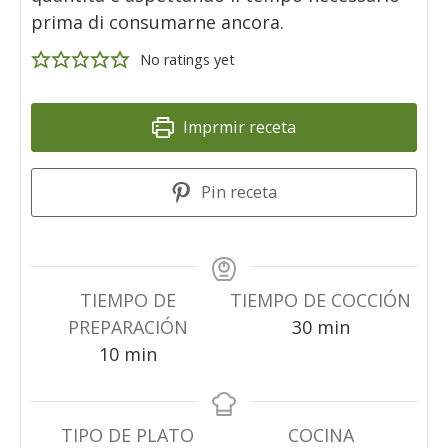
prima di consumarne ancora.
No ratings yet
Imprmir receta
Pin receta
TIEMPO DE
TIEMPO DE COCCIÓN
minuti
PREPARACIÓN
30
min
minuti
10
min
TIPO DE PLATO
COCINA