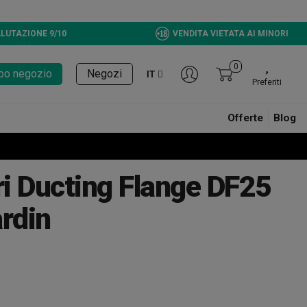
LUTAZIONE 9/10
VENDITA VIETATA AI MINORI
0
tupo negozio
Negozi
IT
Preferiti
Offerte
Blog
i Ducting Flange DF25
rdin