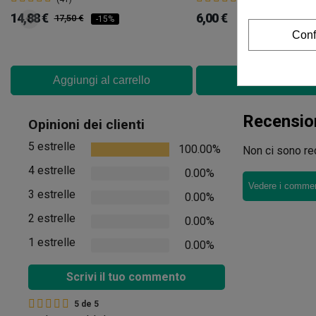
14,88 €
6,00 €
17,50 €
-15%
Conf
Aggiungi al carrello
Aggiungi al car
Recensio
Opinioni dei clienti
5 estrelle
100.00%
Non ci sono rec
4 estrelle
0.00%
Vedere i comment
3 estrelle
0.00%
2 estrelle
0.00%
1 estrelle
0.00%
Scrivi il tuo commento
5
de
5