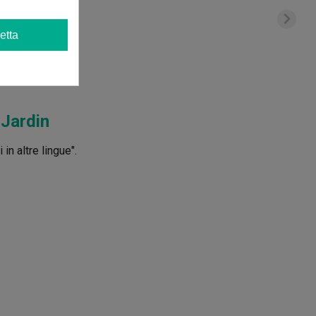
etta
 Jardin
in altre lingue".