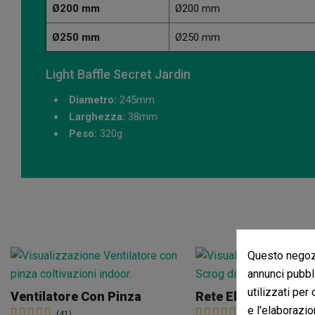
Ø200 mm
Ø200 mm
Ø250 mm
Ø250 mm
Light Baffle Secret Jardin
Diametro:
245mm
Larghezza:
38mm
Peso:
320g
Questo negozi
annunci pubbli
utilizzati per
Ventilatore Con Pinza
e l'elaborazio
(41)
(55)