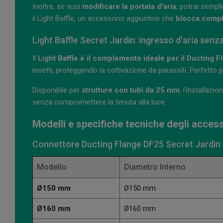
Inoltre, se vuoi
modificare la portata d'aria
, potrai sempl
il Light Baffle, un accessorio aggiuntivo che
blocca compl
Light Baffle Secret Jardin: ingresso d'aria senza
Il
Light Baffle è il complemento ideale per il Ducting F
insetti, proteggendo la coltivazione da parassiti. Perfetto 
Disponibile per
strutture con tubi da 25 mm
, l'installaz
senza compromettere la tenuta alla luce.
Modelli e specifiche tecniche degli acces
Connettore Ducting Flange DF25 Secret Jardin
Modello
Diametro Interno
Ø150 mm
Ø150 mm
Ø160 mm
Ø160 mm