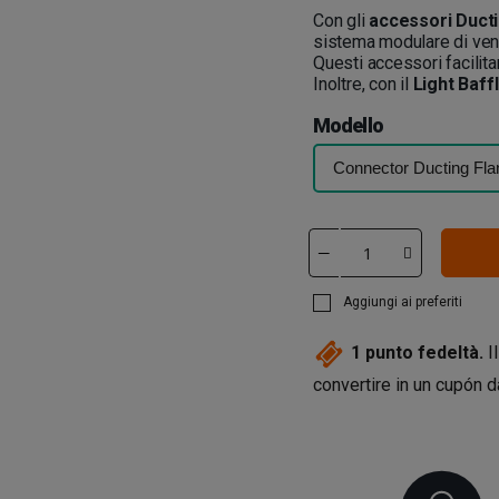
Con gli
accessori Ducti
sistema modulare di ven
Questi accessori facilitan
Inoltre, con il
Light Baff
Modello
Aggiungi ai preferiti
1
punto fedeltà.
Il
convertire in un cupón 