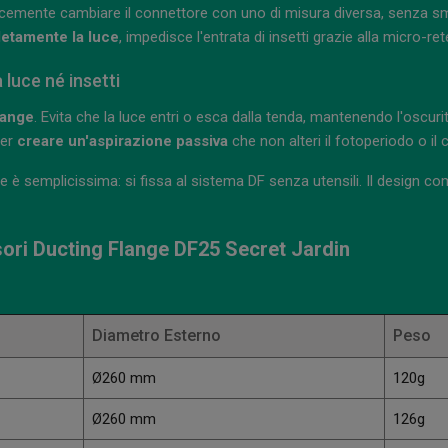
icemente cambiare il connettore con uno di misura diversa, senza smo
etamente la luce
, impedisce l'entrata di insetti grazie alla micro-r
 luce né insetti
lange
. Evita che la luce entri o esca dalla tenda, mantenendo l'oscurit
per
creare un'aspirazione passiva
che non alteri il fotoperiodo o il 
ione è semplicissima: si fissa al sistema DF senza utensili. Il design 
sori Ducting Flange DF25 Secret Jardin
Diametro Esterno
Peso
Ø260 mm
120g
Ø260 mm
126g