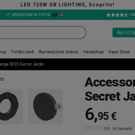
LED 720W GB LIGHTING, Scoprilo!
SPEDIZIONI IN TUTTA
VA
Apri il 
hop
Fertilizzanti
Illuminazione Indoor
Headshop
Vape Shop
lange DF25 Secret Jardin
Accessor
Secret Ja
6
,
95 €
5/5
(4 Opinioni)