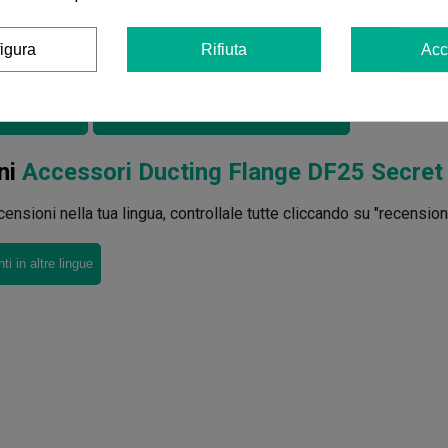
4,50 €
igura
Rifiuta
Acc
rello
Aggiungi al carrello
ni
Accessori Ducting Flange DF25 Secret
ensioni nella tua lingua, controllale tutte cliccando su "recensioni 
i in altre lingue