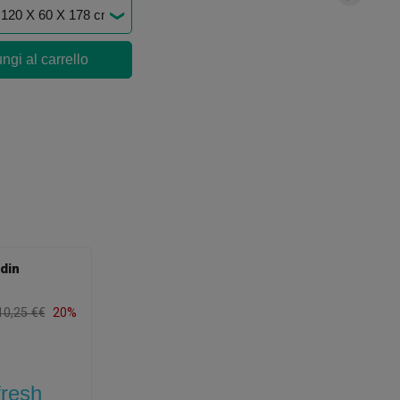
ngi al carrello
din
10,25 €€
20%
fresh