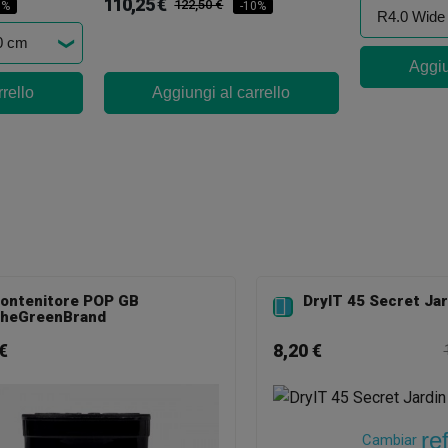
110,25 €
122,50 €
0%
-10%
Aggiu
rello
Aggiungi al carrello
ontenitore POP GB
DryIT 45 Secret Jar

heGreenBrand
€
8,20 €
re
Cambiar