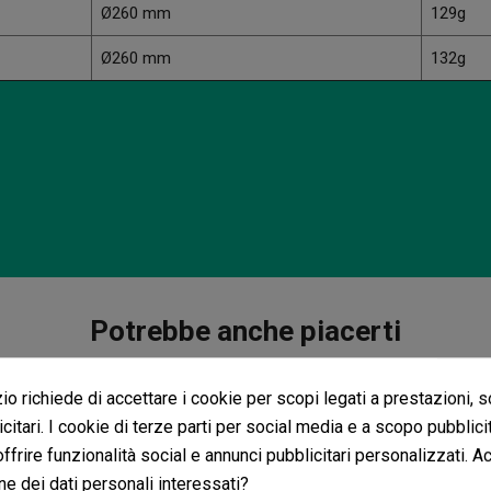
Ø260 mm
129g
Ø260 mm
132g
Potrebbe anche piacerti
o richiede di accettare i cookie per scopi legati a prestazioni, 
citari. I cookie di terze parti per social media e a scopo pubblic
 offrire funzionalità social e annunci pubblicitari personalizzati. A
Rete Elastica Scrog 60 - 80 - 100 - 120cm
Puleggia Con Corda E Gancio 5Kg
ne dei dati personali interessati?
(41)