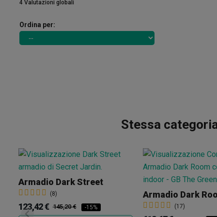
4 Valutazioni globali
Ordina per:
Stessa categoria
Armadio Dark Street
Armadio Dark Ro
(8)
123,42 €
145,20 €
(17)
-15%