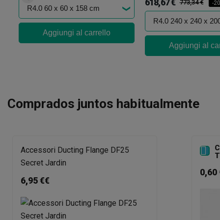
618,67 €
773,34 €
-2
Aggiungi al carrello
Aggiungi al car
Comprados juntos habitualmente
C

Accessori Ducting Flange DF25
T
Secret Jardin
0,60 
6,95 €€