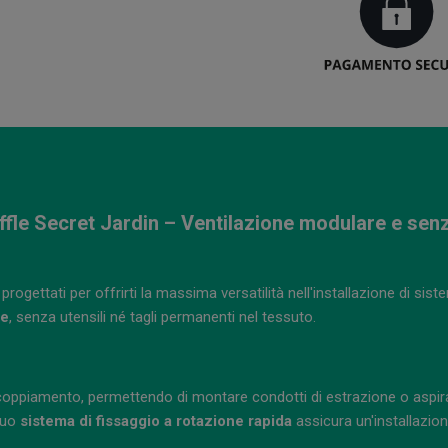
le Secret Jardin – Ventilazione modulare e senza 
rogettati per offrirti la massima versatilità nell'installazione di sist
te
, senza utensili né tagli permanenti nel tessuto.
coppiamento, permettendo di montare condotti di estrazione o aspirazi
 suo
sistema di fissaggio a rotazione rapida
assicura un'installazio