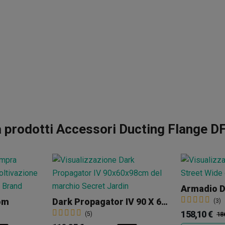
 prodotti Accessori Ducting Flange D
Armadio D
om
Dark Propagator IV 90 X 60 X 98cm R4.0
(3)
158,10 €
(5)
18