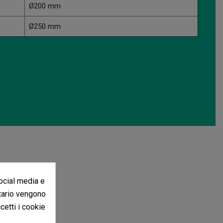
Ø200 mm
Ø250 mm
social media e
itario vengono
ccetti i cookie