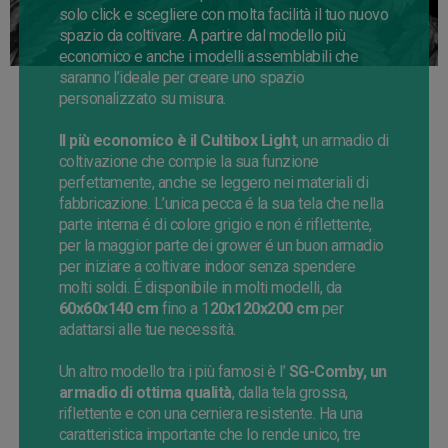
solo click e scegliere con molta facilità il tuo nuovo
spazio da coltivare. A partire dal modello più
economico e anche i modelli assemblabili che
saranno l’ideale per creare uno spazio
personalizzato su misura.
Il più economico è il
Cultibox
Light
, un armadio di
coltivazione che compie la sua funzione
perfettamente, anche se leggero nei materiali di
fabbricazione.
L’unica pecca é la sua tela che nella
parte interna é di colore grigio e non é riflettente,
per la maggior parte dei grower é un buon armadio
per iniziare a coltivare indoor senza spendere
molti soldi.
É disponibile in molti modelli, da
60x60x140 cm
fino a 1
20x120x200 cm
per
adattarsi alle tue necessità.
Un altro modello tra i più famosi è l’
SG-Comby
, un
armadio di ottima qualità
, dalla tela grossa,
riflettente e con una cerniera resistente. Ha una
caratteristica importante che lo rende unico, tre