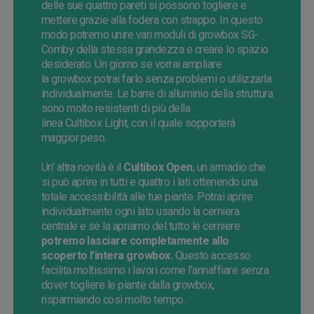
delle sue quattro pareti si possono togliere e
mettere grazie alla fodera con strappo. In questo
modo potremo unire vari moduli di
growbox
SG-
Comby
della stessa grandezza e creare lo spazio
desiderato. Un giorno
se vorrai
ampliare
la
growbox
potrai farlo senza problemi o utilizzarla
individualmente. Le barre di alluminio della struttura
sono molto resistenti di più della
linea
Cultibox
Light
, con il quale sopporterà
maggior peso.
Un’ altra novità è il
Cultibox
Open
, un armadio che
si può aprire in tutti e quattro i lati ottenendo una
totale accessibilità alle tue piante. Potrai aprire
individualmente ogni lato usando la cerniera
centrale e se la apriamo del tutto le cerniere
potremo lasciare completamente allo
scoperto l’intera
growbox
.
Questo accesso
facilita moltissimo i lavori come l’annaffiare senza
dover togliere le piante dalla
growbox
,
risparmiando così molto tempo.