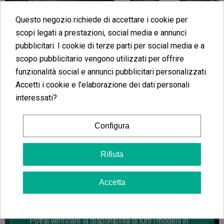
Questo negozio richiede di accettare i cookie per
scopi legati a prestazioni, social media e annunci
pubblicitari. I cookie di terze parti per social media e a
scopo pubblicitario vengono utilizzati per offrire
funzionalità social e annunci pubblicitari personalizzati.
Accetti i cookie e l'elaborazione dei dati personali
interessati?
Configura
Rifiuta
Growbox Cultibox
Accetta
Troverai tutti i modelli e tutte le grandezze
delle
growbox
Cultibox
in una sola categoria.
Potrai verificare la disponibilità di tutti i modelli in