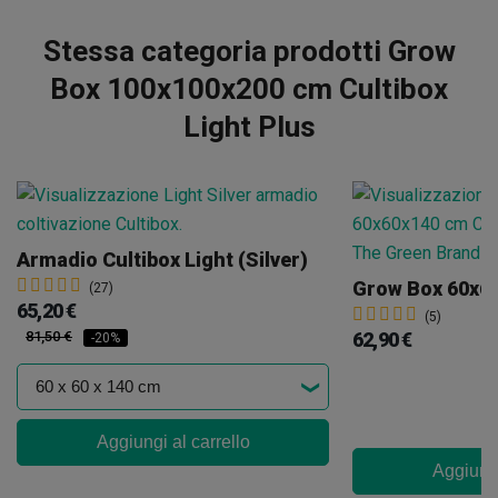
Stessa categoria prodotti Grow
Box 100x100x200 cm Cultibox
Light Plus
Armadio Cultibox Light (silver)
(27)
65,20 €
(5)
81,50 €
62,90 €
-20%
Aggiungi al carrello
Aggiungi