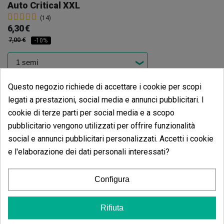
Auto Critical XXL
(14)
6,30 €
7,00 €
-10%
Questo negozio richiede di accettare i cookie per scopi
Aggiungi al carrello
legati a prestazioni, social media e annunci pubblicitari. I
cookie di terze parti per social media e a scopo
Opinioni dei clienti
pubblicitario vengono utilizzati per offrire funzionalità
5 estrelle
66.67%
social e annunci pubblicitari personalizzati. Accetti i cookie
4 estrelle
e l'elaborazione dei dati personali interessati?
33.33%
3 estrelle
0.00%
Configura
2 estrelle
0.00%
1 estrelle
0.00%
Rifiuta