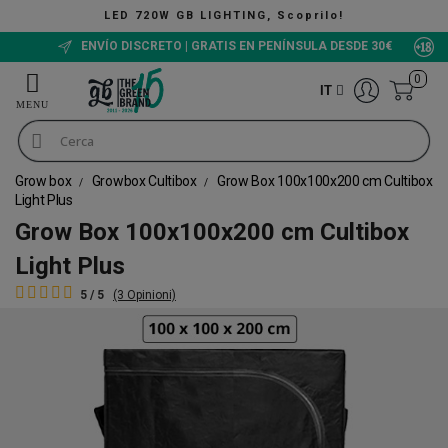
 720W GB LIGHTING, Scoprilo!
ENVÍO DISCRETO | GRATIS EN PENÍNSULA DESDE 30€
0
IT
Grow box
Growbox Cultibox
Grow Box 100x100x200 cm Cultibox
Light Plus
Grow Box 100x100x200 cm Cultibox
Light Plus
5 / 5
(3 Opinioni)