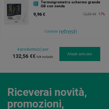
Termoigrometro schermo grande

GB con sonda
9,96 €
12,00 €€
17%
refresh
Cambiar
4
producto(s) por
Añadir artículos
132,56 €€
IVA incluido
Riceverai novità,
promozioni,