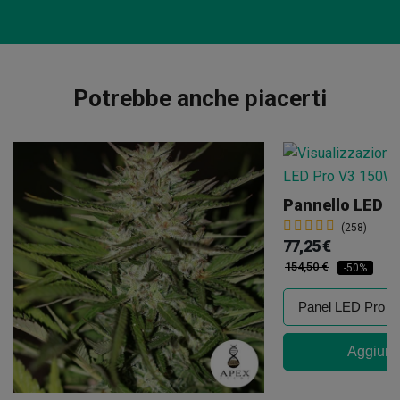
Potrebbe anche piacerti
(258)
77,25 €
154,50 €
-50%
Aggiungi