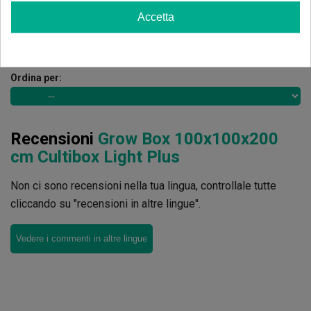
Scrivi il tuo commento
Accetta
4.67
de
5
3 Valutazioni globali
Ordina per:
Recensioni
Grow Box 100x100x200
cm Cultibox Light Plus
Non ci sono recensioni nella tua lingua, controllale tutte
cliccando su "recensioni in altre lingue".
Vedere i commenti in altre lingue