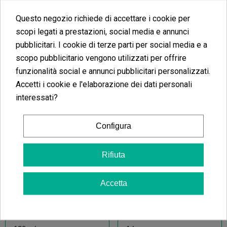
Questo negozio richiede di accettare i cookie per
Fast Food Mineral
Auto Stimulator
scopi legati a prestazioni, social media e annunci
(4)
(8)
14,04 €
25,94 €
pubblicitari. I cookie di terze parti per social media e a
17,55 €
32,42 €
scopo pubblicitario vengono utilizzati per offrire
-20%
-20%
funzionalità social e annunci pubblicitari personalizzati.
Accetti i cookie e l'elaborazione dei dati personali
interessati?
Aggiungi al carrello
Aggiungi al carrello
Configura
Rifiuta
Foliar Spray
1 Component Soil Grow BAC
Accetta
(12)
(9)
29,87 €
11,32 €
37,34 €
14,15 €
-20%
-20%