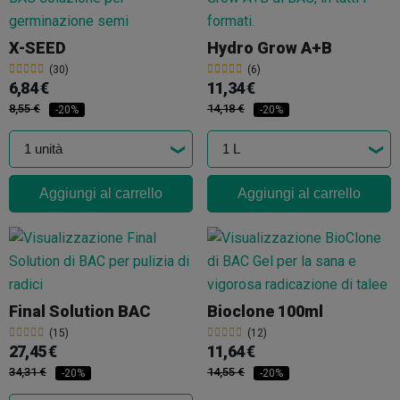
X-SEED
Hydro Grow A+B
(30)
(6)
6,84 €
11,34 €
8,55 €
14,18 €
-20%
-20%
Aggiungi al carrello
Aggiungi al carrello
Final Solution BAC
Bioclone 100ml
(15)
(12)
27,45 €
11,64 €
34,31 €
14,55 €
-20%
-20%