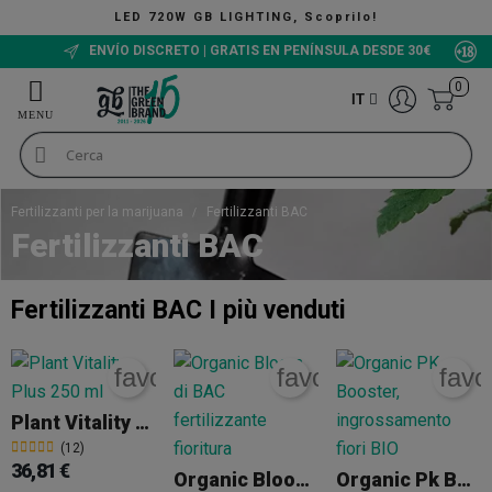
NG, Scoprilo!
The Green Bucket CBD
ENVÍO DISCRETO | GRATIS EN PENÍNSULA DESDE 30€
0
IT
Fertilizzanti per la marijuana
Fertilizzanti BAC
Fertilizzanti BAC
Fertilizzanti BAC
I più venduti
favorite_border
favorite_border
favo
Plant Vitality Plus
(12)
36,81 €
Organic Bloom BAC
Organic Pk Booster