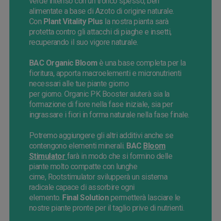
verde intenso con un tronco spesso, ben
alimentate a base di Azoto di origine naturale.
Con
Plant
Vitality
Plus
la nostra pianta sarà
protetta contro gli attacchi di piaghe e insetti,
recuperando il suo vigore naturale.
BAC
Organic
Bloom
è una base completa per la
fioritura, apporta
macroelementi
e micronutrienti
necessari alle tue piante giorno
per
giorno
.
Organic
PK
Booster
aiuterà sia la
formazione di fiore nella fase iniziale,
sia
per
ingrassare i fiori in forma naturale nella
fase
finale.
Potremo aggiungere gli altri additivi anche se
contengono elementi minerali.
BAC
Bloom
Stimulator
farà in modo che si formino delle
piante molto compatte con lunghe
cime,
Rootstimulator
svilupperà un sistema
radicale capace di assorbire ogni
elemento.
Final
Solution
permetterà lasciare le
nostre piante pronte per il taglio prive di nutrienti.