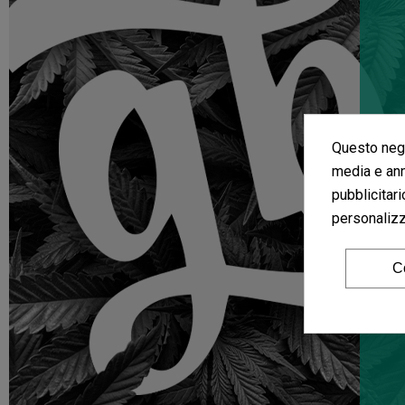
Questo nego
media e ann
pubblicitari
personalizza
C