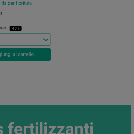
r
60 €
-10%
iungi al carrello
 fertilizzanti