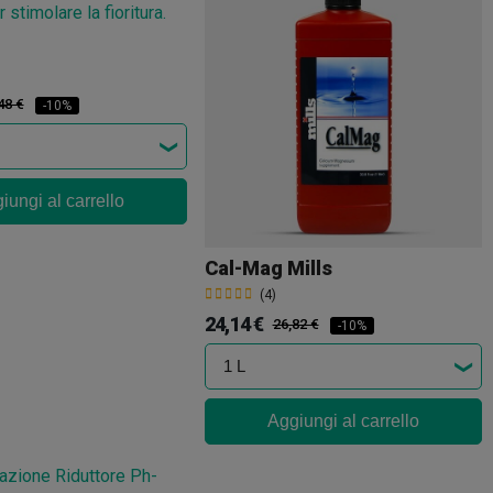
48 €
-10%
iungi al carrello
Cal-Mag Mills
(4)
24,14 €
26,82 €
-10%
Aggiungi al carrello