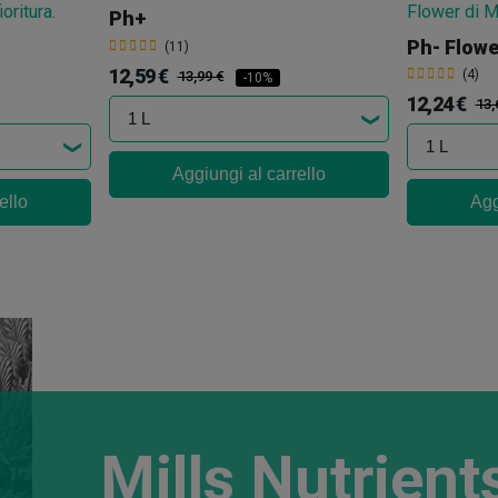
Ph+
Ph- Flowe
(11)
12,59 €
(4)
13,99 €
-10%
12,24 €
13,
Aggiungi al carrello
ello
Agg
Mills Nutrients