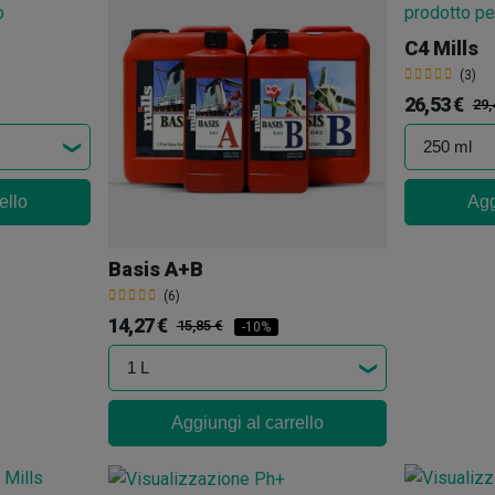
C4 Mills
(3)
26,53 €
29,
ello
Agg
Basis A+B
(6)
14,27 €
15,85 €
-10%
Aggiungi al carrello