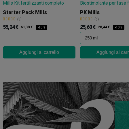
Starter Pack Mills
PK Mills
(8)
(6)
55,24 €
25,60 €
61,38 €
28,44 €
-10%
-10%
Aggiungi al carrello
Aggiungi al carr