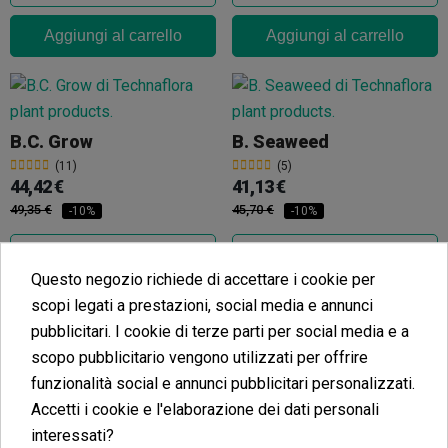
Aggiungi al carrello
Aggiungi al carrello
B.C. Grow
B. Seaweed
(11)
(5)
44,42 €
41,13 €
49,35 €
45,70 €
-10%
-10%
Questo negozio richiede di accettare i cookie per
scopi legati a prestazioni, social media e annunci
Aggiungi al carrello
Aggiungi al carrello
pubblicitari. I cookie di terze parti per social media e a
scopo pubblicitario vengono utilizzati per offrire
funzionalità social e annunci pubblicitari personalizzati.
Pura Vida Bloom
Accetti i cookie e l'elaborazione dei dati personali
Root 66
(4)
41,31 €
interessati?
(16)