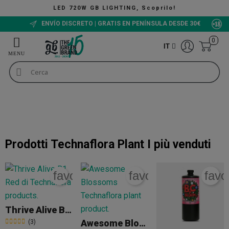
LED 720W GB LIGHTING, Scoprilo!
ENVÍO DISCRETO | GRATIS EN PENÍNSULA DESDE 30€
0
IT
Fertilizzanti per la marijuana
Prodotti Technaflora Plant
Prodotti Technaflora Plant
Prodotti Technaflora Plant
I più venduti
favorite_border
favorite_border
favo
Thrive Alive B1 Red
Awesome Blossoms
(3)