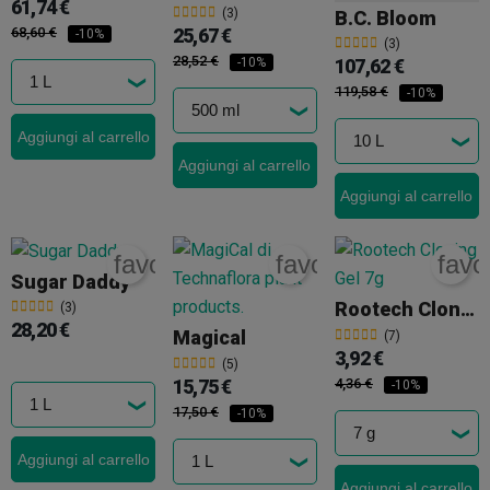
61,74 €
(3)
B.C. Bloom
68,60 €
25,67 €
-10%
(3)
28,52 €
107,62 €
-10%
119,58 €
-10%
Aggiungi al carrello
Aggiungi al carrello
Aggiungi al carrello
favorite_border
favorite_border
favo
Sugar Daddy
Rootech Cloning Gel
(3)
28,20 €
Magical
(7)
3,92 €
(5)
15,75 €
4,36 €
-10%
17,50 €
-10%
Aggiungi al carrello
Aggiungi al carrello