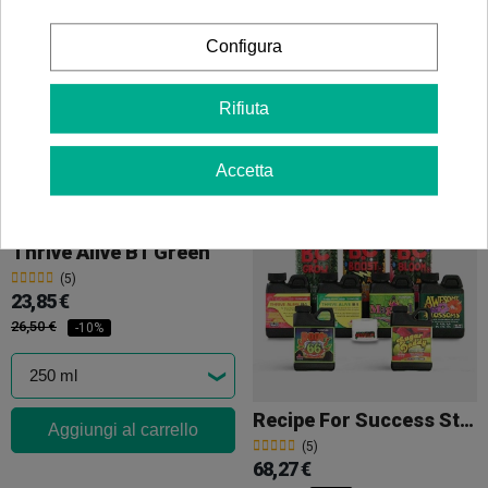
24,62 €
45,90 €
-10%
27,35 €
-10%
Configura
Rifiuta
Aggiungi al carrello
Aggiungi al carrello
Accetta
Thrive Alive B1 Green
(5)
23,85 €
26,50 €
-10%
Recipe For Success Starter Kit
Aggiungi al carrello
(5)
68,27 €