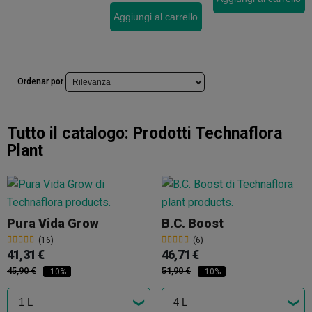
Aggiungi al carrello
Ordenar por
Tutto il catalogo:
Prodotti Technaflora
Plant
Pura Vida Grow
B.C. Boost
(16)
(6)
41,31 €
46,71 €
45,90 €
51,90 €
-10%
-10%