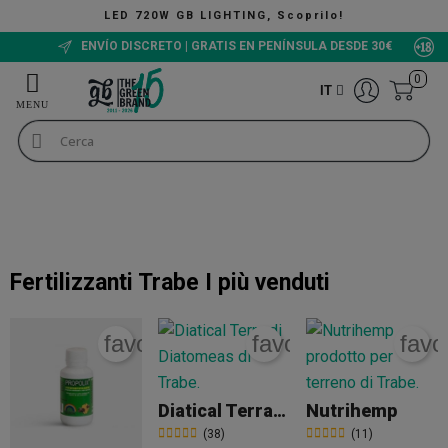
LED 720W GB LIGHTING, Scoprilo!
ENVÍO DISCRETO | GRATIS EN PENÍNSULA DESDE 30€
0
IT
Fertilizzanti per la marijuana
Fertilizzanti Trabe
Fertilizzanti Trabe
Fertilizzanti Trabe
I più venduti
favorite_border
favorite_border
favo
Diatical Terra Di Diatomee
Nutrihemp
(38)
(11)