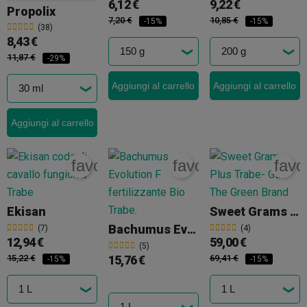
6,12 €
9,22 €
Propolix
7,20 €
10,85 €
-15%
-15%
(38)
8,43 €
11,87 €
-29%
Aggiungi al carrello
Aggiungi al carrello
Aggiungi al carrello
favorite_border
favorite_border
favo
Ekisan
Sweet Grams Plus Trabe
Bachumus Evolution F
(7)
(4)
12,94 €
59,00 €
(5)
15,22 €
15,76 €
69,41 €
-15%
-15%