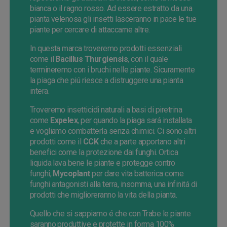
bianca o il ragno rosso. Ad essere estratto da una
pianta velenosa gli insetti lasceranno in pace le tue
piante per cercare di attaccarne altre.
In questa marca troveremo prodotti essenziali
come il
Bacillus Thurgiensis
, con il quale
termineremo con i bruchi nelle piante. Sicuramente
la piaga che piú riesce a distruggere una pianta
intera.
Troveremo insetticidi naturali a basi di piretrina
come
Expelex
, per quando la piaga sará installata
e vogliamo combatterla senza chimici. Ci sono altri
prodotti come il
CCK
che a parte apportano altri
benefici come la protezione dai funghi. Ortica
liquida lava bene le piante e protegge contro
funghi,
Mycoplant
per dare vita batterica come
funghi antagonisti alla terra, insomma, una infinitá di
prodotti che miglioreranno la vita della pianta.
Quello che si sappiamo é che con Trabe le piante
saranno produttive e protette in forma 100%