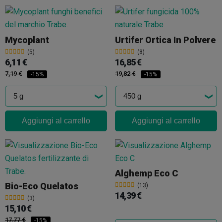
Mycoplant
Urtifer Ortica In Polvere
(5)
(8)
6,11 €
16,85 €
7,19 €
19,82 €
-15%
-15%
Aggiungi al carrello
Aggiungi al carrello
Alghemp Eco C
Bio-Eco Quelatos
(13)
14,39 €
(3)
15,10 €
17,77 €
-15%