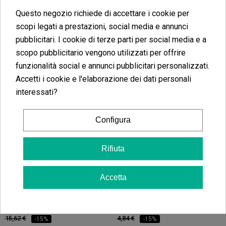
Questo negozio richiede di accettare i cookie per
scopi legati a prestazioni, social media e annunci
Urtifer Ortica Liquida
Natural Clone
pubblicitari. I cookie di terze parti per social media e a
(9)
(5)
scopo pubblicitario vengono utilizzati per offrire
15,30 €
9,92 €
funzionalità social e annunci pubblicitari personalizzati.
18,00 €
13,23 €
-15%
-25%
Accetti i cookie e l'elaborazione dei dati personali
interessati?
Aggiungi al carrello
Aggiungi al carrello
Configura
Rifiuta
Accetta
Bio Eco Calcio
Revihemp
(6)
(3)
13,28 €
4,11 €
15,62 €
4,84 €
-15%
-15%