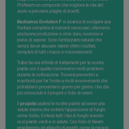
ProNeem un composto che migliora la vita del
suolo e previene piaghe di insetti.
Bachumus Evolution F
si incarica di svolgere una
fioritura completa di nutrienti necessari, otterremo
una buona produzione e cime dure, resinose e
piene di sapore. Sono fertilizzanti naturali che
senza dover abusare danno ottimi risultati,
completi di tutti i macro e microelementi.
Trabe ha una infinitá di trattamenti per le nostre
piante con il qualte risolveremo molti problemi
durante la coltivazione. Troverai preventivi e
insetticidi per far fronte a molti inconvenienti che
potrebbero presentarsi giorno per giorno. Uno dei
piú conosciuti é il propoli o l’olio di neem.
Il
propolix
aiuterá le nostre piante ad avere una
salute interna che eviterá l’apparizione di funghi
come l’oidio. Eviterai tutti i tipi di funghi avendo
cosí piante verdi e in salute. Con l’olio di Neem
repelleremo gli attacchi di insetti, come la mosca