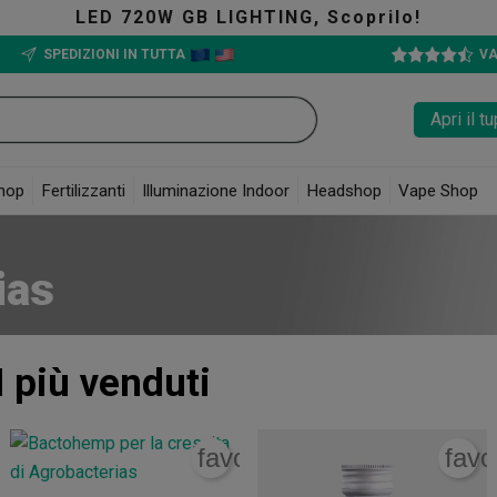
LED 720W GB LIGHTING, Scoprilo!
SPEDIZIONI IN TUTTA
VA
Apri il 
hop
Fertilizzanti
Illuminazione Indoor
Headshop
Vape Shop
ias
I più venduti
rite_border
favorite_border
favo