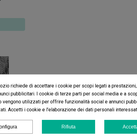
zio richiede di accettare i cookie per scopi legati a prestazioni,
Fertilizzanti 
unci pubblicitari. I cookie di terze parti per social media e a sco
o vengono utilizzati per offrire funzionalità social e annunci pubbl
ti. Accetti i cookie e l'elaborazione dei dati personali interessat
Agrobacterias
è una ditta Spagnola registrata in Madri
dei loro prodotti sono composti a base di microorganismi
onfigura
Rifiuta
Accett
agricoltura.
Agrobacterias
offre composti a base di batter