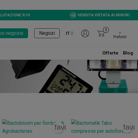
LUTAZIONE 9/10
VENDITA VIETATA AI MINORI
0
tupo negozio
Negozi
IT
Preferiti
Offerte
Blog
rite_border
favorite_border
favo