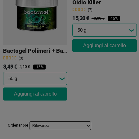
Oidio Killer
(7)
15,30 €
18,00 €
-15%
Aggiungi al carrello
Bactogel Polímeri + Batteri
(3)
3,49 €
4,10 €
-15%
Aggiungi al carrello
Ordenar por