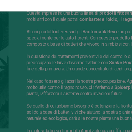
nostre piante di cannabis, sia in forma di fertilizzante 
Questa impresa ha una buona
linea di prodotti fitosan
molti altri con il quale potrai
combattere l’oidio, il rag
Alcuni prodotti interessanti, il
Bactomatik
Rex
è un pot
specialmente per le auto fiorenti. Con questo prodotto le
composto a base di batteri che vivono in simbiosi con le
In questione dei trattamenti preventivi e del controllo d
preoccupano le larve dovremo trattarle con
Snake
Poi
fine della primavera. Un grande concentrato di acidi orga
Nel caso fossero gli acari la nostra preoccupazione,
Ag
molto utile contro il ragno rosso,
ci
riferiamo a
Spiderpl
piante, rafforzerà il sistema contro invasioni future.
Se
quello di cui abbiamo bisogno è potenziare la fiorit
solido a base di batteri vivi che aiutano la nostra pianta
naturale ed ecologica, darà alle nostre piante una buon
In sintesi, la linea di prodotti
Agrobacterias
ci offre una