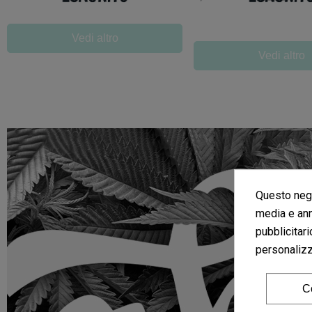
Vedi altro
Vedi altro
Questo nego
media e ann
pubblicitari
personalizza
C