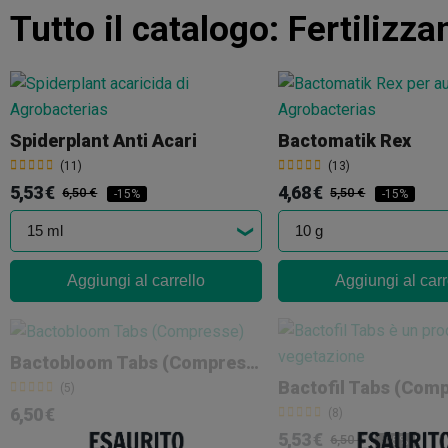
Tutto il catalogo:
Fertilizza
Spiderplant Anti Acari
Bactomatik Rex
(11)
(13)
5,53 €
4,68 €
6,50 €
5,50 €
-15%
-15%
Aggiungi al carrello
Aggiungi al carr
Bactobloom Tabs (Compresse)
Bactofil Tabs (Com
(5)
6,50 €
(8)
5,53 €
6,50 €
-15%