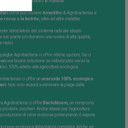
o come preventivo contro le malattie.
itari
come può essere
Amanith
a
di
Agrobacterias
e
no rosso o la botrite,
oltre ad altre malattie.
ente stimolatore del sistema radicale ideato
 tue piante produrranno una resina di alta qualità,
 radici.
i piaghe
Agrobacteria
ci offre ottime opzioni.
Se
ci
son
una buona soluzione se nebulizzato verso la
nici 100% adatto alla agricoltura ecologica.
robacterias
ci offre un
acaricida 100% ecologico
ant
.
Non solo aiuterà a eliminare la piaga dalle
ura
Agrobacteria
ci offre
Bactobloom
,
un composto
 a produrre zuccheri. Anche ideale per l’agricoltura
a produzione di cime resinose potenziando il sapore.
 opzione ecologica abbastanza completa. Anche se