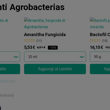
nti Agrobacterias
Amanitha Fungicida
Bactofil C
(11)
(10)
5,53 €
16,15 €
6,51 €
19,
-15%
ello
Aggiungi al carrello
Agg
presse)