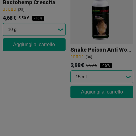
Bactohemp Crescita
(25)
4,68 €
5,50 €
-15%
Aggiungi al carrello
Snake Poison Anti Worms
(36)
2,98 €
3,50 €
-15%
Aggiungi al carrello