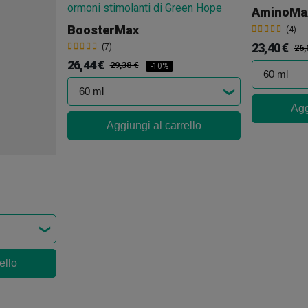
AminoMa
BoosterMax
(4)
23,40 €
(7)
26,
26,44 €
29,38 €
-10%
Agg
Aggiungi al carrello
ello