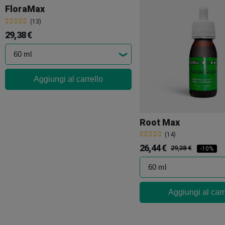
FloraMax
(13)
29,38 €
Aggiungi al carrello
Root Max
(14)
26,44 €
29,38 €
-10%
Aggiungi al carr