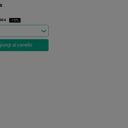
x
00 €
-10%
iungi al carrello