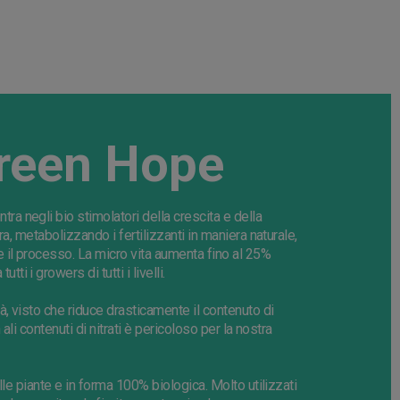
Green Hope
ntra negli
bio
stimolatori della crescita e della
rra, metabolizzando i fertilizzanti in maniera naturale,
e il processo. La
micro
vita aumenta fino al 25%
tutti i
growers
di
tutti
i livelli.
, visto che riduce drasticamente il contenuto di
 ali contenuti di nitrati è pericoloso per la nostra
alle piante e in forma 100% biologica. Molto utilizzati