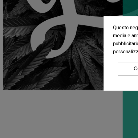
Questo nego
media e ann
pubblicitari
personalizza
C