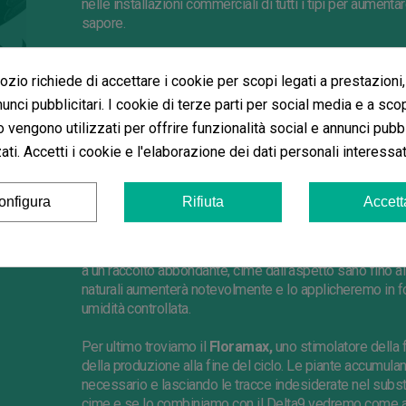
nelle installazioni commerciali di tutti i tipi per aumenta
sapore.
Green
Hope
si apre il passo tra le numerose imprese di a
per i
growers
che hanno appena iniziato o che
hanno
es
zio richiede di accettare i cookie per scopi legati a prestazioni,
specialmente disegnati per ogni stato e fase delle nos
unci pubblicitari. I cookie di terze parti per social media e a sco
o vengono utilizzati per offrire funzionalità social e annunci pubbl
Il
Root
Max
è il loro prodotto stella, formulato per form
ti. Accetti i cookie e l'elaborazione dei dati personali interessat
necessario per essere sano e forte. Il suo equilibrio di
avremo piante verdi e sane, preparandole così a un dens
pianta possa assorbire tutti i sali.
onfigura
Rifiuta
Accett
Bio
Protect
è un altro prodotto che farà parlare, un sup
maniera quasi istantanea dopo l’applicazione. Le difes
a un raccolto abbondante, cime dall’aspetto sano fino a
naturali
aumenterà notevolmente e lo applicheremo in 
umidità controllata.
Per ultimo troviamo il
Floramax
,
uno stimolatore della 
della produzione alla fine del ciclo. Le piante accumula
n
necessario e lasciando le tracce indesiderate nel subst
cime e se lo combiniamo con il Delta9 vedremo come acc