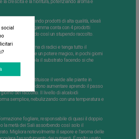
re la crescita e la fioritura, potenziando aroma e
lto livello, offrendo prodotti di alta qualità, ideali
perienza. La sua gamma conta con
4
prodotti
 social
tre piante, formando così
un
stupendo raccolto.
po
icitari
are un buon sistema di radici e tenga tutto il
i?
 NPK gli conferisce un potere magico, in pochi giorni
o raccolto. Stimola il substrato facendo si che
a
plemento che restituisce il verde alle piante in
e della pianta si vedono aumentare aprendo il passo
l giorno del
raccolto
. Il livello di alcaloidi
forma
semplice, nebulizzando con una temperatura e
formazione fogliare, responsabile di quasi il doppio
o la metà dei Sali assorbendo così solo il
rato. Migliora notevolmente il sapore e l’aroma delle
elera l’assorbimento dei nutrienti. É molto usato