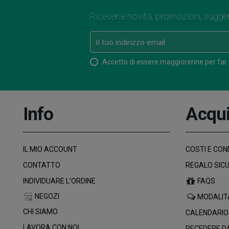
Riceverai novità, promozioni, sugge
Accetto di essere maggiorenne per far
Info
Acqui
IL MIO ACCOUNT
COSTI E COND
CONTATTO
REGALO SIC
INDIVIDUARE L'ORDINE
FAQS
NEGOZI
MODALIT
CHI SIAMO
CALENDARIO
LAVORA CON NOI
RECEDERE D