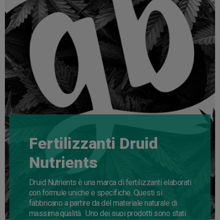
Fertilizzanti Druid
Nutrients
Druid Nutrients è una marca di fertilizzanti elaborati
con formule uniche e specifiche. Questi si
fabbricano a partire da del materiale naturale di
massima qualità. Uno dei suoi prodotti sono stati