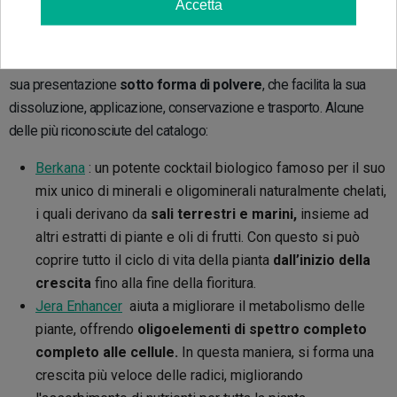
Accetta
Questi prodotti
sono stati realizzati con materiali di massima
qualità,
sono prodotti certificati, con garanzia di tracciabilità
controllata in ciascuno di loro. Un’altra delle sue caratteristiche è la
sua presentazione
sotto forma di polvere
, che facilita la sua
dissoluzione, applicazione, conservazione e trasporto. Alcune
delle più riconosciute del catalogo:
Berkana
: un potente cocktail biologico famoso per il suo
mix unico di minerali e oligominerali naturalmente chelati,
i quali derivano da
sali terrestri e marini,
insieme ad
altri estratti di piante e oli di frutti. Con questo si può
coprire tutto il ciclo di vita della pianta
dall’inizio della
crescita
fino alla fine della fioritura.
Jera Enhancer
aiuta a migliorare il metabolismo delle
piante, offrendo
oligoelementi di spettro completo
completo alle cellule.
In questa maniera, si forma una
crescita più veloce delle radici, migliorando