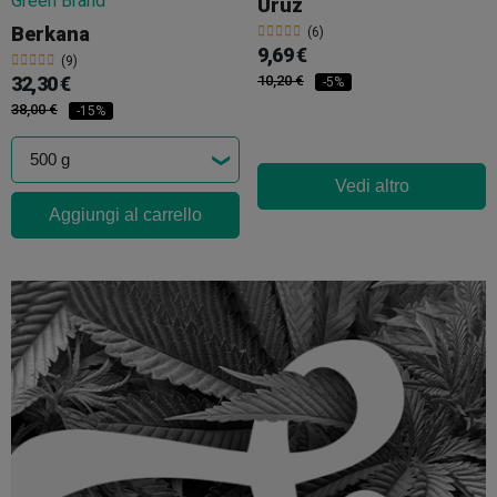
Uruz
Berkana
(6)
9,69 €
(9)
32,30 €
10,20 €
-5%
38,00 €
-15%
Vedi altro
Aggiungi al carrello