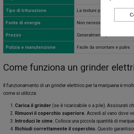
Tipo di triturazione
La texture può variare a seco
C
Fonte di energia
Non necessita di batteria né el
Prezzo
Generalmente più economico 
Pulizia e manutenzione
Facile da smontare e pulire.
Come funziona un grinder elettr
Il funzionamento di un grinder elettrico per la marijuana è mo
come si utilizza:
Carica il grinder
(se è ricaricabile o a pile). Assicurati c
Rimuovi il coperchio superiore.
Accedi al vano dove ve
Introduci le cime.
Colloca una piccola quantità di marijua
Richiudi correttamente il coperchio.
Questo garantisce 