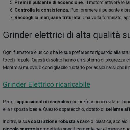
Premi il pulsante di accensione.
Il motore attiverà le l
Controlla la consistenza.
Puoi premere il pulsante a bre
Raccogli la marijuana triturata.
Una volta terminato, apri
Grinder elettrici di alta qualit
Ogni fumatore è unico e ha le sue preferenze riguardo alla strut
tocchi le pale. Questi di solito hanno un sistema di sicurezza ch
Mentre si muove, è consigliabile ruotarlo per assicurarsi che il m
Grinder Elettrico ricaricabile
Per gli
appassionati di cannabis
che preferiscono evitare il
co
è la risposta ideale. Questo apparecchio, dotato di
sei lame aff
Inoltre, la sua
costruzione robusta
a base di plastica, acciaio
piccola spazzola
progettata specificamente per eliminare qua