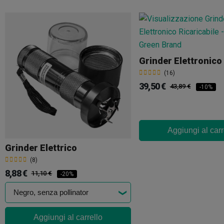
(16)
39,50 €
43,89 €
-10%
Aggiungi al carr
Grinder Elettrico
(8)
8,88 €
11,10 €
-20%
Aggiungi al carrello