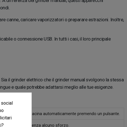
o
. A differenza dei grinder manuali, questi apparecchi
condi.
are canne, caricare vaporizzatori o preparare estrazioni. Inoltre,
icabile o connessione USB. In tutti i casi, il loro principale
 Sia il grinder elettrico che il grinder manual svolgono la stessa
tingue e quale potrebbe adattarsi meglio alle tue esigenze.
 social
po
 un motore che macina automaticamente premendo un pulsante.
icitari
i?
in pochi secondi, senza alcuno sforzo.