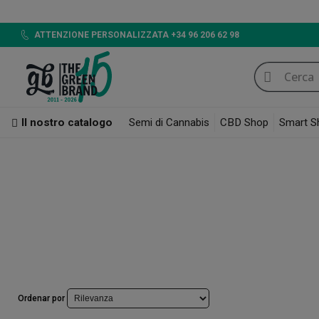
ATTENZIONE PERSONALIZZATA +34 96 206 62 98
Il nostro catalogo
Semi di Cannabis
CBD Shop
Smart S
Smoke Shop
I migliori grinder per erba e hashish
Grinder Elettrico
Grinder Elettrico
Il catalogo è pensato per tutti i consumatori di erba che non vogliono tri
elettrici con differenti stili, per rendere l’esperienza di triturato dell’erba c
Ordenar por