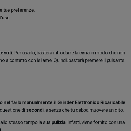
le tue preferenze.
l'uso.
tenuti.
Per usarlo, basterà introdurre la cima in modo che non
ano a contatto con le lame. Quindi, basterà premere il pulsante.
io nel farlo manualmente
, il
Grinder Elettronico Ricaricabile
 questione di
secondi
, e senza che tu debba muovere un dito.
o allo stesso tempo la sua
pulizia
. Infatti, viene fornito con una
i
.