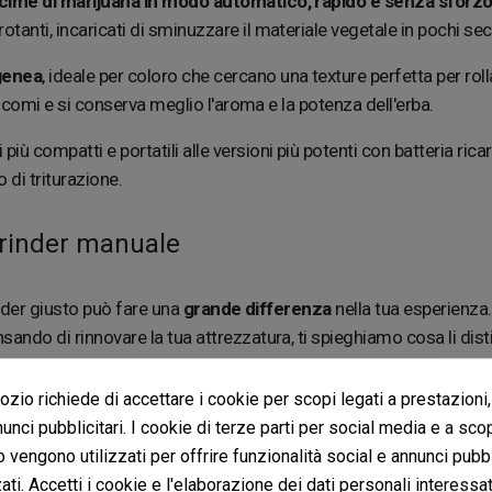
e cime di marijuana in modo automatico, rapido e senza sforz
tanti, incaricati di sminuzzare il materiale vegetale in pochi se
genea
, ideale per coloro che cercano una texture perfetta per roll
tricomi e si conserva meglio l'aroma e la potenza dell'erba.
ai più compatti e portatili alle versioni più potenti con batteria ricar
 di triturazione.
 grinder manuale
rinder giusto può fare una
grande differenza
nella tua esperienza.
sando di rinnovare la tua attrezzatura, ti spieghiamo cosa li dis
zio richiede di accettare i cookie per scopi legati a prestazioni,
unci pubblicitari. I cookie di terze parti per social media e a sco
 la mano, applicando pressione per triturare la cima.
Funziona con
o vengono utilizzati per offrire funzionalità social e annunci pubbl
ti. Accetti i cookie e l'elaborazione dei dati personali interessat
sico.
Trita le cime 