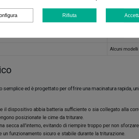
nda della forza e del design del grinder.
Offre una maci
onfigura
Rifiuta
Accett
ettricità.
Funziona con p
e accessibile.
Può avere un 
Alcuni modelli
ico
lto semplice ed è progettato per offrire una macinatura rapida, 
he il dispositivo abbia batteria sufficiente o sia collegato alla c
ngono posizionate le cime da triturare.
na secca all'interno, evitando di riempire troppo per non sforzare
un funzionamento sicuro e stabile durante la triturazione.