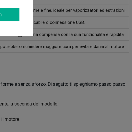
natura più uniforme e fine, ideale per vaporizzatori ed estrazioni.
a
ile, batteria ricaricabile o connessione USB.
costo maggiore, ma compensa con la sua funzionalità e rapidità.
 potrebbero richiedere maggiore cura per evitare danni al motore.
uniforme e senza sforzo. Di seguito ti spieghiamo passo passo
orrente, a seconda del modello.
 il motore.