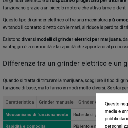
Un grinder elettrico è un
dispositivo progettato per triturar
funzionano grazie a un piccolo motore che attiva lame o denti ro
Questo tipo di grinder elettrico offre una macinatura
più omo
evitando il contatto diretto con le mani, si riduce la perdita di 
Esistono
diversi modelli di grinder elettrici per marijuana
, d
vantaggio è la comodità e la rapidità che apportano al processo
Differenze tra un grinder elettrico e un
Quando si tratta di triturare la marijuana, scegliere il tipo di g
funzione di base, ma lo fanno in modi molto diversi. Se stai pen
Caratteristica
Grinder manuale
Grinder elettrico
Questo nego
media e ann
Meccanismo di funzionamento
Richiede di girare i pezzi con
pubblicitari
personalizza
Rapidità e comodità
Più lento e richiede sforzo fi