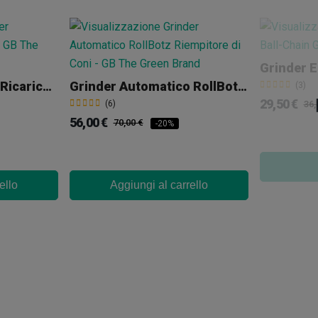
Grinder Elettronico Ricaricabile
Grinder Automatico RollBotz Riempitore Di Coni
(3)
29,50 €
(6)
36,
56,00 €
70,00 €
-20%
ello
Aggiungi al carrello