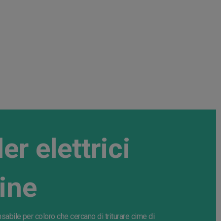
er elettrici
ine
abile per coloro che cercano di triturare cime di