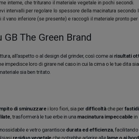
ame interne, che triturano il materiale vegetale in pochi secondi.
vi intervalli per regolare lo spessore della macinatura secondo 
 il vano inferiore (se presente) e raccogli il materiale pronto per 
à su GB The Green Brand
tura, all'aspetto o al design del grinder, così come ai
risultati ot
e impedisce loro di girare nel caso in cui la cima o le tue dita si
ateriale sia ben tritato.
mpito di sminuzzare
i loro fiori, sia per
difficoltà
che per
fastid
ilate
, trasformerà le tue erbe in una
macinatura impeccabile
in
 inossidabile e vetro garantisce
durata ed efficienza
, facilitand
lsiasi
residuo vegetale
che potrebbe aderire alle
lame o ai bord