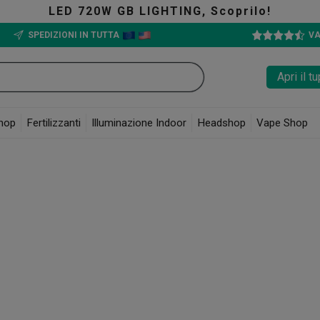
LED 720W GB LIGHTING, Scoprilo!
SPEDIZIONI IN TUTTA
VA
Apri il 
hop
Fertilizzanti
Illuminazione Indoor
Headshop
Vape Shop
tare manualmente la loro materia vegetale o perdere troppo tempo in questo p
omoda e stilosa.