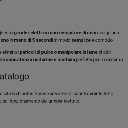
 Questo
grinder elettrico con riempitore di coni
svolge una
 cono
in
meno di 5 secondi
in modo
semplice
e comodo.
 elimina i
pericoli di pulire o manipolare le lame
di altri
una
consistenza uniforme e morbida
perfetta per il consumo.
catalogo
o sito web potrai trovare una serie di sconti durante tutto
io sul funzionamento dei grinder elettrici.