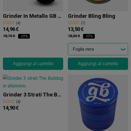
Grinder In Metallo GB 4 Parti 63mm
Grinder Bling Bling
(4)
(7)
14,96 €
13,50 €
18,70 €
18,00 €
-20%
-25%
Aggiungi al carrello
Aggiungi al carrello
Grinder 3 Strati The Bulldog
(4)
14,90 €