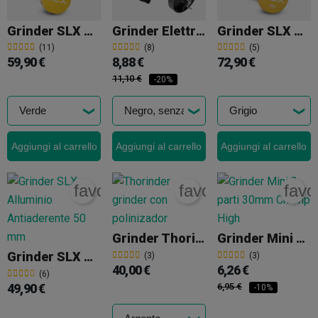
Grinder SLX Alluminio Antiaderente 62 Mm
Grinder Elettrico
Grinder SLX PRO Alluminio Antiaderente 62 Mm
(11)
(8)
(5)
59,90 €
8,88 €
72,90 €
11,10 €
-20%
Aggiungi al carrello
Aggiungi al carrello
Aggiungi al carrello
favorite_border
favorite_border
favo
Grinder Thorinder
Grinder Mini 3 Parti 30mm Champ High
Grinder SLX Alluminio Antiaderente 50 Mm
(3)
(3)
40,00 €
6,26 €
(6)
49,90 €
6,95 €
-10%