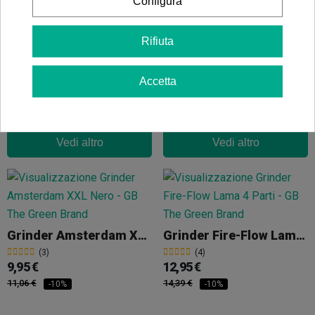
Configura
Grinder Di Alluminio 4 Parti Norddampf
Grinder 4 Parti 'Love Pink'
Rifiuta
(4)
(3)
39,00 €
21,60 €
Accetta
Vedi altro
Vedi altro
Grinder Amsterdam XXX Nero
Grinder Fire-Flow Lama 4 Parti
(3)
(4)
9,95 €
12,95 €
11,06 €
14,39 €
-10%
-10%