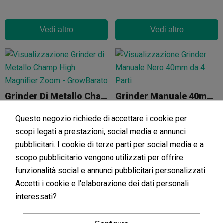
Vedi altro
Vedi altro
Grinder Di Metallo Champ High Magnifier Zoom Da 4 Piani 50 Mm
Grinder Manuale 40mm Da 4 Parti
(4)
(5)
15,30 €
12,00 €
Questo negozio richiede di accettare i cookie per
17,00 €
-10%
scopi legati a prestazioni, social media e annunci
pubblicitari. I cookie di terze parti per social media e a
scopo pubblicitario vengono utilizzati per offrire
funzionalità social e annunci pubblicitari personalizzati.
Vedi altro
Vedi altro
Accetti i cookie e l'elaborazione dei dati personali
interessati?