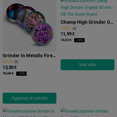
Champ High Grinder Original 40 Mm
(4)
11,99 €
13,32 €
-10%
Grinder In Metallo Fire Flow THC 50 Mm
(5)
Vedi altro
13,50 €
15,00 €
-10%
Aggiungi al carrello