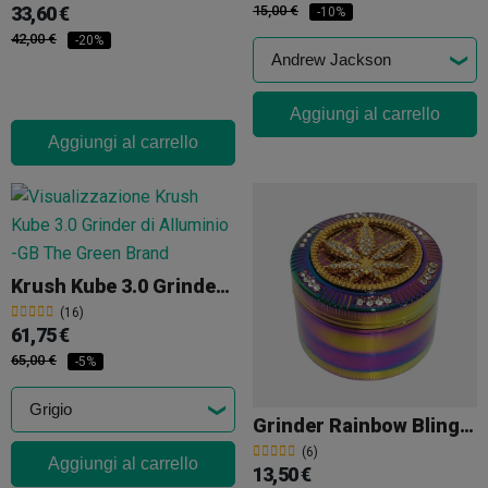
33,60 €
15,00 €
-10%
42,00 €
-20%
Aggiungi al carrello
Aggiungi al carrello
Krush Kube 3.0 Grinder Di Alluminio
(16)
61,75 €
65,00 €
-5%
Grinder Rainbow Bling Bling
(6)
Aggiungi al carrello
13,50 €