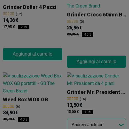
Grinder Dollar 4 Pezzi
Grinder Cross 60mm Black Leaf
(12)
14,36 €
(5)
17,95 €
26,96 €
-20%
29,96 €
-10%
Aggiungi al carrello
Aggiungi al carrello
Grinder Mr. President Da 4 Piani
Weed Box WOX GB
(16)
13,50 €
(6)
34,90 €
15,00 €
-10%
38,78 €
-10%