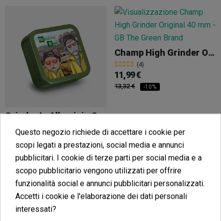
Champ High Grinder Original 40 Mm
(4)
11,99 €
13,32 €
-10%
Grinder In Alluminio Quadrato Breaking Bud
(5)
Questo negozio richiede di accettare i cookie per
Vedi altro
12,50 €
scopi legati a prestazioni, social media e annunci
pubblicitari. I cookie di terze parti per social media e a
scopo pubblicitario vengono utilizzati per offrire
funzionalità social e annunci pubblicitari personalizzati.
Accetti i cookie e l'elaborazione dei dati personali
Aggiungi al carrello
interessati?