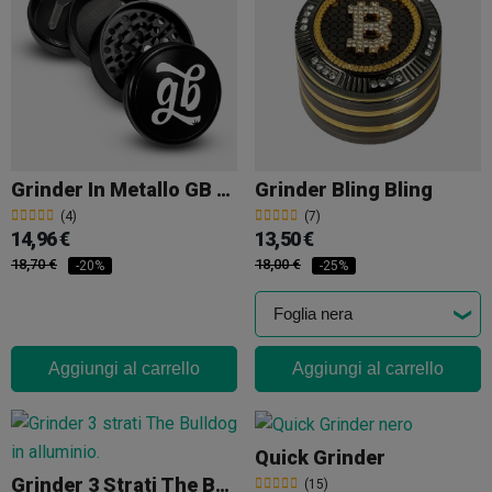
Grinder In Metallo GB 4 Parti 63mm
Grinder Bling Bling
(4)
(7)
14,96 €
13,50 €
18,70 €
18,00 €
-20%
-25%
Aggiungi al carrello
Aggiungi al carrello
Quick Grinder
Grinder 3 Strati The Bulldog
(15)