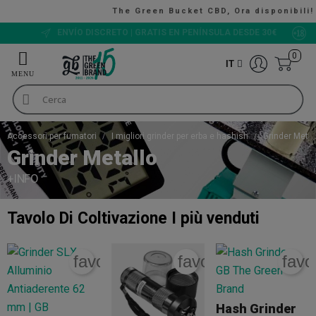
The Green Bucket CBD, Ora disponibili!
VALUTAZIONE 9/10
0
IT
Accessori per fumatori
I migliori grinder per erba e hashish
Grinder Metal
Grinder Metallo
+INFO
Tavolo Di Coltivazione
I più venduti
favorite_border
favorite_border
favo
Hash Grinder