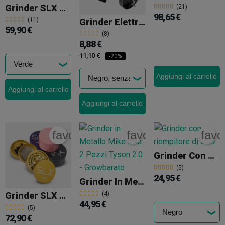
Grinder SLX Alluminio Antiaderente 62 Mm
(21)
98,65 €
(11)
Grinder Elettrico
59,90 €
(8)
8,88 €
11,10 €
-20%
Aggiungi al carrello
Aggiungi al carrello
Aggiungi al carrello
favorite_border
favorite_border
favo
Grinder Con Riempitore Di Coni
(5)
24,95 €
Grinder In Metallo Mike Bite 2 Pezzi Tyson 2.0
(4)
Grinder SLX PRO Alluminio Antiaderente 62 Mm
44,95 €
(5)
72,90 €