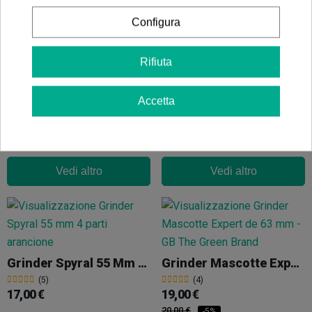
Configura
Grinder Spyral 2 Parti 62mm
Grinder In Metallo KEMA 4 Parti 50mm
Rifiuta
(3)
(5)
15,00 €
9,95 €
Accetta
Vedi altro
Vedi altro
Grinder Spyral 55 Mm 4 Parti
Grinder Mascotte Expert 63mm
(5)
(4)
17,00 €
19,00 €
20,00 €
-5%