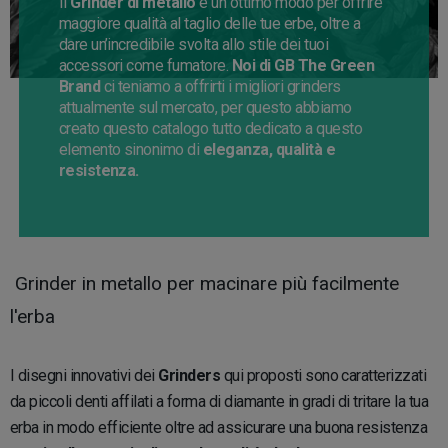
Il
Grinder di metallo
è un ottimo modo per offrire
maggiore qualità al taglio delle tue erbe, oltre a
dare un’incredibile svolta allo stile dei tuoi
accessori come fumatore.
Noi di GB The Green
Brand
ci teniamo a offrirti i migliori grinders
attualmente sul mercato, per questo abbiamo
creato questo catalogo tutto dedicato a questo
elemento sinonimo di
eleganza, qualità e
resistenza.
Grinder in metallo per macinare più facilmente
l'erba
I disegni innovativi dei
Grinders
qui proposti sono caratterizzati
da piccoli denti affilati a forma di diamante in gradi di tritare la tua
erba in modo efficiente oltre ad assicurare una buona resistenza