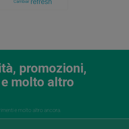
refresh
Cambiar
ità, promozioni,
e molto altro
rimenti e molto altro ancora.