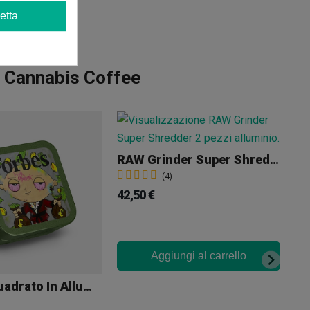
etta
o Cannabis Coffee
RAW Grinder Super Shredder 2 Pezzi
We
(4)
42,50 €
34
Aggiungi al carrello
Grinder Quadrato In Alluminio Forbes