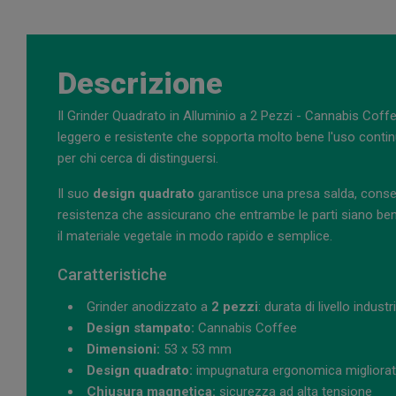
Descrizione
Il Grinder Quadrato in Alluminio a 2 Pezzi - Cannabis Coffee
leggero e resistente che sopporta molto bene l'uso continua
per chi cerca di distinguersi.
Il suo
design quadrato
garantisce una presa salda, consen
resistenza che assicurano che entrambe le parti siano ben 
il materiale vegetale in modo rapido e semplice.
Caratteristiche
Grinder anodizzato a
2 pezzi
: durata di livello industr
Design stampato:
Cannabis Coffee
Dimensioni:
53 x 53 mm
Design quadrato:
impugnatura ergonomica migliora
Chiusura magnetica:
sicurezza ad alta tensione