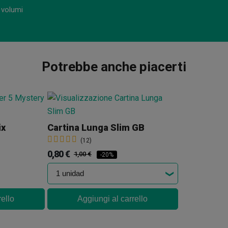
 volumi
Potrebbe anche piacerti
ix
Cartina Lunga Slim GB
(12)
0,80 €
1,00 €
-20%
rello
Aggiungi al carrello