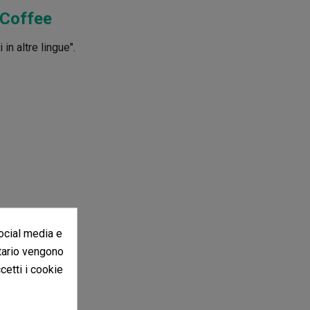
 Coffee
in altre lingue".
social media e
itario vengono
ccetti i cookie