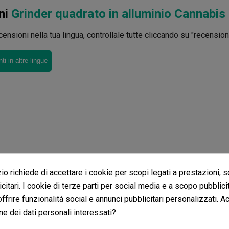
ni
Grinder quadrato in alluminio Cannabis
ensioni nella tua lingua, controllale tutte cliccando su "recensioni 
i in altre lingue
o richiede di accettare i cookie per scopi legati a prestazioni, 
citari. I cookie di terze parti per social media e a scopo pubblic
 offrire funzionalità social e annunci pubblicitari personalizzati. A
ne dei dati personali interessati?