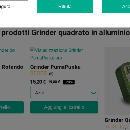
igura
Rifiuta
Acc
 prodotti Grinder quadrato in allumini
o Rotondo
Grinder PumaPunku
(5)
15,20 €
19,00 €
-20%
rello
Aggiungi al carrello
(5)