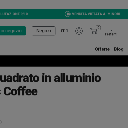
LUTAZIONE 9/10
VENDITA VIETATA AI MINORI
0
tupo negozio
Negozi
IT
Preferiti
Offerte
Blog
uadrato in alluminio
 Coffee
i)