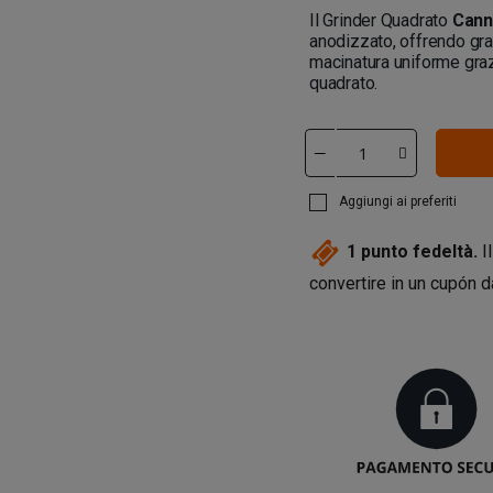
Il Grinder Quadrato
Cann
anodizzato, offrendo gra
macinatura uniforme graz
quadrato.
Aggiungi ai preferiti
1
punto fedeltà.
Il
convertire in un cupón 