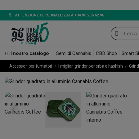
LED 7
ATTENZIONE PERSONALIZZATA +34 96 206 62 98
Il nostro catalogo
Semi di Cannabis
CBD Shop
Smart S
Accessori per fumatori
I migliori grinder per erba e hashish
Grind