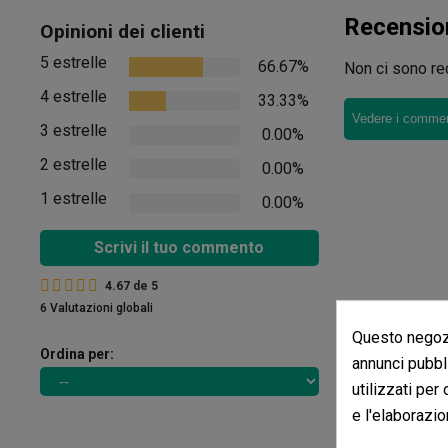
Recensio
Opinioni dei clienti
5 estrelle
66.67%
Non ci sono rec
4 estrelle
33.33%
Vedere i comment
3 estrelle
0.00%
2 estrelle
0.00%
1 estrelle
0.00%
Scrivi il tuo commento
4.67
de
5
6 Valutazioni globali
Questo negozi
Ordina per:
annunci pubbli
utilizzati per
e l'elaborazio