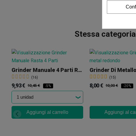
Conf
Stessa categoria
Grinder Manuale 4 Parti Rasta
Grinder Di Metall
(16)
(15)
9,93 €
8,00 €
10,45 €
10,00 €
-5%
-20%
Aggiungi al carrello
Aggiungi al car