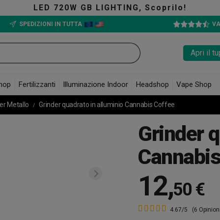
20W GB LIGHTING, Scoprilo!
SPEDIZIONI IN TUTTA
VA
Apri il 
hop
Fertilizzanti
Illuminazione Indoor
Headshop
Vape Shop
er Metallo
Grinder quadrato in alluminio Cannabis Coffee
Grinder q
Cannabis
12
,
50 €
4.67/5
(6 Opinion