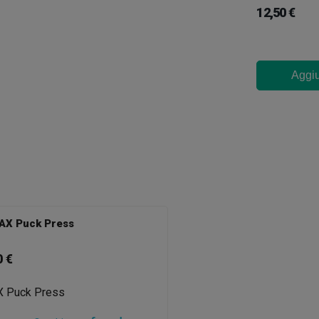
12,50 €
Aggiu
AX Puck Press
0 €