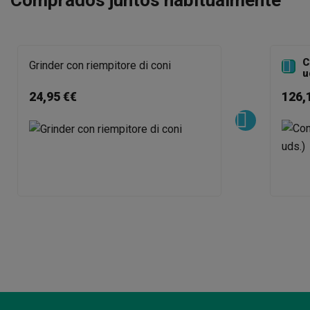
C

Grinder con riempitore di coni
u
24,95 €€
126,