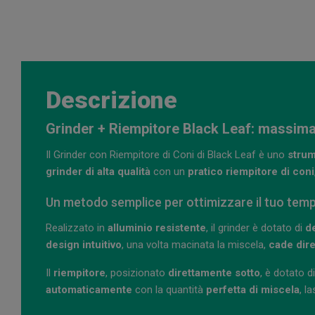
Descrizione
Grinder + Riempitore Black Leaf: massima
Il Grinder con Riempitore di Coni di Black Leaf è uno
strum
grinder di alta qualità
con un
pratico riempitore di coni
Un metodo semplice per ottimizzare il tuo tem
Realizzato in
alluminio resistente
, il grinder è dotato di
d
design intuitivo
, una volta macinata la miscela,
cade dire
Il
riempitore
, posizionato
direttamente sotto
, è dotato d
automaticamente
con la quantità
perfetta di miscela
, l