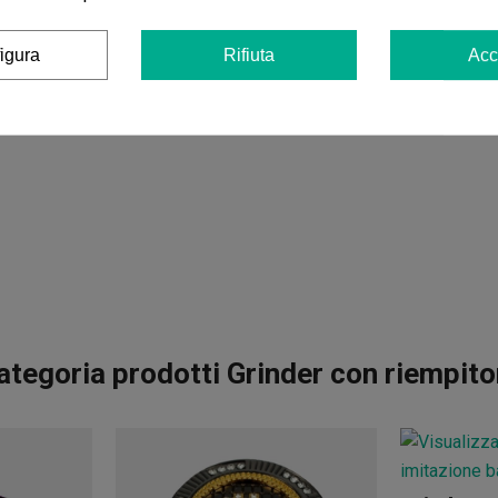
igura
Rifiuta
Acc
ategoria prodotti Grinder con riempitor