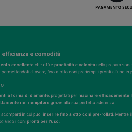
 efficienza e comodità
ento eccellente
che offre
practicitá e velocità
nella preparazione
, permettendoti di avere, fino a otto coni preriempiti pronti all'uso in
po
enti a forma di diamante
, progettati per
macinare efficacemente l
ttamente nel riempitore
grazie alla sua perfetta aderenza.
i scomparti in cui puoi
inserire fino a otto coni pre-rollati
. Mentre i
asciando i coni
pronti per l'uso.