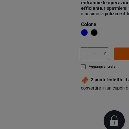
entrambe le operazion
efficiente
, risparmierai
massimo la
pulizia e il
Colore
Azul
Negro
Aggiungi ai preferiti
2
punti fedeltà.
Il
convertire in un cupón 