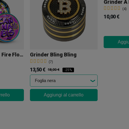
Grinder A 
(4)
10,00 €
Aggiu
Grinder In Metallo Fire Flow THC 50 Mm
Grinder Bling Bling
(7)
13,50 €
18,00 €
-25%
rello
Aggiungi al carrello