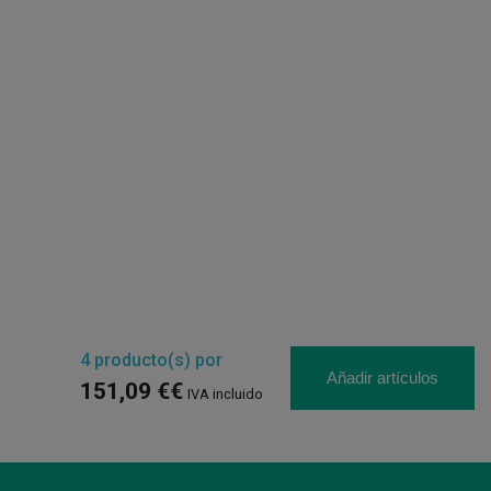
4
producto(s) por
Añadir artículos
151,09 €€
IVA incluido