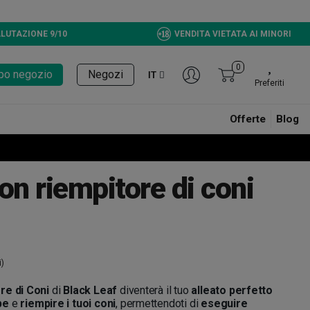
LUTAZIONE 9/10
VENDITA VIETATA AI MINORI
0
tupo negozio
Negozi
IT
Preferiti
Offerte
Blog
on riempitore di coni
i)
re di Coni
di
Black Leaf
diventerà il tuo
alleato perfetto
be
e
riempire i tuoi coni
, permettendoti di
eseguire