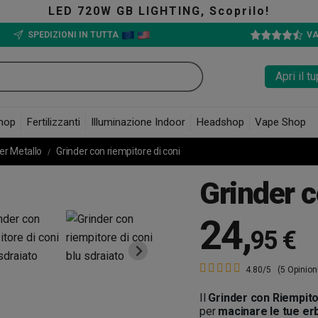
 GB LIGHTING, Scoprilo!
SPEDIZIONI IN TUTTA
VA
Apri il 
hop
Fertilizzanti
Illuminazione Indoor
Headshop
Vape Shop
er Metallo
Grinder con riempitore di coni
Grinder c
24
,
95 €
4.80/5
(5 Opinion
Il
Grinder con Riempito
per
macinare le tue er