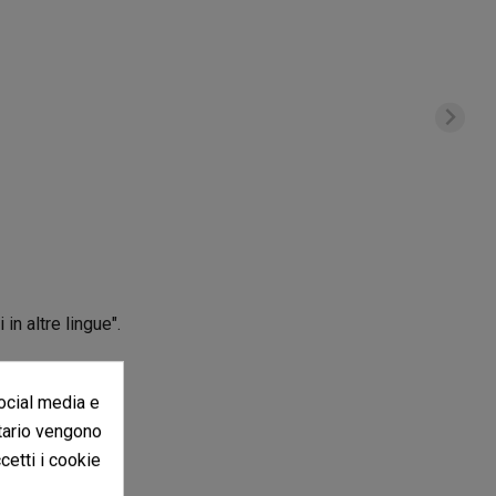
in altre lingue".
social media e
itario vengono
ccetti i cookie