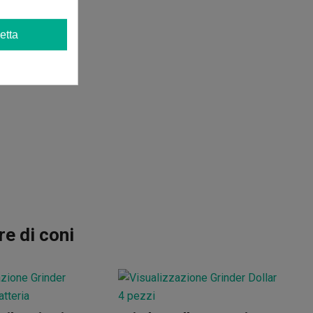
etta
e di coni