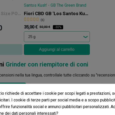
Coni Di Canapa King Size POPZ
Fiori CBD GB 'Los Santos Kush'
(6)
35,00 €
50,00 €
-30%
Aggiungi al carrello
ni
Grinder con riempitore di coni
ensioni nella tua lingua, controllale tutte cliccando su "recensioni 
i in altre lingue
o richiede di accettare i cookie per scopi legati a prestazioni, 
citari. I cookie di terze parti per social media e a scopo pubblic
 offrire funzionalità social e annunci pubblicitari personalizzati. A
ne dei dati personali interessati?