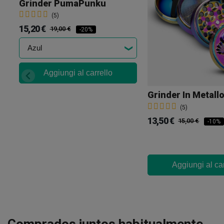
Grinder PumaPunku
(5)
15,20 €
19,00 €
-20%
Aggiungi al carrello
(5)
13,50 €
15,00 €
-10%
Aggiungi al car
Comprados juntos habitualmente