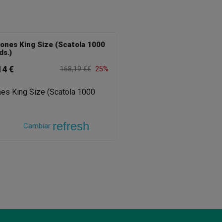
ones King Size (Scatola 1000
ds.)
14 €
168,19 €€
25%
refresh
Cambiar