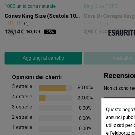
Cones King Size (Scatola 1000 Uds.)
(4)
(4)
126,14 €
2,90 €
168,19 €
3,22 €
-25%
-10%
Aggiungi al carrello
Vedi altro
Recensio
Opinioni dei clienti
5 estrelle
80.00%
Non ci sono rec
4 estrelle
20.00%
Vedere i comment
3 estrelle
0.00%
Questo negozi
2 estrelle
annunci pubbli
0.00%
utilizzati per
1 estrelle
0.00%
e l'elaborazio