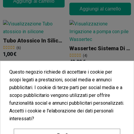
Aggiungi al carrello
Aggiungi al carrello
Tubo Atossico In Silicone
Wassertec Sistema Di Irrigazione A Pile
(6)
1,00 €
(4)
40,00 €
Questo negozio richiede di accettare i cookie per
scopi legati a prestazioni, social media e annunci
pubblicitari. I cookie di terze parti per social media e a
Aggiungi al carrello
scopo pubblicitario vengono utilizzati per offrire
Aggiungi al carrello
funzionalità social e annunci pubblicitari personalizzati.
Accetti i cookie e l'elaborazione dei dati personali
interessati?
Brocca Graduata In Plastica Da 1 L