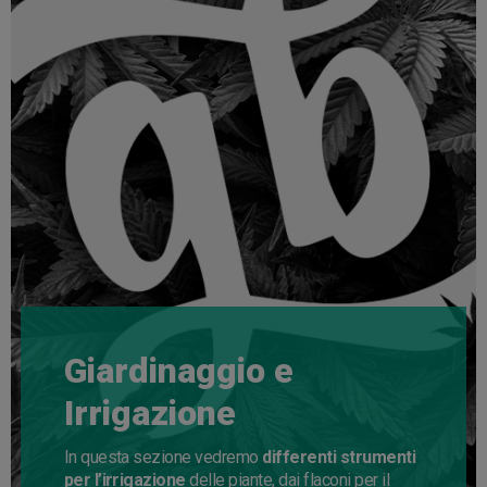
Giardinaggio e
Irrigazione
In questa sezione vedremo
differenti strumenti
per l’irrigazione
delle piante, dai flaconi per il