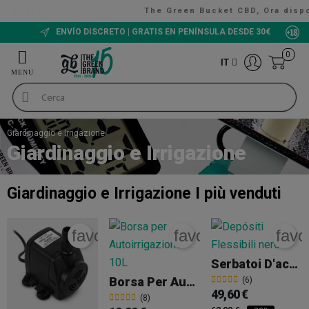
The Green Bucket CBD, Ora disponibili!
VALUTAZIONE 9/10
0
IT
Giardinaggio e Irrigazione
Giardinaggio e Irrigazione
Giardinaggio e Irrigazione
I più venduti
favorite_border
favorite_border
favo
Serbatoi D'acqua Flessibili Per Irrigazione
Borsa Per Autoirrigazione 10L
(6)
49,60 €
(8)