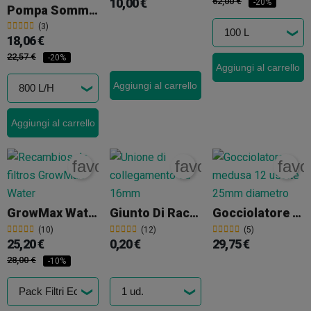
10,00 €
62,00 €
-20%
Pompa Sommergibile Water Master
(3)
18,06 €
22,57 €
-20%
Aggiungi al carrello
Aggiungi al carrello
Aggiungi al carrello
favorite_border
favorite_border
favo
GrowMax Water Filtri Di Ricambio
Giunto Di Raccordo Da 16 Mm
Gocciolatore Medusa A 12 Uscite 25mm
(10)
(12)
(5)
25,20 €
0,20 €
29,75 €
28,00 €
-10%