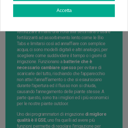
molto tempo alle piante stesse o per le
coltivazioni guerrilla.
Accetta
Ci sono programmatori dall'utilizzo più semplice
collegati direttamente all'acqua corrente, per
fertilizzare a mano una volta alla settimana o usare
fertilizzanti ad assorbimento lento come le Bio
Tabs e limitarsi così ad annaffiare con semplice
acqua; ci sono modelli digitali e altri analogici, per
scegliere come suddividere il tempo o i giorni di
irrigazione. Funzionano a
batterie che è
necessario cambiare spesso
per evitare di
scaricarle del tutto, rischiando che l'apparecchio
non attivi l'annaffiamento o che si esauriscano
durante l'apertura ed il flusso non si chiuda,
causando l'annegamento delle piante stesse. A
parte questo, sono tra i migliori ed i più economici
per le nostre piante outdoor.
Uno dei programmatori di irrigazione
di migliore
qualità è il GSE
, uno fra quelli ad avere più
funzioni: permette di regolare l'irrigazione per