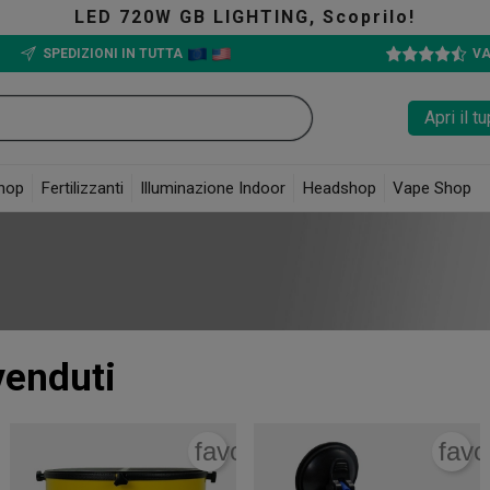
LED 720W GB LIGHTING, Scoprilo!
SPEDIZIONI IN TUTTA
VA
Apri il 
hop
Fertilizzanti
Illuminazione Indoor
Headshop
Vape Shop
venduti
rite_border
favorite_border
favo