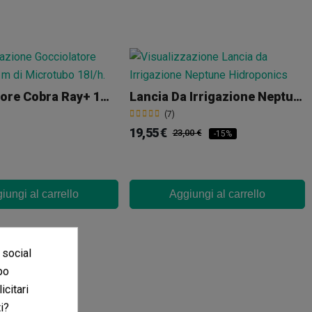
Gocciolatore Cobra Ray+ 1m De Microtubo
Lancia Da Irrigazione Neptune Hidroponics
(7)
19,55 €
23,00 €
-15%
iungi al carrello
Aggiungi al carrello
 social
po
icitari
i?