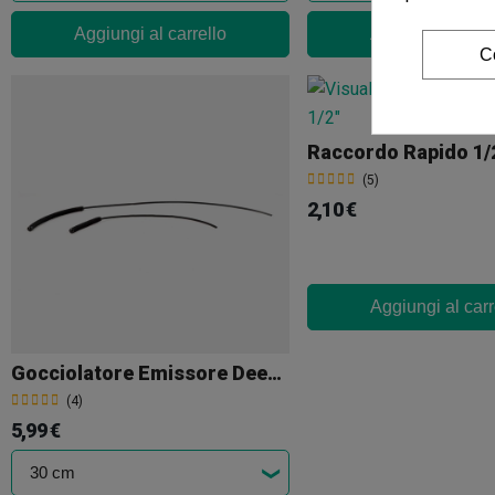
Aggiungi al carrello
Aggiungi al carr
C
Raccordo Rapido 1/
(5)
2,10 €
Aggiungi al carr
Gocciolatore Emissore DeepRoot
(4)
5,99 €