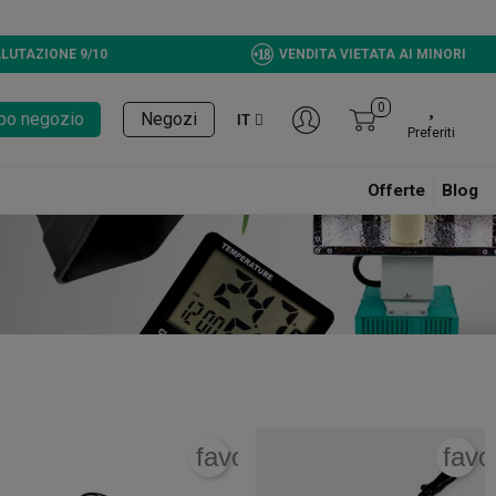
LUTAZIONE 9/10
VENDITA VIETATA AI MINORI
0
tupo negozio
Negozi
IT
Preferiti
Offerte
Blog
rite_border
favorite_border
favo