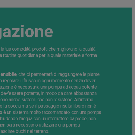
gazione
r la tua comodità, prodotti che migliorano la qualità
ta routine quotidiana per la quale materiale e forma
tensibile
, che ci permetterà di raggiungere le piante
do regolare il flusso in ogni momento senza dover
rrigazione è necessaria una pompa ad acqua potente.
mpa dev'essere potente, in modo da dare abbastanza
sono anche sistemi che non resistono. All'interno
ella doccia ma se il passaggio risulta libero non è
co
è un sistema molto raccomandato, con una pompa
hiudendo l'acqua con un interruttore da piede; non
 non sarà necessario utilizzare una pompa
asciare buchi nel terreno.