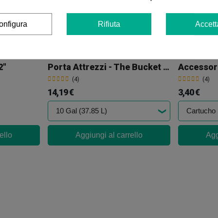
ello
Aggiungi al carrello
onfigura
Rifiuta
Accett
2"
Porta Attrezzi - The Bucket Company
Accessori
(4)
(4)
14,19 €
3,40 €
ello
Aggiungi al carrello
Agg