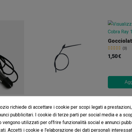
(3)
1,50 €
Agg
Gocciolatore + Microtubo Da 60 Cm 1,2 L/H
zio richiede di accettare i cookie per scopi legati a prestazioni,
(5)
1,10 €
unci pubblicitari. I cookie di terze parti per social media e a sco
o vengono utilizzati per offrire funzionalità social e annunci pubbl
ti. Accetti i cookie e l'elaborazione dei dati personali interessat