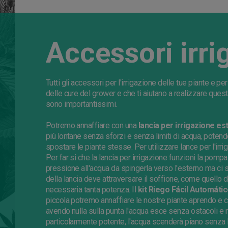
Accessori irri
Tutti gli accessori per l'irrigazione delle tue piante e pe
delle cure del grower e che ti aiutano a realizzare ques
sono importantissimi.
Potremo annaffiare con una
lancia per irrigazione es
più lontane senza sforzi e senza limiti di acqua, poten
spostare le piante stesse. Per utilizzare lance per l'i
Per far si che la lancia per irrigazione funzioni la po
pressione all'acqua da spingerla verso l'esterno ma ci 
della lancia deve attraversare il soffione, come quello d
necessaria tanta potenza. Il
kit Riego Fácil Automáti
piccola potremo annaffiare le nostre piante aprendo e c
avendo nulla sulla punta l'acqua esce senza ostacoli e
particolarmente potente, l'acqua scenderà piano senza l