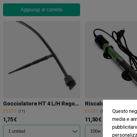
Aggiungi al carrello
Gocciolatore HT 4 L/H Regolabile
Riscaldatore Acqua
Questo nego
(11)
(11)
1,75 €
11,50 €
media e ann
pubblicitari
personalizza