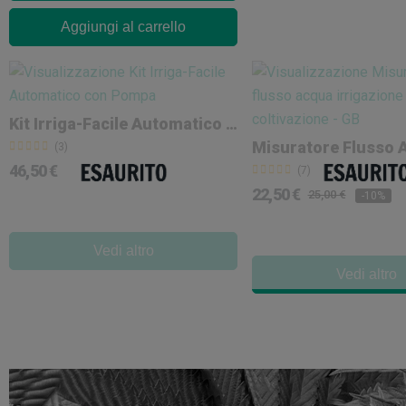
Aggiungi al carrello
Kit Irriga-Facile Automatico Con Pompa
Misuratore Flusso 
(3)
46,50 €
(7)
22,50 €
25,00 €
-10%
Vedi altro
Vedi altro