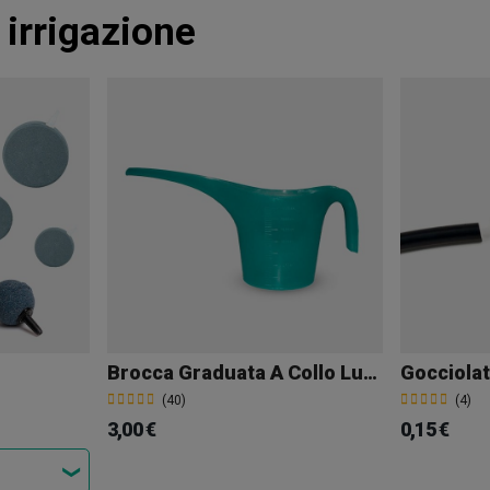
 irrigazione
Brocca Graduata A Collo Lungo Da 1.750 Ml
(40)
(4)
3,00 €
0,15 €