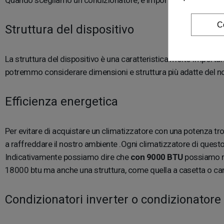
Quando scegliamo un condizionatore, è importante considerare
C
Struttura del dispositivo
La struttura del dispositivo è una caratteristica molto impor
potremmo considerare dimensioni e struttura più adatte del nost
Efficienza energetica
Per evitare di acquistare un climatizzatore con una potenza tr
a raffreddare il nostro ambiente .Ogni climatizzatore di quest
Indicativamente possiamo dire che
con 9000 BTU
possiamo ra
18000 btu ma anche una struttura, come quella a casetta o can
Condizionatori inverter o condizionatore