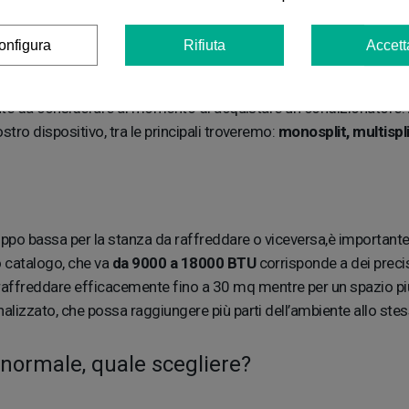
 i seguenti elementi:
metri quadrati dell’abitazione, la necessi
onfigura
Rifiuta
Accett
tante da considerare al momento di acquistare un condizionatore.
ro dispositivo, tra le principali troveremo:
monosplit, multispl
oppo bassa per la stanza da raffreddare o viceversa,è importante
o catalogo, che va
da 9000 a 18000 BTU
corrisponde a dei precis
ffreddare efficacemente fino a 30 mq mentre per un spazio più
alizzato, che possa raggiungere più parti dell’ambiente allo st
 normale, quale scegliere?