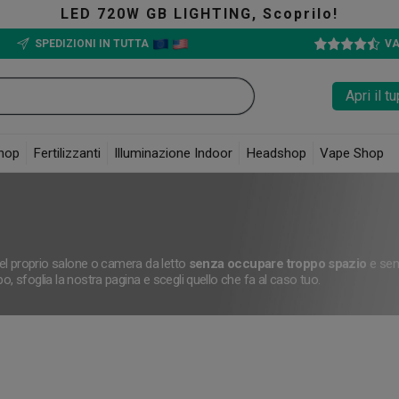
LIGHTING, Scoprilo!
SPEDIZIONI IN TUTTA
VA
Apri il 
hop
Fertilizzanti
Illuminazione Indoor
Headshop
Vape Shop
 del proprio salone o camera da letto
senza occupare troppo spazio
e sen
, sfoglia la nostra pagina e scegli quello che fa al caso tuo.