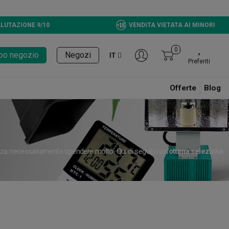
LUTAZIONE 9/10
VENDITA VIETATA AI MINORI
0
tupo negozio
Negozi
IT
Preferiti
Offerte
Blog
za necessariamente spendere molto. Qui di seguito
un’ottima selezione