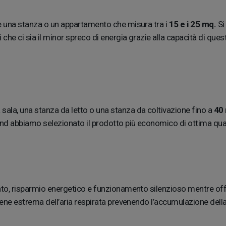
are una stanza o un appartamento che misura tra i
15 e i 25 mq.
Si
e ci sia il minor spreco di energia grazie alla capacità di ques
a sala, una stanza da letto o una stanza da coltivazione fino a
40 
d abbiamo selezionato il prodotto più economico di ottima qualit
ento, risparmio energetico e funzionamento silenzioso mentre of
giene estrema dell’aria respirata prevenendo l’accumulazione del