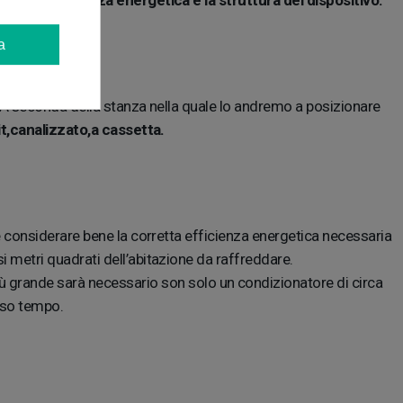
tà dell'efficienza energetica e la struttura del dispositivo.
a
 A seconda della stanza nella quale lo andremo a posizionare
it,canalizzato,a cassetta.
 considerare bene la corretta efficienza energetica necessaria
i metri quadrati dell’abitazione da raffreddare.
 grande sarà necessario son solo un condizionatore di circa
esso tempo.