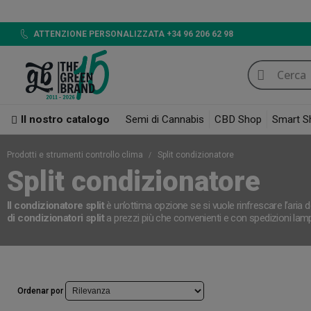
LED 720W GB 
ATTENZIONE PERSONALIZZATA +34 96 206 62 98
Il nostro catalogo
Semi di Cannabis
CBD Shop
Smart S
Prodotti e strumenti controllo clima
Split condizionatore
Split condizionatore
Il condizionatore split
è un’ottima opzione se si vuole rinfrescare l’aria
di condizionatori split
a prezzi più che convenienti e con spedizioni lampo
Ordenar por