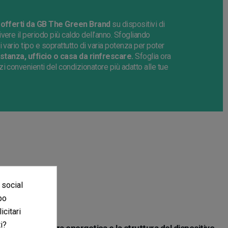
 offerti da GB The Green Brand
su dispositivi di
vere il periodo più caldo dell’anno. Sfogliando
 vario tipo e soprattutto di varia potenza per poter
stanza, ufficio o casa da rinfrescare.
Sfoglia ora
i convenienti del condizionatore più adatto alle tue
 social
po
icitari
i?