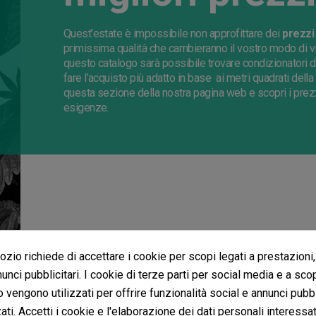
Quest’estate è impossibile non approfittare dei
prezzi
primissima qualità che cambieranno il vostro modo di vi
questo catalogo sarà possibile trovare condizionatori di
fare l’acquisto più adatto in base ai metri quadrati della
questa sezione della nostra pagina web e scopri i prezz
esigenze.
zio richiede di accettare i cookie per scopi legati a prestazioni,
egliere un condizionatore
unci pubblicitari. I cookie di terze parti per social media e a sco
o vengono utilizzati per offrire funzionalità social e annunci pubbl
ti. Accetti i cookie e l'elaborazione dei dati personali interessat