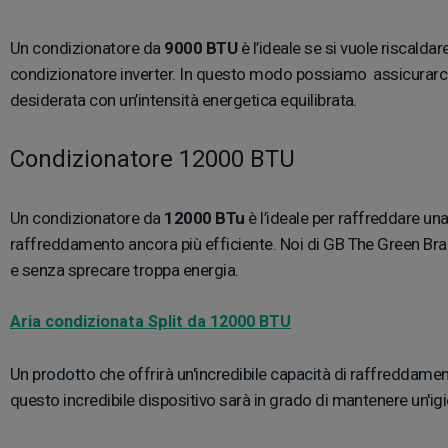
Un condizionatore da
9000 BTU
è l’ideale se si vuole riscald
condizionatore inverter. In questo modo possiamo assicurarci ch
desiderata con un’intensità energetica equilibrata.
Condizionatore 12000 BTU
Un condizionatore da
12000 BTu
è l’ideale per raffreddare un
raffreddamento ancora più efficiente. Noi di GB The Green Bran
e senza sprecare troppa energia.
Aria condizionata Split da 12000 BTU
Un prodotto che offrirà un'incredibile capacità di raffreddam
questo incredibile dispositivo sarà in grado di mantenere un'i