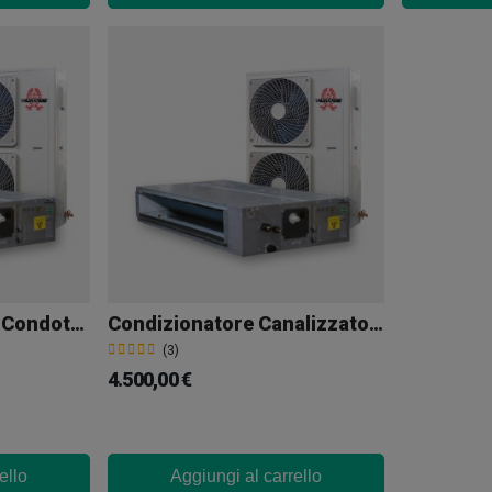
Condizionatore Per Condotto 64000 BTU
Condizionatore Canalizzato Da 25000 Frigorie
(3)
4.500,00 €
ello
Aggiungi al carrello