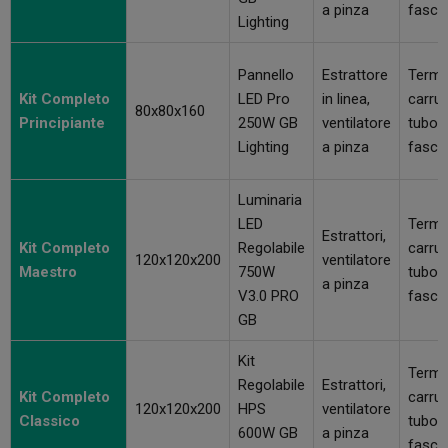
a pinza
fasce
Lighting
Pannello
Estrattore
Termo
Kit Completo
LED Pro
in linea,
carruc
80x80x160
Principiante
250W GB
ventilatore
tubo a
Lighting
a pinza
fasce
Luminaria
LED
Termo
Estrattori,
Kit Completo
Regolabile
carruc
120x120x200
ventilatore
Maestro
750W
tubo a
a pinza
V3.0 PRO
fasce
GB
Kit
Termo
Regolabile
Estrattori,
Kit Completo
carruc
120x120x200
HPS
ventilatore
Classico
tubo a
600W GB
a pinza
fasce