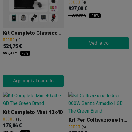
(4)
927,00 €
1.030,00 €
-10%
Kit Completo Classico 120x120
(3)
Vedi altro
524,75 €
552,37 €
-5%
Aggiungi al carrello
Kit Completo Mini 40x40
Kit Per Coltivazione Indoor 800W Senza Armadio
(10)
176,06 €
(5)