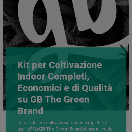
Kit per Coltivazione
Indoor Completi,
Economici e di Qualità
su GB The Green
Brand
Cercate kit per coltivazione indoor completi e di
qualità? Su
GB The Green Brand
abbiamo creato