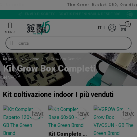
The Green Bucket CBD, Ora disponibili!
VALUTAZIONE 9/10
0
IT
Kit per la coltivazione
Kit Grow Box Completi
Kit Grow Box Completi
+INFO
Kit coltivazione indoor
I più venduti
favorite_border
favorite_border
favo
Kit Completo Base 60x60