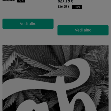
185,33 €
627,19 €
-5%
836,25 €
-25%
Vedi altro
Vedi altro