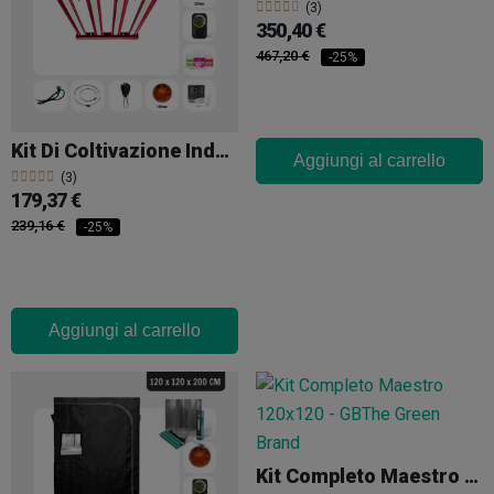
(3)
350,40 €
467,20 €
-25%
Kit Di Coltivazione Indoor 250W Senza Armadio
Aggiungi al carrello
(3)
179,37 €
239,16 €
-25%
Aggiungi al carrello
Kit Completo Maestro 120x120