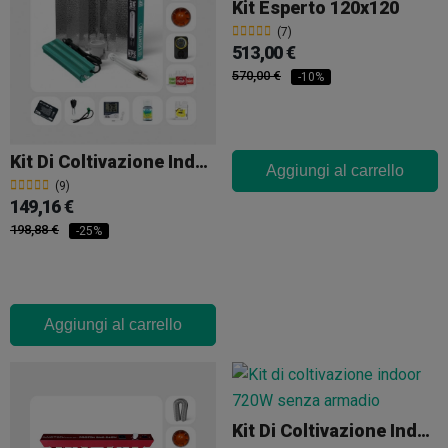
Kit Esperto 120x120
(7)
513,00 €
570,00 €
-10%
Kit Di Coltivazione Indoor Da 600 W Senza Armadio
Aggiungi al carrello
(9)
149,16 €
198,88 €
-25%
Aggiungi al carrello
Kit Di Coltivazione Indoor 720W Senza Armadio