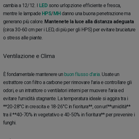
cambia a 12/12. I
LED
sono un'opzione efficiente e fresca,
mentre le lampade
HPS
/
MH
danno una buona penetrazione ma
generano più calore.
Mantenete la luce alla distanza adeguata
(circa 30-60 cm per i LED, di più per gli HPS) per evitare bruciature
o stress alle piante.
Ventilazione e Clima
È fondamentale mantenere un
buon flusso d'aria
. Usate un
estrattore con filtro a carbone per rinnovare l'aria e controllare gli
odori, e un intrattore o ventilatori interni per muovere l'aria ed
evitare l'umidità stagnante. La temperatura ideale si aggira tra i
**20-28°C in crescita e 18-26°C in fioritura**, con un'**umidità**
tra il **40-70% in vegetativo e 40-50% in fioritura** per prevenire i
funghi.