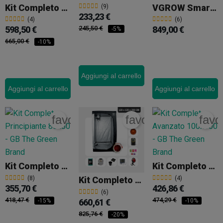
Kit Completo Esperto 120x120
VGROW Smart Grow Box VIVOSUN
(9)
233,23 €
(4)
(6)
598,50 €
245,50 €
849,00 €
-5%
665,00 €
-10%
Aggiungi al carrello
Aggiungi al carrello
Aggiungi al carrello
favorite_border
favorite_border
favo
Kit Completo Principiante 80x80
Kit Completo Avanzato 100x100
(8)
(4)
Kit Completo Professionale 120x120
355,70 €
426,86 €
(6)
418,47 €
474,29 €
660,61 €
-15%
-10%
825,76 €
-20%