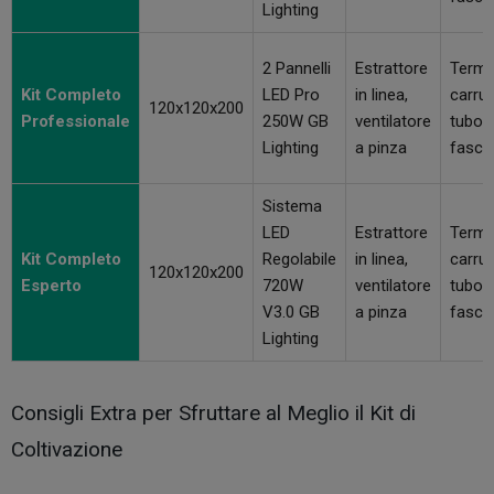
Lighting
2 Pannelli
Estrattore
Termo
Kit Completo
LED Pro
in linea,
carruc
120x120x200
Professionale
250W GB
ventilatore
tubo a
Lighting
a pinza
fasce
Sistema
LED
Estrattore
Termo
Kit Completo
Regolabile
in linea,
carruc
120x120x200
Esperto
720W
ventilatore
tubo a
V3.0 GB
a pinza
fasce
Lighting
Consigli Extra per Sfruttare al Meglio il Kit di
Coltivazione