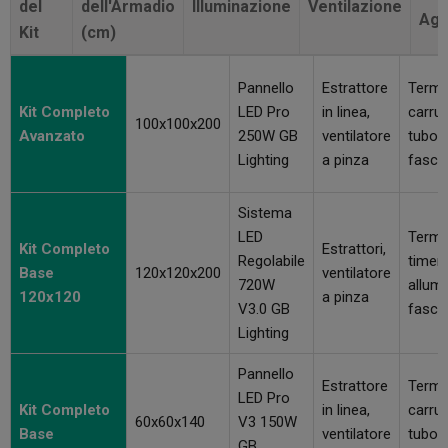
del
dell'Armadio
Illuminazione
Ventilazione
Agg
Kit
(cm)
Pannello
Estrattore
Termo
Kit Completo
LED Pro
in linea,
carruc
100x100x200
Avanzato
250W GB
ventilatore
tubo a
Lighting
a pinza
fasce
Sistema
LED
Termo
Kit Completo
Estrattori,
Regolabile
timer,
Base
120x120x200
ventilatore
720W
allumi
120x120
a pinza
V3.0 GB
fasce
Lighting
Pannello
Estrattore
Termo
LED Pro
Kit Completo
in linea,
carruc
60x60x140
V3 150W
Base
ventilatore
tubo a
GB