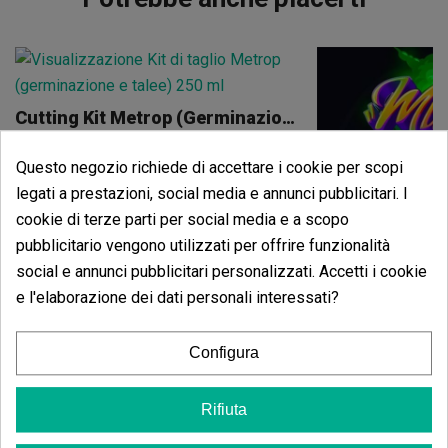
Cutting Kit Metrop (Germinazione E Talea)
(5)
30,00 €
Questo negozio richiede di accettare i cookie per scopi
legati a prestazioni, social media e annunci pubblicitari. I
cookie di terze parti per social media e a scopo
pubblicitario vengono utilizzati per offrire funzionalità
social e annunci pubblicitari personalizzati. Accetti i cookie
Aggiungi al carrello
e l'elaborazione dei dati personali interessati?
Mimooz
Configura
(4)
59,94 €
Rifiuta
66,60 €
-10%