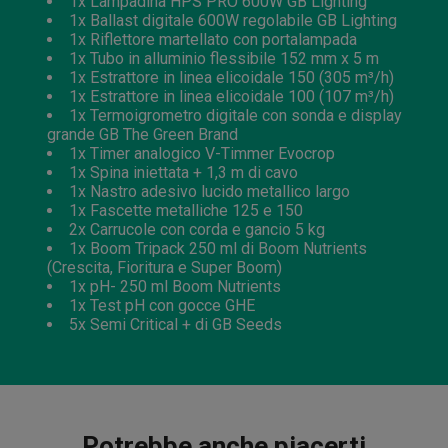
1x Lampadina HPS PRO 600W GB Lighting
1x Ballast digitale 600W regolabile GB Lighting
1x Riflettore martellato con portalampada
1x Tubo in alluminio flessibile 152 mm x 5 m
1x Estrattore in linea elicoidale 150 (305 m³/h)
1x Estrattore in linea elicoidale 100 (107 m³/h)
1x Termoigrometro digitale con sonda e display
grande GB The Green Brand
1x Timer analogico V-Timmer Evocrop
1x Spina iniettata + 1,3 m di cavo
1x Nastro adesivo lucido metallico largo
1x Fascette metalliche 125 e 150
2x Carrucole con corda e gancio 5 kg
1x Boom Tripack 250 ml di Boom Nutrients
(Crescita, Fioritura e Super Boom)
1x pH- 250 ml Boom Nutrients
1x Test pH con gocce GHE
5x Semi Critical + di GB Seeds
Potrebbe anche piacerti