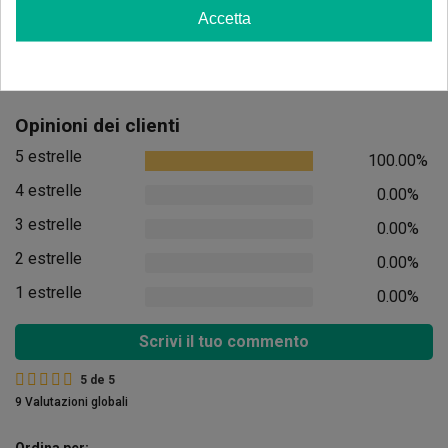
Accetta
Aggiungi
Opinioni dei clienti
5 estrelle
100.00%
4 estrelle
0.00%
3 estrelle
0.00%
2 estrelle
0.00%
1 estrelle
0.00%
Scrivi il tuo commento
5
de
5
9 Valutazioni globali
Ordina per: