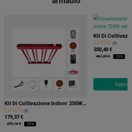
armadio
(3)
350,40 €
467,20 €
-25%
Aggiungi
Kit Di Coltivazione Indoor 250W Senza Armadio
(3)
179,37 €
239,16 €
-25%