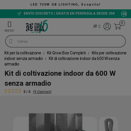
LED 720W GB LIGHTING, Scoprilo!
ENVÍO DISCRETO | GRATIS EN PENÍNSULA DESDE 30€
0
IT
Kit per la coltivazione
Kit Grow Box Completi
Kits per coltivazione
indoor senza armadio
Kit di coltivazione indoor da 600 W senza
armadio
Kit di coltivazione indoor da 600 W
senza armadio
5 / 5
(9 Opinioni)