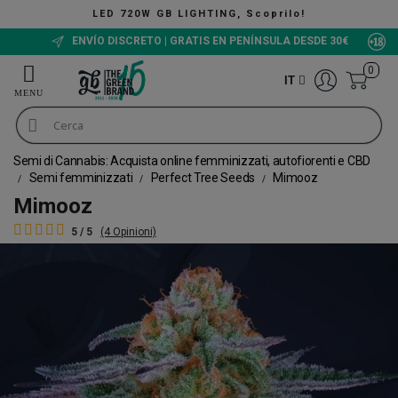
G, Scoprilo!
The Green Bucket CBD, Ora
ENVÍO DISCRETO | GRATIS EN PENÍNSULA DESDE 30€
0
IT
Semi di Cannabis: Acquista online femminizzati, autofiorenti e CBD
Semi femminizzati
Perfect Tree Seeds
Mimooz
Mimooz
5 / 5
(4 Opinioni)