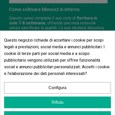
Come coltivare Mimooz in interno
Questo seme completa il suo ciclo di
fioritura in
sole 7-8 settimane
, offrendo una resa notevole
senza sacrificare la qualità. La sua struttura arbustiva,
aperta e ramificata facilita la gestione e permette di
ottimizzare lo spazio con
SCROG o potatura FIM.
Questo negozio richiede di accettare i cookie per scopi
Sviluppa cime grandi, compatte e molto resinose,
legati a prestazioni, social media e annunci pubblicitari. I
accompagnate da fenotipi con tonalità viola scuro se
cookie di terze parti per social media e a scopo
coltivata con contrasti termici notturni.
pubblicitario vengono utilizzati per offrire funzionalità
Come coltivare Mimooz in esterno
social e annunci pubblicitari personalizzati. Accetti i cookie
e l'elaborazione dei dati personali interessati?
In esterno, Mimooz fiorisce con forza all'inizio di
ottobre, adattandosi bene a climi temperati e
soleggiati. La sua struttura sativa dominante permette
Configura
piante di grandi dimensioni con un'eccellente
ventilazione naturale. La resina generata è
abbondante,
ideale per rosin e BHO di alta qualità
.
Rifiuta
Inoltre, è una pianta molto appariscente, con colori
vivaci e aromi che spiccano dalla metà della fioritura.