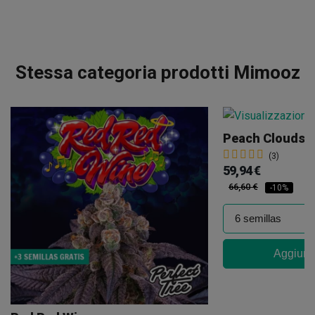
Stessa categoria prodotti Mimooz
Peach Clouds
(3)
59,94 €
66,60 €
-10%
Aggiungi