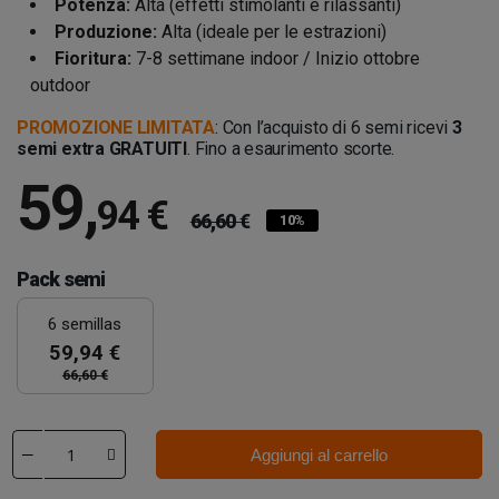
Potenza:
Alta (effetti stimolanti e rilassanti)
Produzione:
Alta (ideale per le estrazioni)
Fioritura:
7-8 settimane indoor / Inizio ottobre
outdoor
PROMOZIONE LIMITATA
: Con l’acquisto di 6 semi ricevi
3
semi extra GRATUITI
. Fino a esaurimento scorte.
59
,
94 €
66,60 €
10%
Pack semi
6 semillas
59,94 €
66,60 €
Aggiungi al carrello