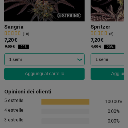
Sangria
Spritzer
(10)
(5)
7,20 €
7,20 €
9,00 €
9,00 €
-20%
-20%
Aggiungi al carrello
Aggiungi
Opinioni dei clienti
5 estrelle
100.00%
4 estrelle
0.00%
3 estrelle
0.00%