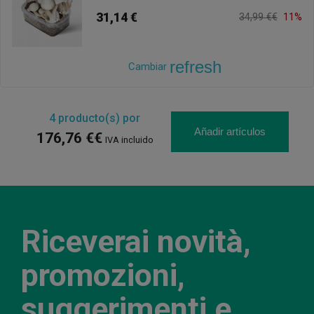
31,14 €
34,99 €€
11%
refresh
Cambiar
4
producto(s) por
Añadir artículos
176,76 €€
IVA incluido
Riceverai novità,
promozioni,
suggerimenti e