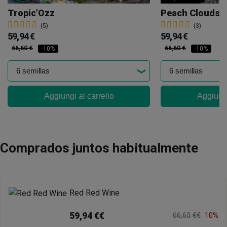
Tropic’Ozz
Peach Clouds
(5)
(3)
59,94 €
59,94 €
66,60 €
66,60 €
-10%
-10%
Aggiungi al carrello
Aggiungi
Comprados juntos habitualmente
Red Red Wine
59,94 €€
66,60 €€
10%