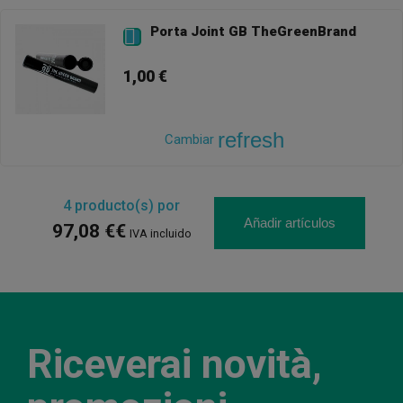
Porta Joint GB TheGreenBrand

1,00 €
refresh
Cambiar
4
producto(s) por
Añadir artículos
97,08 €€
IVA incluido
Riceverai novità,