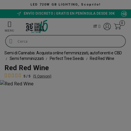
TING, Scoprilo!
The Green
ENVÍO DISCRETO | GRATIS EN PENÍNSULA DESDE 30€
0
IT
Semi di Cannabis: Acquista online femminizzati, autofiorenti e CBD
Semi femminizzati
Perfect Tree Seeds
Red Red Wine
Red Red Wine
5 / 5
(5 Opinioni)