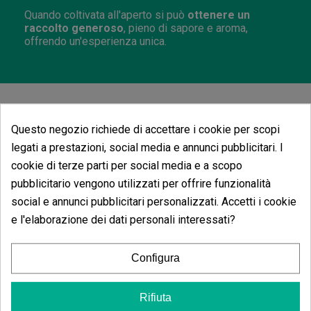
Quando coltivata all'aperto si può
ottenere un
raccolto generoso
, pieno di sapore e aroma,
offrendo un'esperienza unica.
Potrebbe anche piacerti
Questo negozio richiede di accettare i cookie per scopi
legati a prestazioni, social media e annunci pubblicitari. I
cookie di terze parti per social media e a scopo
pubblicitario vengono utilizzati per offrire funzionalità
social e annunci pubblicitari personalizzati. Accetti i cookie
e l'elaborazione dei dati personali interessati?
Configura
Rifiuta