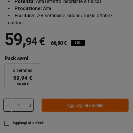
Potenza:
Alta (effetto inebriante e fisico)
Produzione:
Alta
Fioritura:
7-8 settimane indoor / Inizio ottobre
outdoor
59
,
94 €
66,60 €
10%
Pack semi
6 semillas
59,94 €
66,60 €
Aggiungi al carrello
Aggiungi ai preferiti