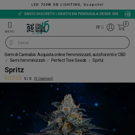
ING, Scoprilo!
The Green Bucket
ENVÍO DISCRETO | GRATIS EN PENÍNSULA DESDE 30€
0
IT
Semi di Cannabis: Acquista online femminizzati, autofiorenti e CBD
Semi femminizzati
Perfect Tree Seeds
Spritz
Spritz
5 / 5
(5 Opinioni)