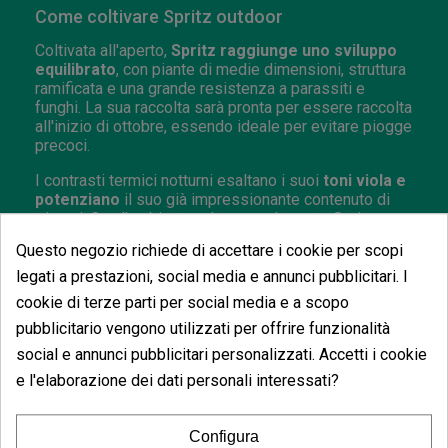
Come coltivare Spritz outdoor
Coltivata all'aperto,
Spritz raggiunge uno sviluppo
equilibrato
, con piante di medie dimensioni, struttura
ramificata e una grande resistenza a parassiti e
funghi. La sua raccolta sarà pronta per essere raccolta
all'inizio di ottobre, essendo ideale per evitare piogge
precoci.
I contrasti termici notturni esaltano i suoi
toni viola e
potenziano
il suo già impressionante contenuto di
tricomi. Con l'ambiente e le cure adeguate, Spritz
ricompensa con un raccolto ricco, aromatico e molto
Questo negozio richiede di accettare i cookie per scopi
resinoso.
legati a prestazioni, social media e annunci pubblicitari. I
cookie di terze parti per social media e a scopo
pubblicitario vengono utilizzati per offrire funzionalità
social e annunci pubblicitari personalizzati. Accetti i cookie
Potrebbe anche piacerti
e l'elaborazione dei dati personali interessati?
Configura