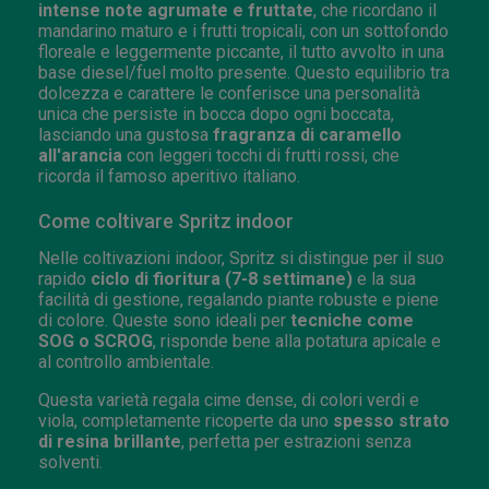
intense note agrumate e fruttate
, che ricordano il
mandarino maturo e i frutti tropicali, con un sottofondo
floreale e leggermente piccante, il tutto avvolto in una
base diesel/fuel molto presente. Questo equilibrio tra
dolcezza e carattere le conferisce una personalità
unica che persiste in bocca dopo ogni boccata,
lasciando una gustosa
fragranza di caramello
all'arancia
con leggeri tocchi di frutti rossi, che
ricorda il famoso aperitivo italiano.
Come coltivare Spritz indoor
Nelle coltivazioni indoor, Spritz si distingue per il suo
rapido
ciclo di fioritura (7-8 settimane)
e la sua
facilità di gestione, regalando piante robuste e piene
di colore. Queste sono ideali per
tecniche come
SOG o SCROG
, risponde bene alla potatura apicale e
al controllo ambientale.
Questa varietà regala cime dense, di colori verdi e
viola, completamente ricoperte da uno
spesso strato
di resina brillante
, perfetta per estrazioni senza
solventi.