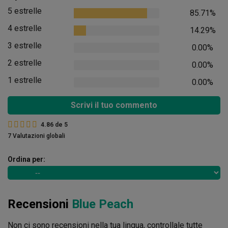
5 estrelle
85.71%
4 estrelle
14.29%
3 estrelle
0.00%
2 estrelle
0.00%
1 estrelle
0.00%
Scrivi il tuo commento
4.86
de
5
7 Valutazioni globali
Ordina per:
Recensioni
Blue Peach
Non ci sono recensioni nella tua lingua, controllale tutte