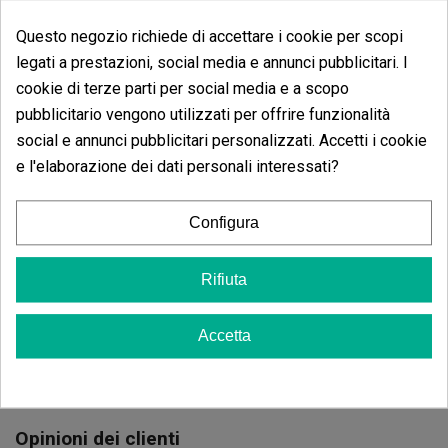
Questo negozio richiede di accettare i cookie per scopi
legati a prestazioni, social media e annunci pubblicitari. I
cookie di terze parti per social media e a scopo
pubblicitario vengono utilizzati per offrire funzionalità
social e annunci pubblicitari personalizzati. Accetti i cookie
e l'elaborazione dei dati personali interessati?
Germinatore Pro
Roots Boom
Configura
(5)
(69)
5,40 €
7,60 €
Rifiuta
9,50 €
-20%
Accetta
Vedi altro
Aggiungi
Opinioni dei clienti