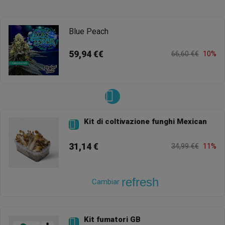
Blue Peach
59,94 €€
66,60 €€
10%
Kit di coltivazione funghi Mexican

31,14 €
34,99 €€
11%
refresh
Cambiar
Kit fumatori GB
