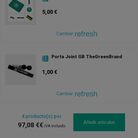
5,00 €
refresh
Cambiar
Porta Joint GB TheGreenBrand

1,00 €
refresh
Cambiar
4
producto(s) por
Añadir artículos
97,08 €€
IVA incluido