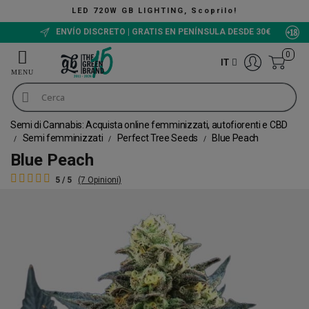
TING, Scoprilo!
The Green
ENVÍO DISCRETO | GRATIS EN PENÍNSULA DESDE 30€
0
IT
Semi di Cannabis: Acquista online femminizzati, autofiorenti e CBD
Semi femminizzati
Perfect Tree Seeds
Blue Peach
Blue Peach
5 / 5
(7 Opinioni)