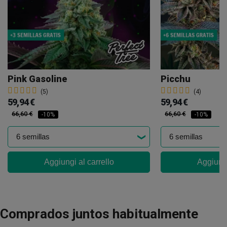
Pink Gasoline
Picchu
(5)
(4)
59,94 €
59,94 €
66,60 €
66,60 €
-10%
-10%
Aggiungi al carrello
Aggiungi
Comprados juntos habitualmente