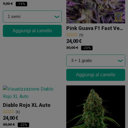
9,00 €
-15%
Pink Guava F1 Fast Version Sweet Seeds
Aggiungi al carrello
(9)
24,00 €
30,00 €
-20%
Aggiungi al carrello
Diablo Rojo XL Auto
(6)
24,00 €
30,00 €
-20%