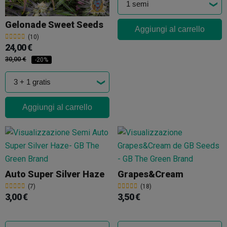
Gelonade Sweet Seeds
Aggiungi al carrello
(10)
24,00 €
30,00 €
-20%
Aggiungi al carrello
Auto Super Silver Haze
Grapes&Cream
(7)
(18)
3,00 €
3,50 €