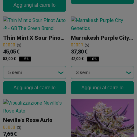
Aggiungi al carrello
Thin Mint X Sour Pinot Auto
Marrakesh Purple City Genetics
(3)
(5)
45,05 €
37,80 €
53,00 €
42,00 €
-15%
-10%
Aggiungi al carrello
Aggiungi al carrello
Neville's Rose Auto
(3)
7,65 €