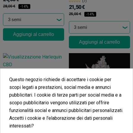
(7)
28,00 €
21,50 €
-14%
25,00 €
-14%
Aggiungi al carrello
Aggiungi al carrello
Harlequin CBD
Questo negozio richiede di accettare i cookie per
(4)
7,20 €
scopi legati a prestazioni, social media e annunci
9,00 €
-20%
pubblicitari. I cookie di terze parti per social media e a
scopo pubblicitario vengono utilizzati per offrire
funzionalità social e annunci pubblicitari personalizzati.
Accetti i cookie e l'elaborazione dei dati personali
Gorilla Cookies Auto
Aggiungi al carrello
interessati?
(6)
10,43 €