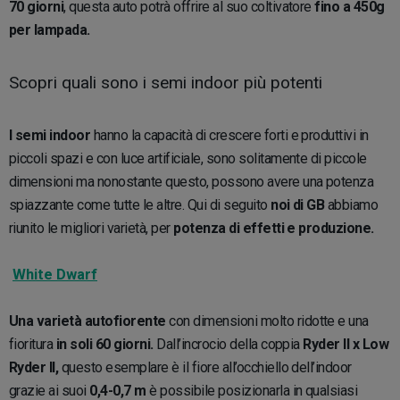
70 giorni
, questa auto potrà offrire al suo coltivatore
fino a 450g
per lampada.
Scopri quali sono i semi indoor più potenti
I semi indoor
hanno la capacità di crescere forti e produttivi in
piccoli spazi e con luce artificiale, sono solitamente di piccole
dimensioni ma nonostante questo, possono avere una potenza
spiazzante come tutte le altre. Qui di seguito
noi di GB
abbiamo
riunito le migliori varietà, per
potenza di effetti e produzione.
White Dwarf
Una varietà autofiorente
con dimensioni molto ridotte e una
fioritura
in soli 60 giorni.
Dall’incrocio della coppia
Ryder II x Low
Ryder II,
questo esemplare è il fiore all’occhiello dell’indoor
grazie ai suoi
0,4-0,7 m
è possibile posizionarla in qualsiasi