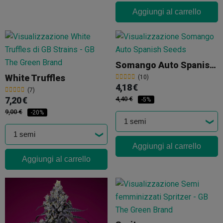
Aggiungi al carrello
Somango Auto Spanish Seeds
White Truffles
(10)
4,18 €
(7)
7,20 €
4,40 €
-5%
9,00 €
-20%
Aggiungi al carrello
Aggiungi al carrello