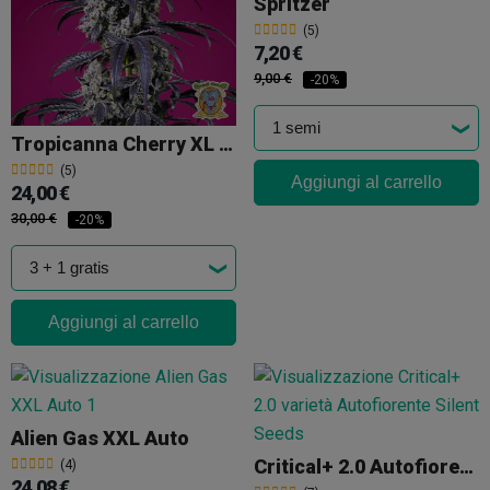
Spritzer
(5)
7,20 €
9,00 €
-20%
Tropicanna Cherry XL Auto Sweet Seeds
(5)
Aggiungi al carrello
24,00 €
30,00 €
-20%
Aggiungi al carrello
Alien Gas XXL Auto
Critical+ 2.0 Autofiorente
(4)
24,08 €