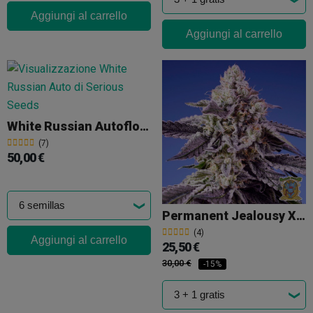
Aggiungi al carrello
Aggiungi al carrello
White Russian Autofloreciente
(7)
50,00 €
Permanent Jealousy XL Auto
(4)
Aggiungi al carrello
25,50 €
30,00 €
-15%