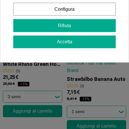
13,90 €
-25%
Configura
Rifiuta
Aggiungi al carrello
Accetta
White Rhino Green House Seeds
(5)
21,25 €
Strawbilbo Banana Auto
25,00 €
-15%
(3)
7,15 €
8,41 €
-15%
Aggiungi al carrello
Aggiungi al carrello