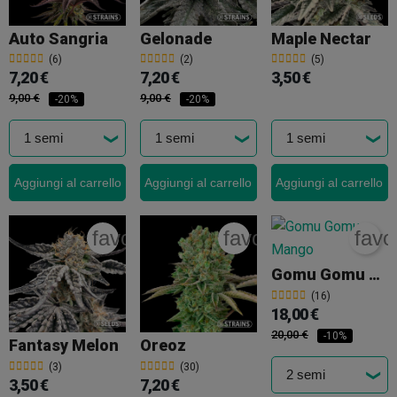
Auto Sangria
Gelonade
Maple Nectar
(6)
(2)
(5)
7,20 €
7,20 €
3,50 €
9,00 €
9,00 €
-20%
-20%
Aggiungi al carrello
Aggiungi al carrello
Aggiungi al carrello
favorite_border
favorite_border
favo
Gomu Gomu Mango
(16)
18,00 €
20,00 €
-10%
Fantasy Melon
Oreoz
(3)
(30)
3,50 €
7,20 €