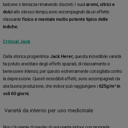
balcone o terrazza rimanendo discreti. I suo
i aromi, citrici e
dolci
allo stesso tempo,sono accompagnati da un effetto
rilassante
fisico e mentale molto potente tipico delle
indiche.
Critical Jack
Dalla storica progenitrice
Jack Herer,
questa incredibile varietà
ha potuto ereditare degli effetti spaziali, di rilassamento e
benessere intenso, per questo estremamente consigliata contro
la depressione. Questi incredibili effetti, sono accompagnati da
una buona produzione, che indoor può raggiungere i
625g/m² in
soli 60 giorni.
Varietà da interno per uso medicinale
Non c’è niente di meglio di una pianta indoor con proprietà