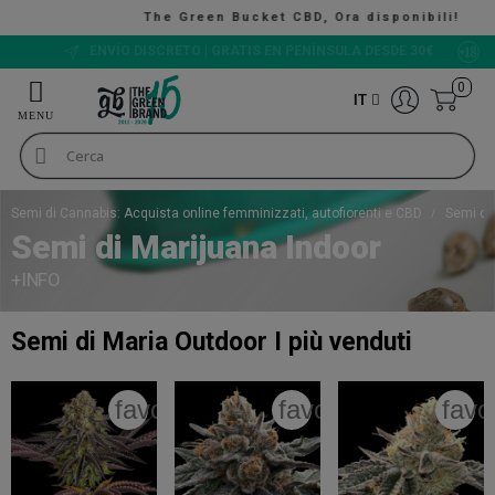
The Green Bucket CBD, Ora disponibili!
VALUTAZIONE 9/10
0
IT
Semi di Cannabis: Acquista online femminizzati, autofiorenti e CBD
Semi di
Semi di Marijuana Indoor
+INFO
Semi di Maria Outdoor
I più venduti
favorite_border
favorite_border
favo