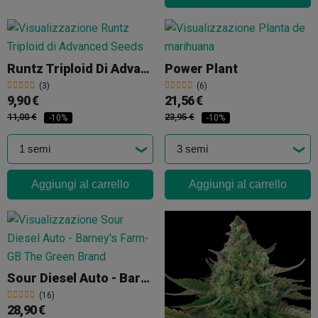
Runtz Triploid Di Advanced Seeds
Power Plant
(3)
(6)
9,90 €
21,56 €
11,00 €
23,95 €
-10%
-10%
Aggiungi al carrello
Aggiungi al carrello
Sour Diesel Auto - Barney's Farm
(16)
28,90 €