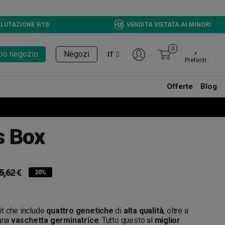
LUTAZIONE 9/10
VENDITA VIETATA AI MINORI
0
tupo negozio
Negozi
IT
Preferiti
Offerte
Blog
s Box
5,62 €
20%
it che include
quattro genetiche
di
alta qualità
, oltre a
una
vaschetta germinatrice
. Tutto questo al
miglior