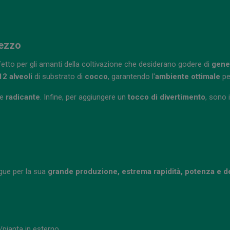
rezzo
etto per gli amanti della coltivazione che desiderano godere di
gene
2 alveoli
di substrato di
cocco
, garantendo l'
ambiente ottimale
pe
te
radicante
. Infine, per aggiungere un
tocco di divertimento
, sono 
ngue per la sua
grande produzione, estrema rapidità, potenza e d
/pianta in esterno.