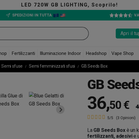
LED 720W GB LIGHTING, Scoprilo!
SPEDIZIONI IN TUTTA
VA
Apri il 
hop
Fertilizzanti
Illuminazione Indoor
Headshop
Vape Shop
Semi sfuse
Semi femminizzati sfusi
GB Seeds Box
GB Seed
36
,
50 €
4
5/5
(3 Opinioni)
La
GB Seeds Box
è un k
fertilizzanti, adesivi
e 