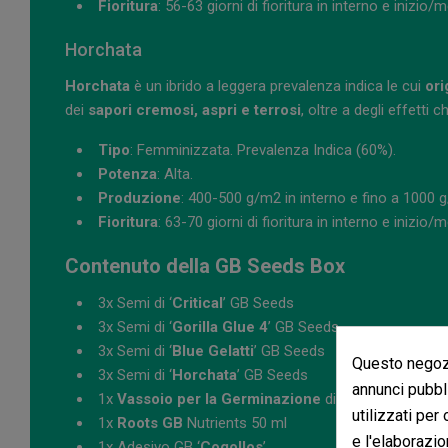
Fioritura
: 56-63 giorni di fioritura in interno e inizio
Horchata
Horchata
è un ibrido a leggera prevalenza indica le cui
ori
dei
sapori cremosi, aspri e terrosi
, oltre a degli effett
Tipo
: Femminizzata. Prevalenza Indica (60%).
Potenza
: Alta.
Produzione
: 400-500 g/m2 in interno e fino a 1000 g
Fioritura
: 63-70 giorni di fioritura in interno e inizio/
Contenuto della GB Seeds Box
3x Semi di ‘
Critical
’ GB Seeds
3x Semi di ‘
Gorilla Glue 4
’ GB Seeds
3x Semi di ‘
Blue Gelatti
’ GB Seeds
Questo negozi
3x Semi di ‘
Horchata
’ GB Seeds
annunci pubbli
1x
Vassoio per la Germinazione
di Cocco 12 Alveol
utilizzati per
1x
Roots GB
Nutrients 50 ml
e l'elaborazio
1x Adesivo GB ‘
Cogollos
’