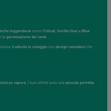
tiche leggendarie
come
Critical, Gorilla Glue o Blue
r la
germinazione dei semi
.
incluse
3 adesivi in omaggio
con
design cannabici
che
elizioso sapore
. I suoi effetti sono una
miscela perfetta