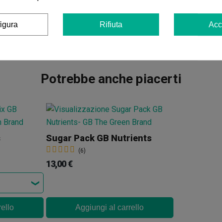
igura
Rifiuta
Acc
Potrebbe anche piacerti
s
Sugar Pack GB Nutrients
(6)
13,00 €
rello
Aggiungi al carrello