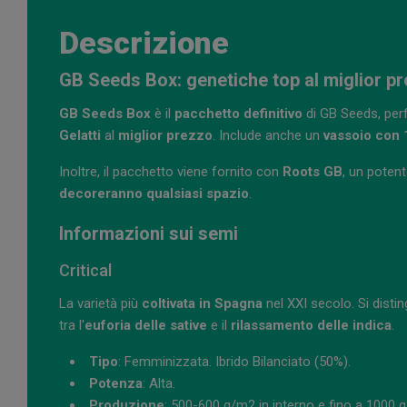
Descrizione
GB Seeds Box: genetiche top al miglior p
GB Seeds Box
è il
pacchetto definitivo
di GB Seeds, perf
Gelatti
al
miglior prezzo
. Include anche un
vassoio con 1
Inoltre, il pacchetto viene fornito con
Roots GB
, un poten
decoreranno qualsiasi spazio
.
Informazioni sui semi
Critical
La varietà più
coltivata in Spagna
nel XXI secolo. Si disti
tra l'
euforia delle sative
e il
rilassamento delle indica
.
Tipo
: Femminizzata. Ibrido Bilanciato (50%).
Potenza
: Alta.
Produzione
: 500-600 g/m2 in interno e fino a 1000 g