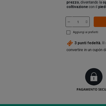
prezzo
, diventando la
o
coltivazione
con il
pied
Aggiungi ai preferiti
3
punti fedeltà.
Il
convertire in un cupón 