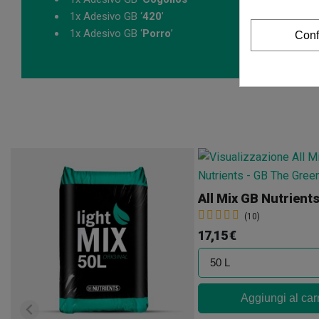
1x Adesivo GB ‘
420
’
1x Adesivo GB ‘
Porro
’
Conf
All Mix GB Nutrient
(10)
17,15 €
Aggiungi al car