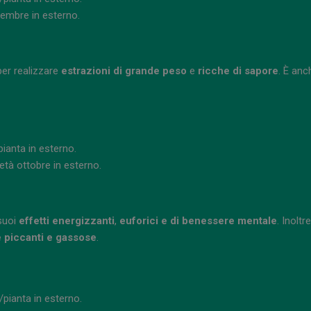
ettembre in esterno.
per realizzare
estrazioni di grande
peso
e
ricche di
sapore
. È an
pianta in esterno.
/metà ottobre in esterno.
 suoi
effetti energizzanti
,
euforici e di benessere mentale
. Inolt
te piccanti e gassose
.
/pianta in esterno.