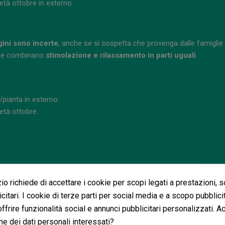
/metà ottobre in esterno.
gini sono incerte
, anche se si sospetta che provenga dalle famiglie
i che combinano
stimolazione e rilassamento in parti uguali
.
/pianta in esterno.
metà ottobre.
o richiede di accettare i cookie per scopi legati a prestazioni, 
citari. I cookie di terze parti per social media e a scopo pubblic
i
 offrire funzionalità social e annunci pubblicitari personalizzati. A
ne dei dati personali interessati?