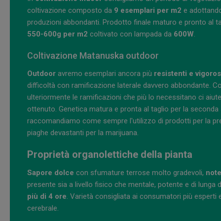
coltivazione composto da
9 esemplari per m2
e adottando
produzioni abbondanti. Prodotto finale maturo e pronto al tag
550-600g per m2
coltivato con lampada da
600W
.
Coltivazione Matanuska outdoor
Outdoor
avremo esemplari ancora più
resistenti e vigoros
difficoltà con ramificazione laterale davvero abbondante. Cons
ulteriormente le ramificazioni che più lo necessitano ci ai
ottenuto. Genetica matura e pronta al taglio per la seconda
raccomandiamo come sempre l'utilizzo di prodotti per la p
piaghe devastanti per la marijuana.
Proprietà organolettiche della pianta
Sapore dolce
con sfumature terrose molto gradevoli,
note
presente sia a livello fisico che mentale, potente e di lun
più di 4 ore
. Varietà consigliata ai consumatori più esperti e
cerebrale.