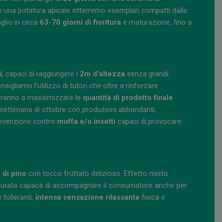
 una potatura apicale otterremo esemplari compatti dalle
lio in circa
63-70 giorni di fioritura
e maturazione, fino a
i
, capaci di raggiungere i
2m d'altezza
senza grandi
igliamo l'utilizzo di tutori che oltre a rinforzare
uteranno a massimizzare le
quantità di prodotto finale
 settimana di ottobre con produzioni abbondanti,
revenzione contro
muffa e/o insetti
capaci di provocare
 di pino
con tocco fruttato delizioso. Effetto misto
ga durata capace di accompagnare il consumatore anche per
 tolleranti,
intensa sensazione rilassante
fisica e