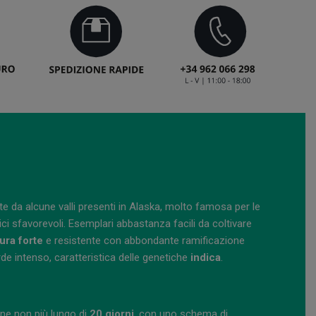
e da alcune valli presenti in Alaska, molto famosa per le
tici sfavorevoli. Esemplari abbastanza facili da coltivare
tura forte
e resistente con abbondante ramificazione
rde intenso, caratteristica delle genetiche
indica
.
ne non più lungo di
20 giorni
, con uno schema di