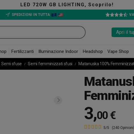
 GB LIGHTING, Scoprilo!
SPEDIZIONI IN TUTTA
VA
Apri il 
hop
Fertilizzanti
Illuminazione Indoor
Headshop
Vape Shop
Semi sfuse
Semi femminizzati sfusi
Matanuska 100% Femminizza
Matanus
Femmini
3
,
00 €
5/5
(240 Opinioni