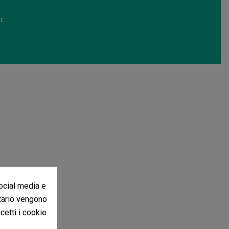
r.
social media e
itario vengono
ccetti i cookie