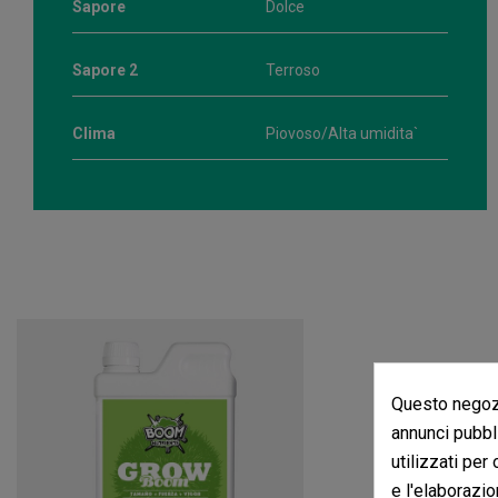
Sapore
Dolce
Sapore 2
Terroso
Clima
Piovoso/Alta umidita`
Questo negozi
annunci pubbli
utilizzati per
e l'elaborazio