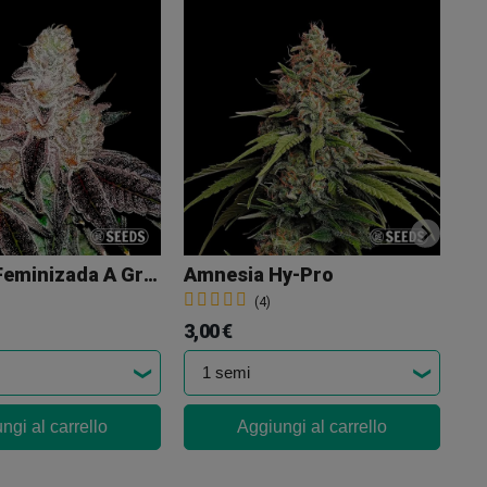
Ze
3,
Jealousy Feminizada A Granel
Amnesia Hy-Pro
(4)
3,00 €
ngi al carrello
Aggiungi al carrello