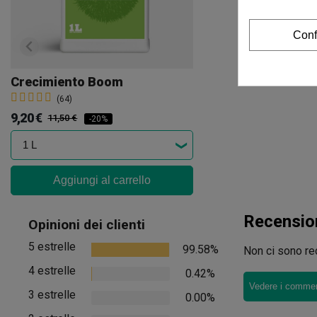
Conf
Crecimiento Boom
(64)
9,20 €
11,50 €
-20%
Aggiungi al carrello
Recensio
Opinioni dei clienti
5 estrelle
99.58%
Non ci sono rec
4 estrelle
0.42%
Vedere i comment
3 estrelle
0.00%