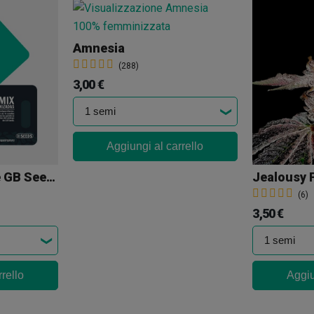
Amnesia
(288)
3,00 €
Aggiungi al carrello
Mix Femminizzate GB Seeds
(6)
3,50 €
rello
Aggiu