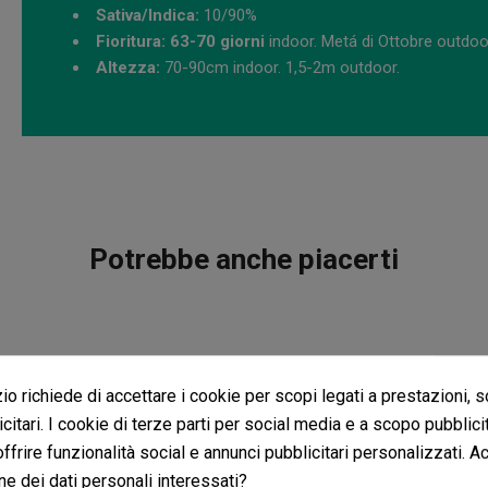
Sativa/Indica:
10/90%
Fioritura: 63-70 giorni
indoor. Metá di Ottobre outdoo
Altezza:
70-90cm indoor. 1,5-2m outdoor.
Potrebbe anche piacerti
o richiede di accettare i cookie per scopi legati a prestazioni, 
citari. I cookie di terze parti per social media e a scopo pubblic
 offrire funzionalità social e annunci pubblicitari personalizzati. A
ne dei dati personali interessati?