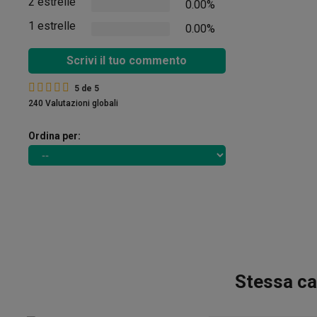
2 estrelle
0.00%
1 estrelle
0.00%
Scrivi il tuo commento
5
de
5
240 Valutazioni globali
Ordina per:
Stessa ca