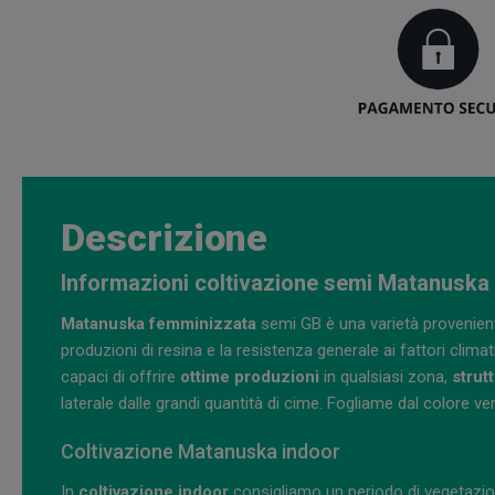
Descrizione
Informazioni coltivazione semi Matanuska
Matanuska
femminizzata
semi GB è una varietà provenient
produzioni di resina e la resistenza generale ai fattori clima
capaci di offrire
ottime produzioni
in qualsiasi zona,
strut
laterale dalle grandi quantità di cime. Fogliame dal colore ve
Coltivazione Matanuska indoor
In
coltivazione indoor
consigliamo un periodo di vegetazio