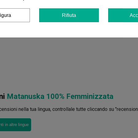
igura
Rifiuta
Acc
ni
Matanuska 100% Femminizzata
ensioni nella tua lingua, controllale tutte cliccando su "recensioni 
i in altre lingue