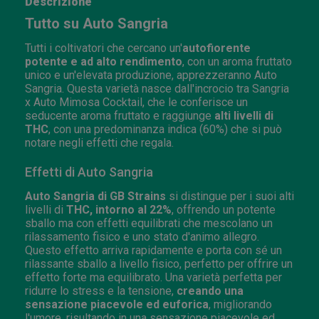
Descrizione
Tutto su Auto Sangria
Tutti i coltivatori che cercano un'
autofiorente
potente e ad alto rendimento
, con un aroma fruttato
unico e un'elevata produzione, apprezzeranno Auto
Sangria. Questa varietà nasce dall'incrocio tra Sangria
x Auto Mimosa Cocktail, che le conferisce un
seducente aroma fruttato e raggiunge
alti livelli di
THC
, con una predominanza indica (60%) che si può
notare negli effetti che regala.
Effetti di Auto Sangria
Auto Sangria di GB Strains
si distingue per i suoi alti
livelli di
THC, intorno al 22%
, offrendo un potente
sballo ma con effetti equilibrati che mescolano un
rilassamento fisico e uno stato d'animo allegro.
Questo effetto arriva rapidamente e porta con sé un
rilassante sballo a livello fisico, perfetto per offrire un
effetto forte ma equilibrato. Una varietà perfetta per
ridurre lo stress e la tensione,
creando una
sensazione piacevole ed euforica
, migliorando
l'umore, risultando in una sensazione piacevole ed