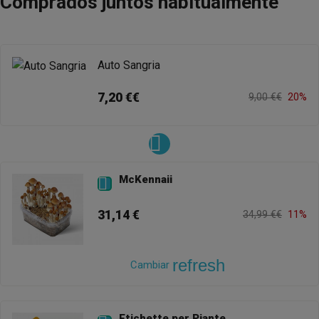
Comprados juntos habitualmente
Auto Sangria
7,20 €€
9,00 €€
20%
McKennaii

31,14 €
34,99 €€
11%
refresh
Cambiar
Etichette per Piante