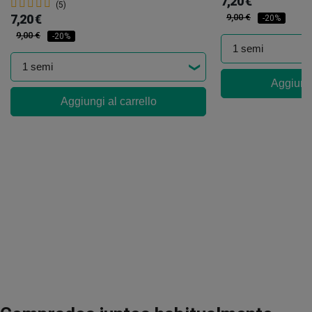
7,20 €
(5)
7,20 €
9,00 €
-20%
9,00 €
-20%
Aggiungi
Aggiungi al carrello