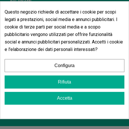
più stretti.
Per quanto riguarda il suo ciclo di vita, questo è di
Questo negozio richiede di accettare i cookie per scopi
appena 10 settimane
, una raccolta particolarmente
legati a prestazioni, social media e annunci pubblicitari. I
rapida per questo tipo di semi. Dopo questo tempo si
cookie di terze parti per social media e a scopo
potranno raccogliere fino a
550 grammi per m²
di
fiori densi con un distintivo aroma fruttato.
pubblicitario vengono utilizzati per offrire funzionalità
social e annunci pubblicitari personalizzati. Accetti i cookie
Come coltivare Auto Sangria outdoor
e l'elaborazione dei dati personali interessati?
Coltivare questa autofiorente all'aperto permette di
raggiungere un'altezza tra 110 e 130 cm
. In
condizioni ottimali si possono raccogliere fino a 175
Configura
grammi per pianta di questa deliziosa varietà
automatica con un
aroma fruttato e risultati di
prima qualità
, formando fiori densi e pieni di resina.
Rifiuta
Una delle caratteristiche di questa pianta è la
possibilità di ottenere diversi raccolti tra aprile e
Accetta
ottobre (nell'emisfero settentrionale), poiché è pronta
in appena
10 settimane dalla germinazione.