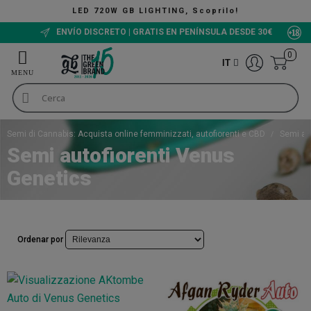
LED 720W GB LIGHTING, Scoprilo!
ENVÍO DISCRETO | GRATIS EN PENÍNSULA DESDE 30€
0
IT
Semi di Cannabis: Acquista online femminizzati, autofiorenti e CBD
Semi au
Semi autofiorenti Venus
Genetics
Ordenar por