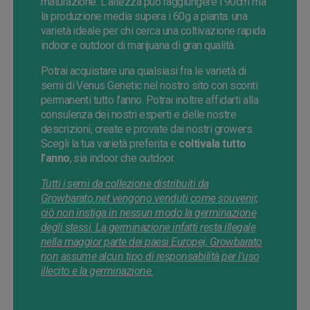
maturazione. L'altezza può raggiungere i 90cm ma
la produzione media supera i 60g a pianta. una
varietà ideale per chi cerca una coltivazione rapida
indoor e outdoor di marijuana di gran qualità.
Potrai acquistare una qualsiasi fra le varietà di
semi di Venus Genetic nel nostro sito con sconti
permanenti tutto l'anno. Potrai inoltre affidarti alla
consulenza dei nostri esperti e delle nostre
descrizioni, create e provate dai nostri growers.
Scegli la tua varietà preferita e
coltivala tutto
l'anno
, sia indoor che outdoor.
Tutti i semi da collezione distribuiti da
Growbarato.net vengono venduti come souvenir,
ciò non instiga in nessun modo la germinazione
degli stessi. La germinazione infatti resta illegale
nella maggior parte dei paesi Europei, Growbarato
non assume alcun tipo di responsabilità per l'uso
illecito e la germinazione.