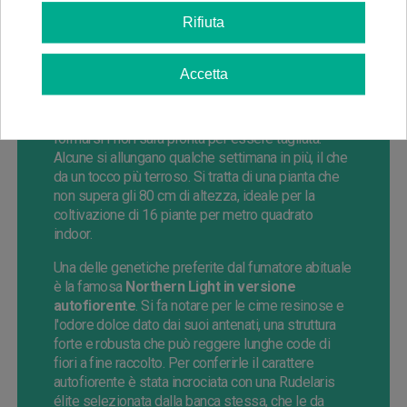
Ryder Auto
, una afgana pura depurata per anni
Rifiuta
incrociata con una Rudelaris selezionata per la
grande resistenza e per la forza. L'afgana apporta
le sue migliori qualità, cime dense e dure come
Accetta
pietre esattamente e uno strato di resina che
ricopre la pianta. La Rudelaris conferisce velocità
di fioritura, dopo solo 55 giorni da quando inziano a
formarsi i fiori sarà pronta per essere tagliata.
Alcune si allungano qualche settimana in più, il che
da un tocco più terroso. Si tratta di una pianta che
non supera gli 80 cm di altezza, ideale per la
coltivazione di 16 piante per metro quadrato
indoor.
Una delle genetiche preferite dal fumatore abituale
è la famosa
Northern Light in versione
autofiorente
. Si fa notare per le cime resinose e
l'odore dolce dato dai suoi antenati, una struttura
forte e robusta che può reggere lunghe code di
fiori a fine raccolto. Per conferirle il carattere
autofiorente è stata incrociata con una Rudelaris
élite selezionata dalla banca stessa, che le da