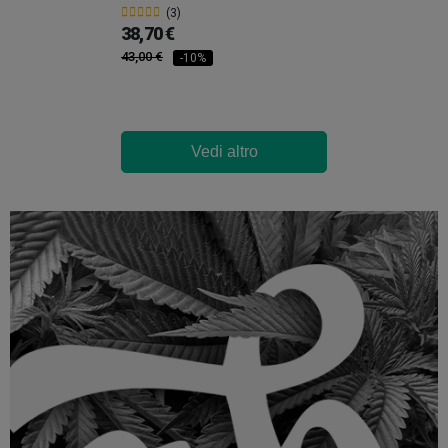
(3)
38,70 €
43,00 €
-10%
Vedi altro