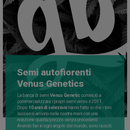
Semi autofiorenti
Venus Genetics
La banca di semi
Venus Genetic
cominciò a
commercializzare i propri semi verso il 2011.
Dopo
10 anni di selezioni
hanno fatto si che i loro
successi arrivino nelle nostre mani con una
relazione qualità/prezzo senza precedenti.
Avendo fan in ogni angolo del mondo, sono riusciti