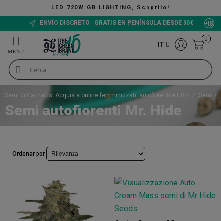
LED 720W GB LIGHTING, Scoprilo!
ENVÍO DISCRETO | GRATIS EN PENÍNSULA DESDE 30€
0
IT
Semi di Cannabis: Acquista online femminizzati, autofiorenti e CBD
Semi au
Semi autofiorenti Mr. Hide
Ordenar por