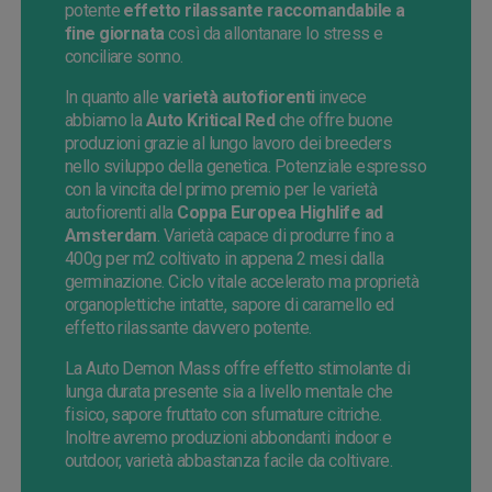
potente
effetto rilassante raccomandabile a
fine giornata
così da allontanare lo stress e
conciliare sonno.
In quanto alle
varietà autofiorenti
invece
abbiamo la
Auto Kritical Red
che offre buone
produzioni grazie al lungo lavoro dei breeders
nello sviluppo della genetica. Potenziale espresso
con la vincita del primo premio per le varietà
autofiorenti alla
Coppa Europea Highlife ad
Amsterdam
. Varietà capace di produrre fino a
400g per m2 coltivato in appena 2 mesi dalla
germinazione. Ciclo vitale accelerato ma proprietà
organoplettiche intatte, sapore di caramello ed
effetto rilassante davvero potente.
La Auto Demon Mass offre effetto stimolante di
lunga durata presente sia a livello mentale che
fisico, sapore fruttato con sfumature citriche.
Inoltre avremo produzioni abbondanti indoor e
outdoor, varietà abbastanza facile da coltivare.