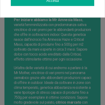
Accetta
varietà che risultano ricercate a livello nazionale ed
internazionale. Racchiudiamo in questa categoria
tutte le migliori varietà del banco.
Per iniziare abbiamo la Mr Amnesia Mass
,
varietà femminilizzata con predominanza sativa
vincitrice di vari premi per le abbondanti produzioni
che offre in coltivazioni indoor. Questa genetica
nasce dall’incrocio fra Amnesia Haze e Critical
Mass, capacità di produrre fino a 500g per m2
coltivato da mani esperte in circa 3 mesi. Sapore
dolce con tocco acido ereditato dalla Critical,
effetto stimolante ottimo per ogni occasione.
Un’altra delle varietà di cui andremo a parlare è la
Mr Mother, vincitrice di vari premi nel panorama
cannabico grazie alle abbondanti produzioni capaci
di offrire in outdoor. Ideale da coltivare in zone con
clima temperato, genetica abbastanza resistente a
varie tipologie di stress capace di produrre fino a
750g per esemplare in ottime condizioni. Sapore
molto gradevole sul palato,
citrico marcato
con