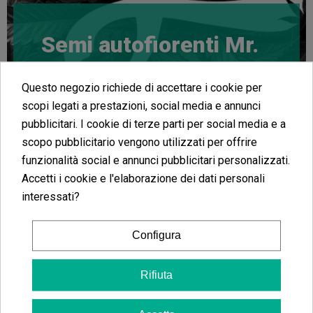
Semi autofiorenti Mr.
Hide
Questo negozio richiede di accettare i cookie per
Mr Hide Seeds è un banco di semi spagnolo
scopi legati a prestazioni, social media e annunci
fondato nel
2015
, team che svolge un duro lavoro
pubblicitari. I cookie di terze parti per social media e a
di selezione e sviluppo genetiche nuove e
scopo pubblicitario vengono utilizzati per offrire
classiche. Banco abbastanza attivo nel panorama
cannabico con vari premi vinti per i prodotti finali
funzionalità social e annunci pubblicitari personalizzati.
d’alta qualità prodotti dalle porprie genetiche.
Accetti i cookie e l'elaborazione dei dati personali
Vincitori di vari premi
anche durante il corso delle
interessati?
nostre fantastiche Growbarato Cup.
Catalogo di semi con buona presenza di genetiche
Configura
femminilizzate e autofiorenti, con caratteristiche
differenti e alto potere psicoattivo. Buona
percentuale di germinazione ed ottima stabilità
Rifiuta
degli esemplari, incroci del banco effettuati fra
esemplari potenti e famosi che hanno dato vita a