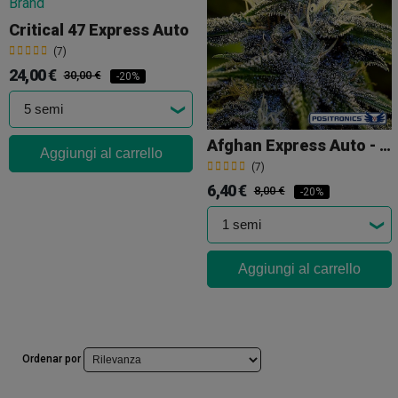
Critical 47 Express Auto
(7)
24,00 €
30,00 €
-20%
Afghan Express Auto - Positronics
Aggiungi al carrello
(7)
6,40 €
8,00 €
-20%
Aggiungi al carrello
Ordenar por