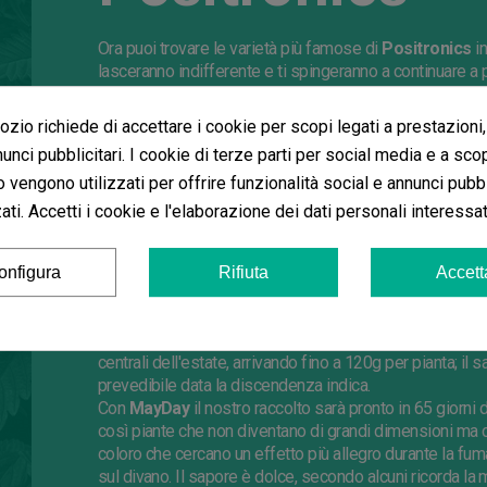
Ora puoi trovare le varietà più famose di
Positronics
in
lasceranno indifferente e ti spingeranno a continuare a 
commercializata è eccellente e meriterebbe di essere p
controllo molto rigido sui suoi semi che solitamente no
zio richiede di accettare i cookie per scopi legati a prestazioni,
nostra esperienza non presentano malformazioni e si s
unci pubblicitari. I cookie di terze parti per social media e a sco
Critical Express
è una delle sue varietà più richieste ch
o vengono utilizzati per offrire funzionalità social e annunci pubbl
produce cime dense e resinose, è pronta in 70 giorni cir
ti. Accetti i cookie e l'elaborazione dei dati personali interessat
rilassante e narcotico, ideale per il riposo dopo una gior
stesso tempo, una delizia per il fumatore. Da coltivare 
caldo con irrigazione e concimazione abbondante.
onfigura
Rifiuta
Accett
Afghan Express
è una varietà che da una produzione mo
La pianta che si sviluppa ha dimensioni molto più grandi
quindi necessarie meno piante per raggiungere il peso d
centrali dell'estate, arrivando fino a 120g per pianta; il s
prevedibile data la discendenza indica.
Con
MayDay
il nostro raccolto sarà pronto in 65 giorni
così piante che non diventano di grandi dimensioni ma 
coloro che cercano un effetto più allegro durante la fum
sul divano. Il sapore è dolce, secondo alcuni ricorda la m