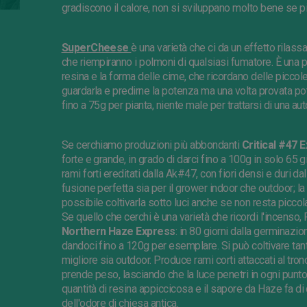
gradiscono il calore, non si sviluppano molto bene se pia
SuperCheese
è una varietà che ci da un effetto rila
che riempiranno i polmoni di qualsiasi fumatore. È una pi
resina e la forma delle cime, che ricordano delle piccol
guardarla e predirne la potenza ma una volta provata p
fino a 75g per pianta, niente male per trattarsi di una au
Se cerchiamo produzioni più abbondanti
Critical #47 
forte e grande, in grado di darci fino a 100g in solo 65 g
rami forti ereditati dalla Ak#47, con fiori densi e duri dal
fusione perfetta sia per il grower indoor che outdoor; l
possibile coltivarla sotto luci anche se non resta piccol
Se quello che cerchi è una varietà che ricordi l'incenso,
Northern Haze Express
: in 80 giorni dalla germinazio
dandoci fino a 120g per esemplare. Si può coltivare ta
migliore sia outdoor. Produce rami corti attaccati al tr
prende peso, lasciando che la luce penetri in ogni punt
quantità di resina appiccicosa e il sapore da Haze fa di 
dell'odore di chiesa antica.