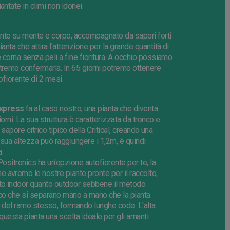
ntate in climi non idonei.
ssante su mente e corpo, accompagnato da sapori forti
anta che attira l'attenzione per la grande quantità di
e corna senza peli a fine fioritura. A occhio possiamo
otremo confermarla. In 65 giorni potremo ottenere
tofiorente di 2 mesi.
Express
fa al caso nostro, una pianta che diventa
iorni. La sua struttura è caratterizzata da tronco e
 sapore citrico tipico della Critical, creando una
a sua altezza può raggiungere i 1,2m, è quindi
a.
 Positronics ha un'opzione autofiorente per te, la
ne avremo le nostre piante pronte per il raccolto,
nto indoor quanto outdoor sebbene il metodo
onco che si separano mano a mano che la pianta
o del ramo stesso, formando lunghe code. L'alta
questa pianta una scelta ideale per gli amanti