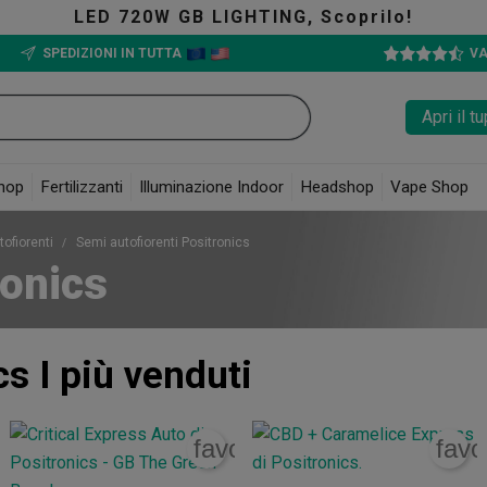
LED 720W GB LIGHTING, Scoprilo!
SPEDIZIONI IN TUTTA
VA
Apri il 
hop
Fertilizzanti
Illuminazione Indoor
Headshop
Vape Shop
tofiorenti
Semi autofiorenti Positronics
ronics
cs
I più venduti
rite_border
favorite_border
favo