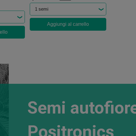
Aggiungi al carrello
ello
Semi autofiore
Positronics