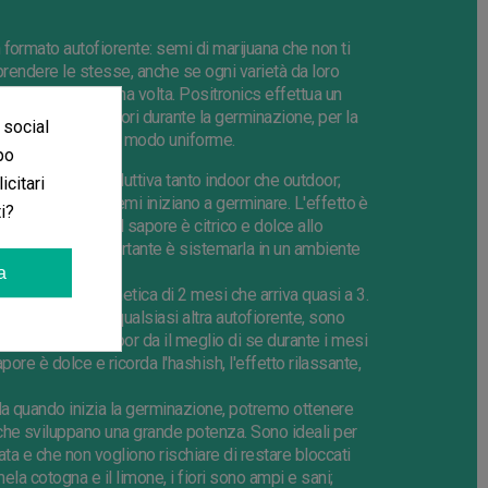
 formato autofiorente: semi di marijuana che non ti
prendere le stesse, anche se ogni varietà da loro
rovata almeno una volta. Positronics effettua un
n manifestano errori durante la germinazione, per la
 social
viluppano tutte in modo uniforme.
po
e può essere produttiva tanto indoor che outdoor;
icitari
ca da quando i semi iniziano a germinare. L'effetto è
i?
nata stressante; il sapore è citrico e dolce allo
è semplice, l'importante è sistemarla in un ambiente
a
lto alta, una genetica di 2 mesi che arriva quasi a 3.
 rispetto ad una qualsiasi altra autofiorente, sono
esiderato. Outdoor da il meglio di se durante i mesi
apore è dolce e ricorda l'hashish, l'effetto rilassante,
 da quando inizia la germinazione, potremo ottenere
che sviluppano una grande potenza. Sono ideali per
ata e che non vogliono rischiare di restare bloccati
ela cotogna e il limone, i fiori sono ampi e sani;