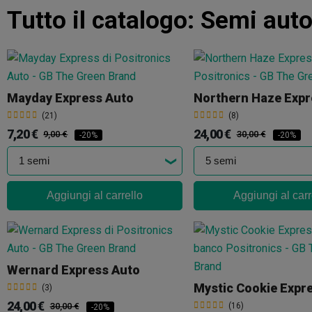
Tutto il catalogo:
Semi auto
Mayday Express Auto
Northern Haze Expr
(21)
(8)
7,20 €
24,00 €
9,00 €
30,00 €
-20%
-20%
Aggiungi al carrello
Aggiungi al carr
Wernard Express Auto
Mystic Cookie Expr
(3)
24,00 €
30,00 €
(16)
-20%