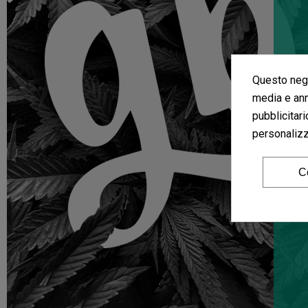
Questo nego
media e ann
pubblicitari
personalizza
C