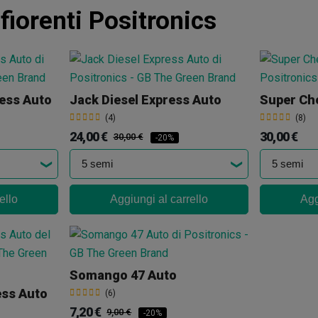
fiorenti Positronics
ess Auto
Jack Diesel Express Auto
Super Ch
(4)
(8)
24,00 €
30,00 €
30,00 €
-20%
ello
Aggiungi al carrello
Agg
Somango 47 Auto
ess Auto
(6)
7,20 €
9,00 €
-20%