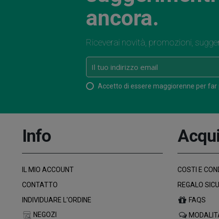
ancora.
Riceverai novità, promozioni, sugge
Accetto di essere maggiorenne per far
Info
Acqui
IL MIO ACCOUNT
COSTI E COND
CONTATTO
REGALO SIC
INDIVIDUARE L'ORDINE
FAQS
NEGOZI
MODALIT