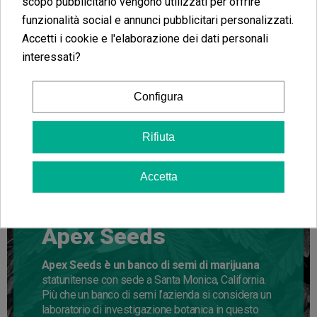
scopo pubblicitario vengono utilizzati per offrire
funzionalità social e annunci pubblicitari personalizzati.
Accetti i cookie e l'elaborazione dei dati personali
interessati?
Configura
Rifiuta
Accetta
Semi autofiorenti
Apex Seeds
Apex Seeds è un banco di semi di marijuana
statunitense con sede a Santa Monica, California.
Più che un banco di semi l’azienda si considera un
laboratorio di investigazione botanica in questo