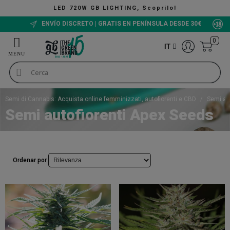
LED 720W GB LIGHTING, Scoprilo!
ENVÍO DISCRETO | GRATIS EN PENÍNSULA DESDE 30€
0
IT
Semi di Cannabis: Acquista online femminizzati, autofiorenti e CBD
Semi au
Semi autofiorenti Apex Seeds
Ordenar por