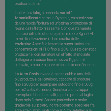
esotico e citrico.
Inoltre il
catalogo
presenta
varietà
femminilizzate
come la Dynamis, caratterizzata
da una rapida fioritura ed un’ottima produzione di
resina dall’effetto rilassante. Con questa varietà
non sarà difficile ottenere più di mezzo Kg in 3-4
mesi di coltivazione indoor, un’altra delle
esclusive
Apex è la Insomnia super sativa con
concentrazioni di THC fino al 20%. Questa genetica
produce nel consumatore un effetto stimolante
d’allegria e produce fino a mezzo Kg per m2
coltivato, aroma e sapore citrico di limone/incenso.
La Auto Ossis
invece è senza dubbio una delle
più produttive del catalogo, capacità di produrre
fino a 200g per esemplare outdoor o fino a 500g
per m2 coltivato indoor. Genetica che sviluppa
esemplari abbastanza alti, rapidi e pronti al taglio
dopo solo 3 mesi. Sapore particolare e molto
gradevole sul palato, inoltre potremo scegliere fra
altre strain strabilianti come la Auto Satelles e la