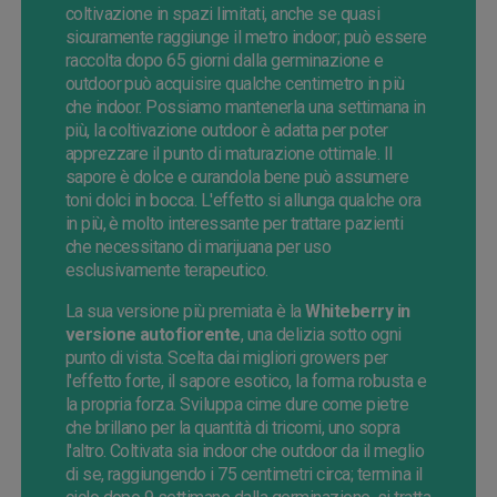
coltivazione in spazi limitati, anche se quasi
sicuramente raggiunge il metro indoor; può essere
raccolta dopo 65 giorni dalla germinazione e
outdoor può acquisire qualche centimetro in più
che indoor. Possiamo mantenerla una settimana in
più, la coltivazione outdoor è adatta per poter
apprezzare il punto di maturazione ottimale. Il
sapore è dolce e curandola bene può assumere
toni dolci in bocca. L'effetto si allunga qualche ora
in più, è molto interessante per trattare pazienti
che necessitano di marijuana per uso
esclusivamente terapeutico.
La sua versione più premiata è la
Whiteberry
in
versione autofiorente
, una delizia sotto ogni
punto di vista. Scelta dai migliori growers per
l'effetto forte, il sapore esotico, la forma robusta e
la propria forza. Sviluppa cime dure come pietre
che brillano per la quantità di tricomi, uno sopra
l'altro. Coltivata sia indoor che outdoor da il meglio
di se, raggiungendo i 75 centimetri circa; termina il