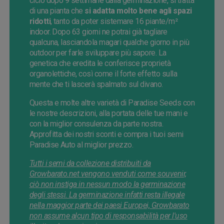
ciclo dopo 9 settimane dalla germinazione, si tratta
di una pianta che
si adatta molto bene agli spazi
ridotti
, tanto da poter sistemare 16 piante/m²
indoor. Dopo 63 giorni ne potrai già tagliare
qualcuna, lasciandola magari qualche giorno in più
outdoor per farle sviluppare più sapore. La
genetica che eredita le conferisce proprietà
organolettiche, così come il forte effetto sulla
mente che ti lascerà spalmato sul divano.
Questa e molte altre varietà di Paradise Seeds con
le nostre descrizioni, alla portata delle tue mani e
con la miglior consulenza da parte nostra.
Approfitta dei nostri sconti e compra i tuoi semi
Paradise Auto al miglior prezzo.
Tutti i semi da collezione distribuiti da
Growbarato.net vengono venduti come souvenir,
ciò non instiga in nessun modo la germinazione
degli stessi. La germinazione infatti resta illegale
nella maggior parte dei paesi Europei, Growbarato
non assume alcun tipo di responsabilità per l'uso