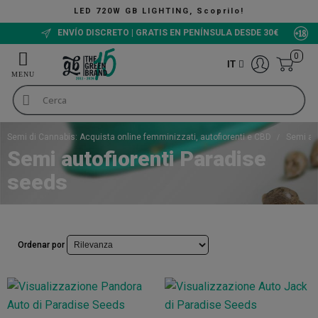
LED 720W GB LIGHTING, Scoprilo!
ENVÍO DISCRETO | GRATIS EN PENÍNSULA DESDE 30€
0
IT
Semi di Cannabis: Acquista online femminizzati, autofiorenti e CBD
Semi au
Semi autofiorenti Paradise
seeds
Ordenar por