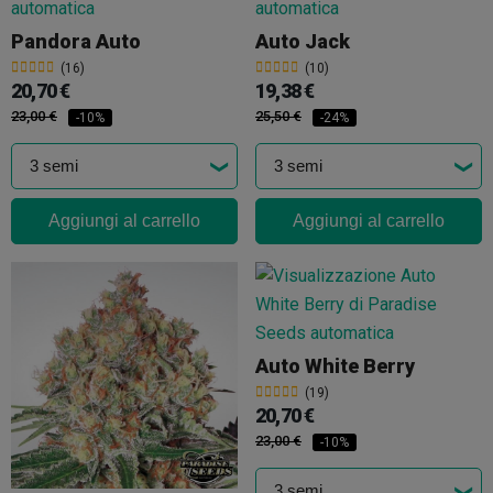
Pandora Auto
Auto Jack
(16)
(10)
20,70 €
19,38 €
23,00 €
25,50 €
-10%
-24%
Aggiungi al carrello
Aggiungi al carrello
Auto White Berry
(19)
20,70 €
23,00 €
-10%