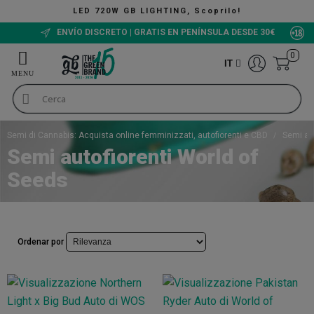
LED 720W GB LIGHTING, Scoprilo!
ENVÍO DISCRETO | GRATIS EN PENÍNSULA DESDE 30€
0
IT
Semi di Cannabis: Acquista online femminizzati, autofiorenti e CBD
Semi au
Semi autofiorenti World of
Seeds
Ordenar por