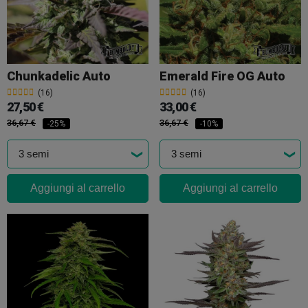
Chunkadelic Auto
Emerald Fire OG Auto
(16)
(16)
27,50 €
33,00 €
36,67 €
36,67 €
-25%
-10%
Aggiungi al carrello
Aggiungi al carrello