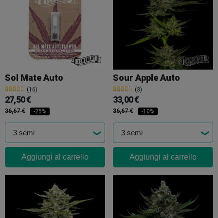
Sol Mate Auto
Sour Apple Auto
(16)
(3)
27,50 €
33,00 €
36,67 €
36,67 €
-25%
-10%
Aggiungi al carrello
Aggiungi al carrello