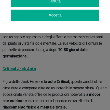
Rifiuta
Critical+ 2.0 Autofiorenti
Accetta
Critical 2.0 Auto di Silent Seeds
è una pianta caratterizzata dalla
sua alta e frondosa struttura che non fanno altro che aumentare la
sua produzione. È una
sativa/ indica
con predominanza Indica
con un sapore agrumato e degli effetti estremamente rilassanti
dal punto di vista fisico e mentale. La sua velocità di fioritura le
permette di produrre fiori già dopo
70-80 giorni dalla
germinazione.
Critical Jack Auto
Figlia della
Jack Herer e la auto Critical,
questa varietà offre
cime dure e compatte oltre ad un incredibile sapore skunk. Questa
eccezionale varietà offre delle produzioni notevoli
sia indoor
che outdoor
con aromi dolci ad incenso ed un effetto di
rilassamento fisico e mentale totale.