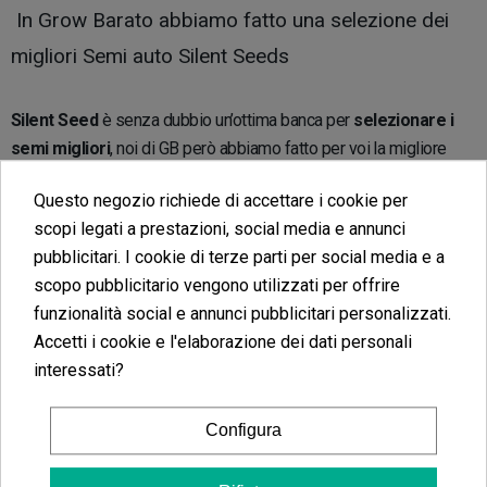
In Grow Barato abbiamo fatto una selezione dei
migliori Semi auto Silent Seeds
Silent Seed
è senza dubbio un’ottima banca per
selezionare i
semi migliori
, noi di GB però abbiamo fatto per voi la migliore
selezione di una già eccellente selezione! Qui di seguito pertanto
Questo negozio richiede di accettare i cookie per
troverai, senza esagerare, i migliori semi autofiorenti attualmente
scopi legati a prestazioni, social media e annunci
sul mercato.
pubblicitari. I cookie di terze parti per social media e a
scopo pubblicitario vengono utilizzati per offrire
Trovate i semi più eccezionali della nuova Dinafem,
funzionalità social e annunci pubblicitari personalizzati.
Silent Seeds
Accetti i cookie e l'elaborazione dei dati personali
interessati?
Sfoglia la nostra
selezione di semi autofiorenti
dell’attuale
Silent Seeds e della vecchia Dinafem
e trova il seme che più si
Configura
adatta alle tue necessità.