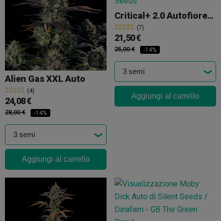
Critical+ 2.0 Autofiorente
(7)
21,50 €
25,00 €
-14%
Alien Gas XXL Auto
(4)
Aggiungi al carrello
24,08 €
28,00 €
-14%
Aggiungi al carrello